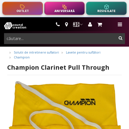
OUTLET
ANIVERSARĂ
RESIGILATE
🇷🇴
sound
instrumente
me
creation
muzicale,
cau
echipamente
pro-
Solutii de intretinere suflatori
Lavete pentru suflători
Champion
audio
Champion Clarinet Pull Through