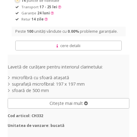
14
puncte de fidelitate
Transport
17 - 25 lei
Garanție
24 luni
Retur
14 zile
Peste
100
unități vândute cu
0.00%
probleme garanțiale.
cere detalii
Lavetă de curățare pentru interiorul clarinetului:
microfibră cu sfoară atașată
suprafață microfibral: 197 x 197 mm
sfoară de 500 mm
Citește mai mult
Cod articol: CH332
Unitatea de vanzare: bucată