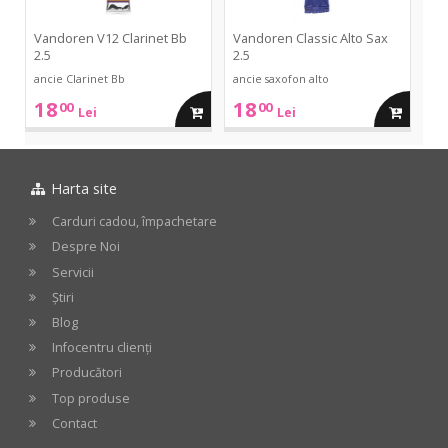
Vandoren V12 Clarinet Bb
Vandoren Classic Alto Sax
2.5
2.5
ancie Clarinet Bb
ancie saxofon alto
18
18
00
00
adauga
adauga
Lei
Lei
in
in
Harta site
cos
cos
Carduri cadou, împachetare
Despre Noi
Servicii
Știri
Blog
Infocentru clienți
Producători
Top produse
Contact