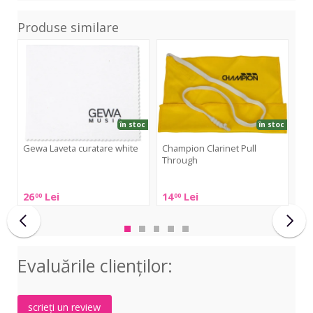
Produse similare
Laveta
Clarinet
Alt
curatare
Pull
Sax
white
Through
Pull
Thr
în stoc
în stoc
Gewa Laveta curatare white
Champion Clarinet Pull
Through
Ch
Gewa
Th
Champion
Laveta
26
Lei
14
Lei
39
00
00
Clarinet
curatare
Ch
Pull
white
Alt
Through
Sax
Pull
Evaluările clienţilor:
Thr
scrieți un review