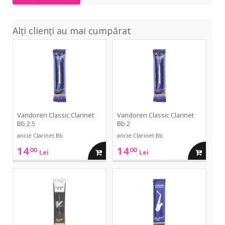
Alți clienți au mai cumpărat
Classic
Classic
Clarinet
Clarinet
Bb
Bb
2.5
2
Vandoren Classic Clarinet
Vandoren Classic Clarinet
Bb 2.5
Bb 2
ancie Clarinet Bb
ancie Clarinet Bb
14
14
00
00
adauga
adauga
Lei
Lei
in
in
V12
Classic
Clarinet
Alto
Bb
Sax
cos
cos
2.5
2.5