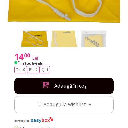
14
00
Lei
În stoc livrabil
.
Tm:
0
Bh:
0
Cj:
1
Adaugă în coș
Adaugă la wishlist
livrabil și în