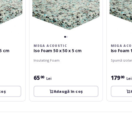
MEGA ACOUSTIC
MEGA ACO
 5 cm
Iso Foam 50 x 50 x 5 cm
Iso Foam 1
Insulating Foam
Spumă izolar
65
179
00
00
Lei
Lei
coș
Adaugă în coș