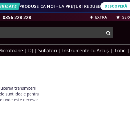
IGILATE
PRODUSE CA NOI • LA PREȚURI REDUSE
DESCOPERĂ
DESCOPERĂ
VEZI OFERT
0356 228 228
EXTRA
SERV
cauta
Microfoane
DJ
Suflători
Instrumente cu Arcuș
Tobe
ducerea transmiterii
ele sunt ideale pentru
iale unde este necesar un