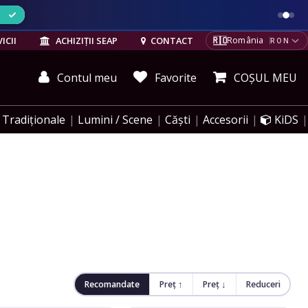
ELE
🇷🇴
ICII
ACHIZIȚII SEAP
CONTACT
România
RON
Contul meu
Favorite
COȘUL MEU
Tradiționale
Lumini / Scene
Căști
Accesorii
KiDS
Recomandate
Preț ↑
Preț ↓
Reduceri