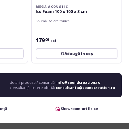
MEGA ACOUSTIC
Iso Foam 100 x 100 x 3 cm
Spumă izolare fonică
179
00
Lei
Adaugă în coș
detalii produse / comandă:
info@soundcreation.ro
consultanță, cerere ofertă:
consultanta@soundcreation.ro
anță
Showroom-uri fizice