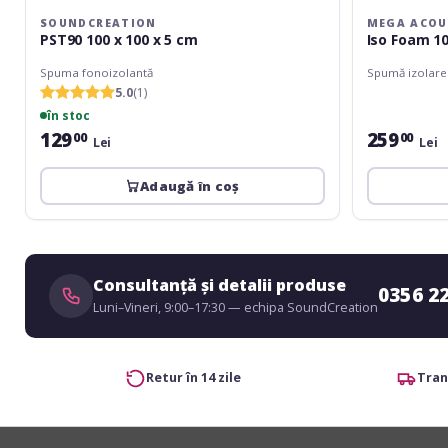
SOUNDCREATION
MEGA ACOU
PST90 100 x 100 x 5 cm
Iso Foam 10
Spuma fonoizolantă
Spumă izolare
5.0
(1)
în stoc
129
259
00
00
Lei
Lei
Adaugă în coș
Consultanță și detalii produse
0356 2
Luni–Vineri, 9:00–17:30 — echipa SoundCreation
Retur în 14 zile
Tran