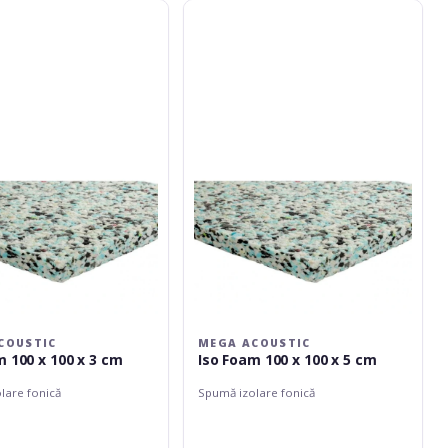
Mega
Acoustic
Iso
Foam
100
x
100
x
5
cm
COUSTIC
MEGA ACOUSTIC
m 100 x 100 x 3 cm
Iso Foam 100 x 100 x 5 cm
lare fonică
Spumă izolare fonică