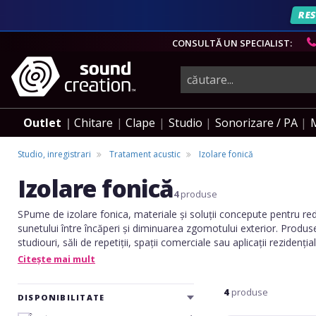
RES
CONSULTĂ UN SPECIALIST:
instrumente
muzicale,
Outlet
Chitare
Clape
Studio
Sonorizare / PA
echipamente
Studio, inregistrari
Tratament acustic
Izolare fonică
Izolare fonică
pro-
4
produse
SPume de izolare fonica, materiale și soluții concepute pentru re
sunetului între încăperi și diminuarea zgomotului exterior. Produs
audio
studiouri, săli de repetiții, spații comerciale sau aplicații rezidenț
confort acustic îmbunătățit și un control eficient al zgomotului.
Citește mai mult
4
produse
DISPONIBILITATE