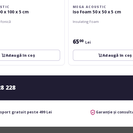
STIC
MEGA ACOUSTIC
0 x 100 x 5 cm
Iso Foam 50 x 50 x 5 cm
 fonică
Insulating Foam
65
00
Lei
Adaugă în coș
Adaugă în coș
28 228
sport gratuit peste 499 Lei
Garanție și consult