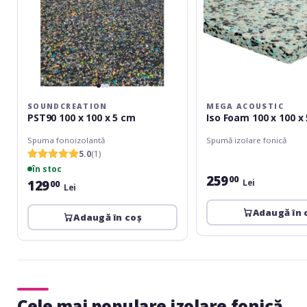
SOUNDCREATION
MEGA ACOUSTIC
PST90 100 x 100 x 5 cm
Iso Foam 100 x 100 x
Spuma fonoizolantă
Spumă izolare fonică
5.0
(1)
în stoc
259
00
129
Lei
00
Lei
Adaugă în 
Adaugă în coș
Cele mai populare izolare fonică