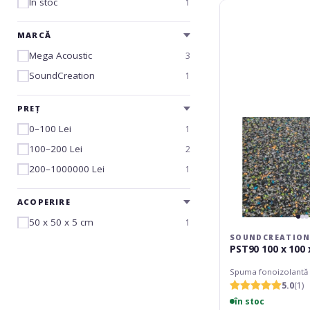
În stoc
1
SoundCreation
PST90
100
MARCĂ
x
Mega Acoustic
3
100
x
SoundCreation
1
5
cm
PREȚ
0–100 Lei
1
100–200 Lei
2
200–1000000 Lei
1
ACOPERIRE
50 x 50 x 5 cm
1
SOUNDCREATIO
PST90 100 x 100 
Spuma fonoizolantă
5.0
(1)
în stoc