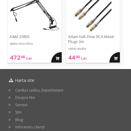
RCA
Metal
cos
cos
Plugs
3m
K&M 23850
Adam Hall 3Star RCA Metal
Plugs 3m
stativ microfon
cablu audio
472
44
00
00
adauga
adauga
Lei
Lei
in
in
Harta site
cos
cos
Carduri cadou, împachetare
Despre Noi
Servicii
Știri
Blog
Infocentru clienți