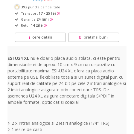
392
puncte de fidelitate
Transport
17 - 25 lei
Garanție
24 luni
Retur
14 zile
cere detalii
preț mai bun?
ESI U24 XL
nu e doar o placa audio stilata, ci este pentru
dimensiunile ei de aprox. 10 cm x 9 cm un dispozitiv cu
portabilitate maxima. ESI-U24 XL ofera ca placa audio
externa pe USB flexibiliate totala si un sunet digital pur, cu
suport real de calitate pe 24-bit pe cele 2 intrari analogice si
2 iesiri analogice asigurate prin conectoare TRS. De
asemenea U24 XL asigura conectare digitala S/PDIF in
ambele formate, optic cat si coaxial.
2 x intrari analogice si 2 iesiri analogice (1/4" TRS)
1 iesire de casti