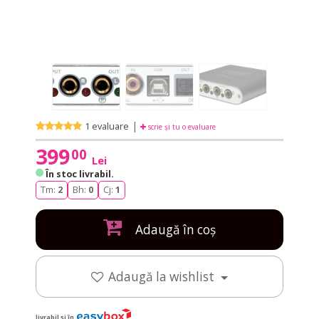
|
1 evaluare
scrie și tu o evaluare
399
00
Lei
În stoc livrabil
.
Tm:
2
Bh:
0
Cj:
1
Adaugă în coș
Adaugă la wishlist
livrabil și în