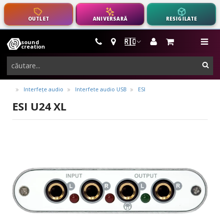
OUTLET
ANIVERSARĂ
RESIGILATE
🇷🇴
sound
instrumente
me
creation
muzicale,
cau
echipamente
pro-
Interfețe audio
Interfete audio USB
ESI
audio
ESI U24 XL