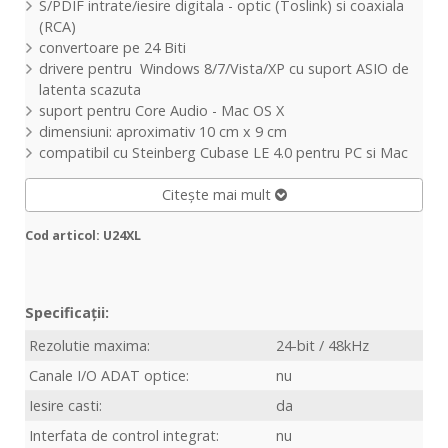
S/PDIF intrate/iesire digitala - optic (Toslink) si coaxiala
(RCA)
convertoare pe 24 Biti
drivere pentru Windows 8/7/Vista/XP cu suport ASIO de
latenta scazuta
suport pentru Core Audio - Mac OS X
dimensiuni: aproximativ 10 cm x 9 cm
compatibil cu Steinberg Cubase LE 4.0 pentru PC si Mac
Citește mai mult
Cod articol: U24XL
Specificații:
Rezolutie maxima:
24-bit / 48kHz
Canale I/O ADAT optice:
nu
Iesire casti:
da
Interfata de control integrat:
nu