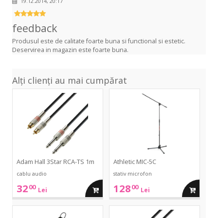
19.12.2014, 20:17
feedback
Produsul este de calitate foarte buna si functional si estetic.
Deservirea in magazin este foarte buna.
Alți clienți au mai cumpărat
3Star
MIC-
RCA-
5C
TS
1m
Adam Hall 3Star RCA-TS 1m
Athletic MIC-5C
cablu audio
stativ microfon
32
128
00
00
adauga
adauga
Lei
Lei
in
in
23850
3Star