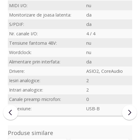
MIDI I/O:
nu
Monitorizare de joasa latenta:
da
S/PDIF:
da
Nr. canale I/O:
4 / 4
Tensiune fantoma 48V:
nu
Wordclock:
nu
Alimentare prin interfata:
da
Drivere:
ASIO2, CoreAudio
Iesiri analogice:
2
Intrari analogice:
2
Canale preamp microfon:
0
Conexiune:
USB-B
Produse similare