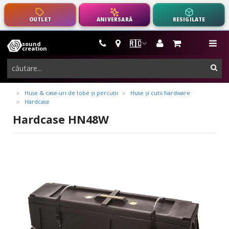
OUTLET
ANIVERSARĂ
RESIGILATE
🇷🇴
sound
instrumente
me
creation
muzicale,
cau
echipamente
pro-
Huse & case-uri de tobe și percuții
Huse și cutii hardware
Hardcase
audio
Hardcase HN48W