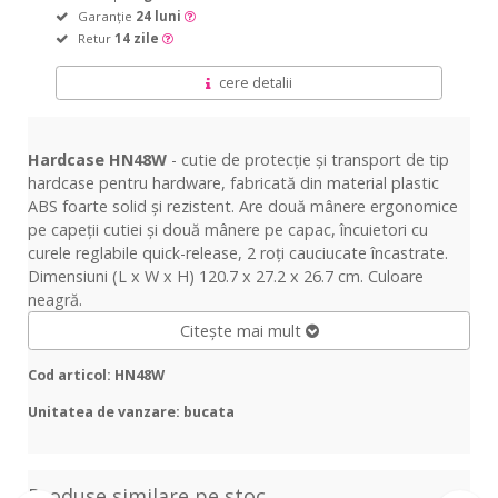
Garanție
24 luni
Retur
14 zile
cere detalii
Hardcase HN48W
- cutie de protecție și transport de tip
hardcase pentru hardware, fabricată din material plastic
ABS foarte solid și rezistent. Are două mânere ergonomice
pe capeții cutiei și două mânere pe capac, încuietori cu
curele reglabile quick-release, 2 roți cauciucate încastrate.
Dimensiuni (L x W x H) 120.7 x 27.2 x 26.7 cm. Culoare
neagră.
Citește mai mult
Cod articol: HN48W
Unitatea de vanzare: bucata
Produse similare pe stoc