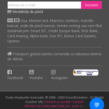
înscriere
Modalități de plată
Visa, MasterCard, Maestro, ramburs, transfer
bancar, ordin de plată bancar, Grenke renting sau rate fără
dobândă prin: Smart BT, Credit Europe Bank, First Bank,
Card Avantaj, Alpha bank, Star BT, Bonus Card Garanti,
Optimo
Transport gratuit pentru comenzile cu valoarea minima
de 499 lei.
Facebook
Youtube
Instagram
Toate drepturile rezervate. © 2006 - 2026 SoundCreation - SC Media
Crusher SRL
Termeni și condiții
-
Contact
💬
PROTECTIA CONSUMATORILOR - A.N.P.C.
-