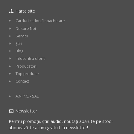
Harta site
Carduri cadou, împachetare
Despre Noi
Servicii
Știri
Blog
Infocentru clienți
Producători
Top produse
Contact
A.N.P.C. - SAL
Newsletter
Pentru promoții, știri audio, noutăți apărute pe stoc -
abonează-te acum gratuit la newsletter!