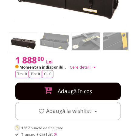
1 888
00
Lei
Momentan indisponibil.
Cere detalii
Tm:
0
Bh:
0
Cj:
0
Adaugă în coș
Adaugă la wishlist
1857
puncte de fidelitate
Transport
gratuit