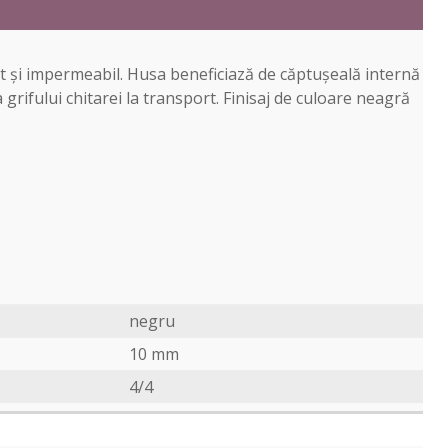
nt și impermeabil. Husa beneficiază de căptușeală internă
rifului chitarei la transport. Finisaj de culoare neagră
negru
10 mm
4/4