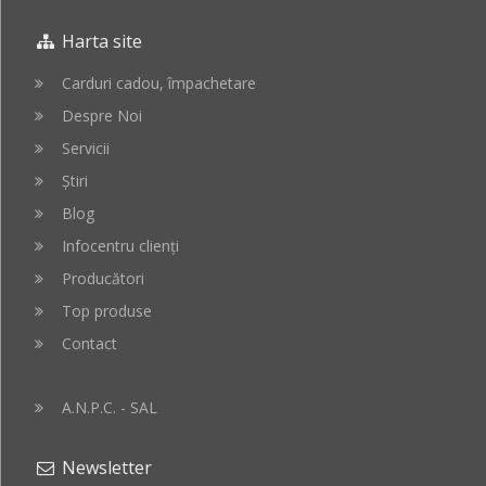
in
in
Harta site
cos
cos
Carduri cadou, împachetare
Despre Noi
Servicii
Știri
Blog
Infocentru clienți
Producători
Top produse
Contact
A.N.P.C. - SAL
Newsletter