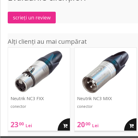
scrieți un review
Alți clienți au mai cumpărat
NC3
NC3
FXX
MXX
Neutrik NC3 FXX
Neutrik NC3 MXX
conector
conector
23
20
00
00
adauga
adau
Lei
Lei