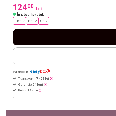
124
00
Lei
În stoc livrabil
.
Tm:
9
Bh:
2
Cj:
2
livrabil și în
Transport
17 - 25 lei
Garanție
24 luni
Retur
14 zile