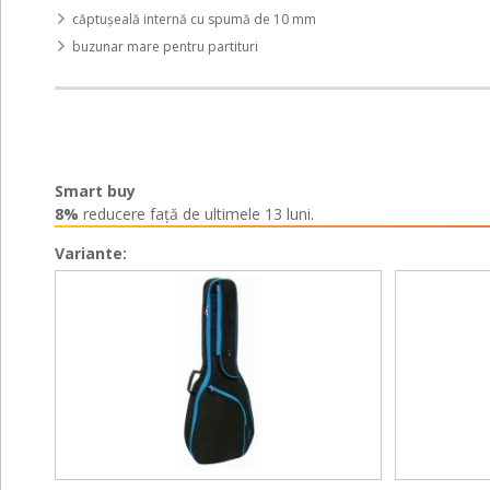
căptușeală internă cu spumă de 10 mm
buzunar mare pentru partituri
Smart buy
8%
reducere față de ultimele 13 luni.
Variante:
Classic
Classic
Classic
Classic
4/4
4/4
4/4
4/4
IP-
IP-
IP-
IP-
G
G
G
G
Blue
Orange
Blue
Orange