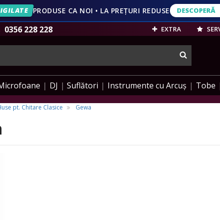
IGILATE
PRODUSE CA NOI • LA PREȚURI REDUSE
DESCOPERĂ
DESCOPERĂ
VEZI OFERT
0356 228 228
EXTRA
SERV
cauta
Microfoane
DJ
Suflători
Instrumente cu Arcuș
Tobe
use pt. Chitare Clasice
Gewa
n