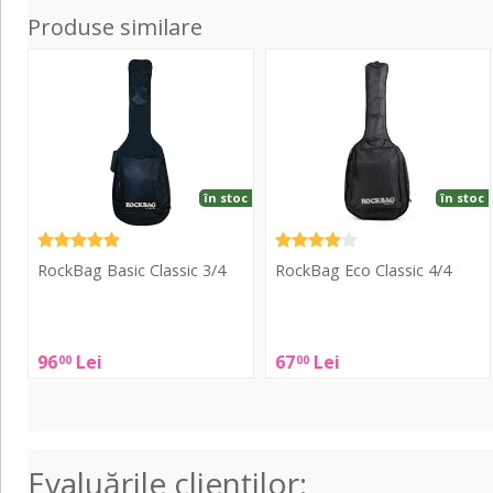
Produse similare
Basic
Eco
Classic
Classic
3/4
4/4
în stoc
în stoc
RockBag Basic Classic 3/4
RockBag Eco Classic 4/4
RockBag
RockBag
Basic
Eco
96
Lei
67
Lei
00
00
Classic
Classic
3/4
4/4
Evaluările clienţilor: