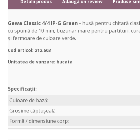
Detalii produs
Adaugă un review
Produse sim
Gewa Classic 4/4 IP-G Green
- husă pentru chitară clas
cu spumă de 10 mm, buzunar mare pentru partituri, curele
și fermoare de culoare verde.
Cod articol: 212.603
Unitatea de vanzare: bucata
Specificații:
Culoare de bază:
Grosime căptușeală:
Formă / dimensiune corp: