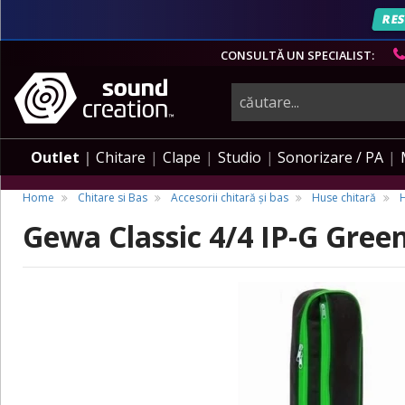
RES
CONSULTĂ UN SPECIALIST:
instrumente
muzicale,
Outlet
Chitare
Clape
Studio
Sonorizare / PA
echipamente
Home
Chitare si Bas
Accesorii chitară și bas
Huse chitară
H
Gewa Classic 4/4 IP-G Gree
pro-
audio