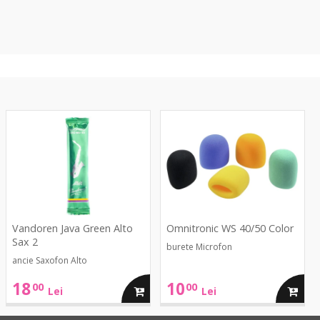
Java
WS
Green
40/50
Alto
Color
Sax
2
Vandoren Java Green Alto
Omnitronic WS 40/50 Color
Sax 2
burete Microfon
ancie Saxofon Alto
18
10
00
00
ga
adauga
adaug
Lei
Lei