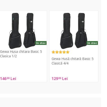
Husa
Husă
hitara
chitară
asic
Basic
5
lasica
Clasică
/2
4/4
în stoc
în stoc
Gewa Husa chitara Basic 5
Clasica 1/2
Gewa Husă chitară Basic 5
Clasică 4/4
Gewa
Husa
Gewa
hitara
146
Lei
129
Lei
00
00
Husă
asic
chitară
5
Basic
lasica
5
/2
Clasică