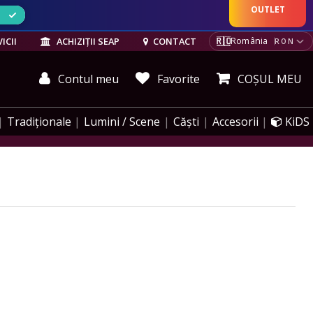
OUTLET
ELE
🇷🇴
ICII
ACHIZIȚII SEAP
CONTACT
România
RON
Contul meu
Favorite
COȘUL MEU
Tradiționale
Lumini / Scene
Căști
Accesorii
KiDS