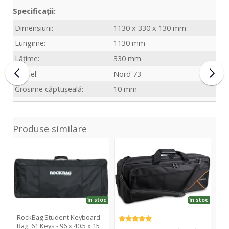
Specificații:
Dimensiuni:
1130 x 330 x 130 mm
Lungime:
1130 mm
Lățime:
330 mm
model:
Nord 73
Grosime căptușeală:
10 mm
Produse similare
Student
Economy
Hus
Keyboard
Keyboard
key
Bag,
122
Bas
61
133
Keys
cm
-
în stoc
în stoc
96
x
RockBag Student Keyboard
Ge
Bag, 61 Keys - 96 x 40.5 x 15
13
40.5