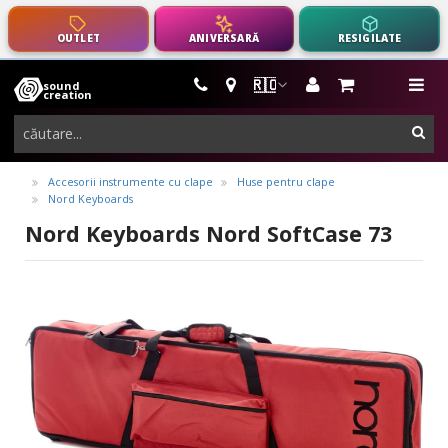
OUTLET
ANIVERSARĂ
RESIGILATE
🇷🇴
sound
instrumente
me
creation
muzicale,
cau
echipamente
pro-
Accesorii instrumente cu clape
Huse pentru clape
Nord Keyboards
audio
Nord Keyboards Nord SoftCase 73