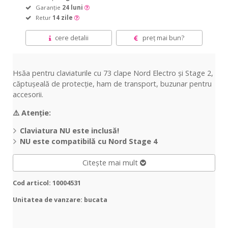
Garanție
24 luni
Retur
14 zile
cere detalii
preț mai bun?
Hsăa pentru claviaturile cu 73 clape Nord Electro și Stage 2,
căptușeală de protecție, ham de transport, buzunar pentru
accesorii.
⚠️
Atenție:
Claviatura NU este inclusă!
NU este compatibilă cu Nord Stage 4
Citește mai mult
Cod articol: 10004531
Unitatea de vanzare: bucata