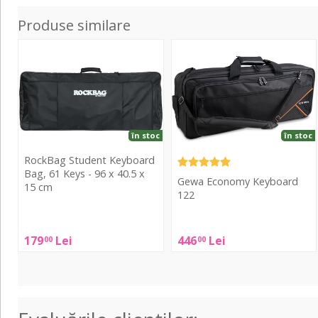
Produse similare
Student
Economy
Keyboard
Keyboard
Bag,
122
61
Keys
-
în stoc
în stoc
96
RockBag Student Keyboard
x
Bag, 61 Keys - 96 x 40.5 x
Gewa Economy Keyboard
40.5
15 cm
122
x
15
RockBag
Gewa
cm
Student
179
Lei
446
Lei
00
00
Economy
Keyboard
Keyboard
Bag,
122
61
Keys