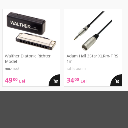
Diatonic
3Star
Richter
XLRm-
Model
TRS
1m
Walther Diatonic Richter
Adam Hall 3Star XLRm-TRS
Model
1m
muzicuță
cablu audio
49
34
00
00
ga
adauga
adaug
Lei
Lei
in
in
cos
cos