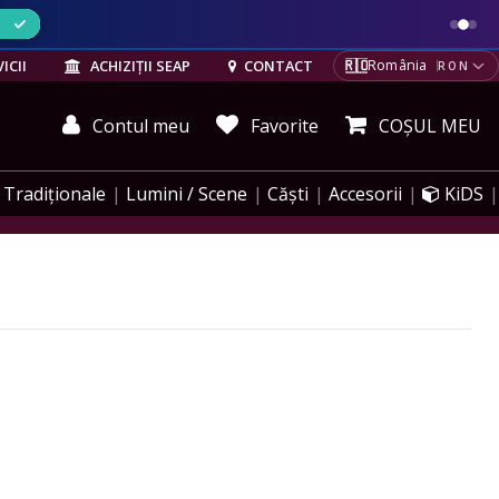
ELE
🇷🇴
ICII
ACHIZIȚII SEAP
CONTACT
România
RON
Contul meu
Favorite
COȘUL MEU
Tradiționale
Lumini / Scene
Căști
Accesorii
KiDS