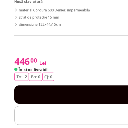
Husă claviatură
material Cordura 600 Denier, impermeabilă
strat de protecție 15 mm
dimensiune 122x44x15cm
446
00
Lei
În stoc livrabil
.
Tm:
2
Bh:
0
Cj:
0