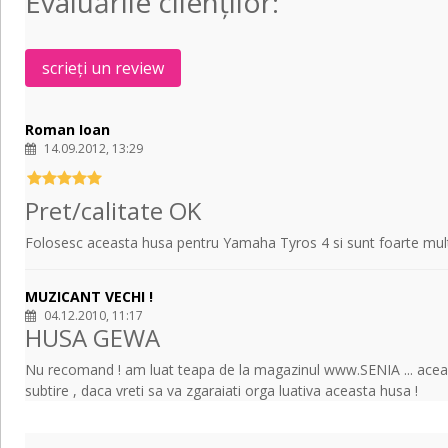
Evaluările clienţilor:
-
96
x
scrieți un review
40.5
x
15
Roman Ioan
cm
14.09.2012, 13:29
Pret/calitate OK
Folosesc aceasta husa pentru Yamaha Tyros 4 si sunt foarte multu
MUZICANT VECHI !
04.12.2010, 11:17
HUSA GEWA
Nu recomand ! am luat teapa de la magazinul www.SENIA ... aceasta
subtire , daca vreti sa va zgaraiati orga luativa aceasta husa !