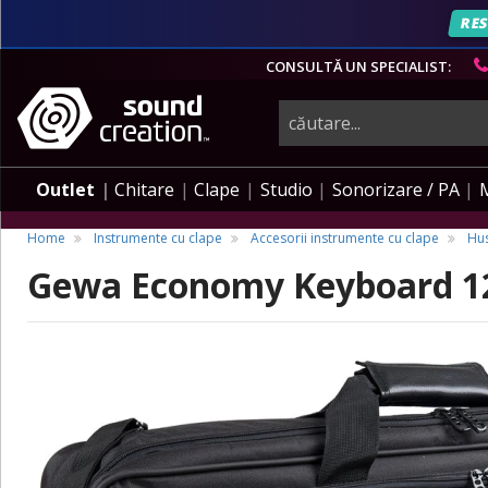
RES
CONSULTĂ UN SPECIALIST:
instrumente
muzicale,
Outlet
Chitare
Clape
Studio
Sonorizare / PA
echipamente
Home
Instrumente cu clape
Accesorii instrumente cu clape
Hus
Gewa Economy Keyboard 1
pro-
audio