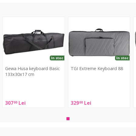
Husa
Extreme
D
keyboard
Keyboard
K
Basic
88
133x30x17
4
cm
K
-
în stoc
în stoc
3
Gewa Husa keyboard Basic
TGI Extreme Keyboard 88
133x30x17 cm
D
TGI
Gewa
Extreme
Husa
D
Keyboard
keyboard
307
Lei
329
Lei
00
00
88
Basic
133x30x17
cm
-