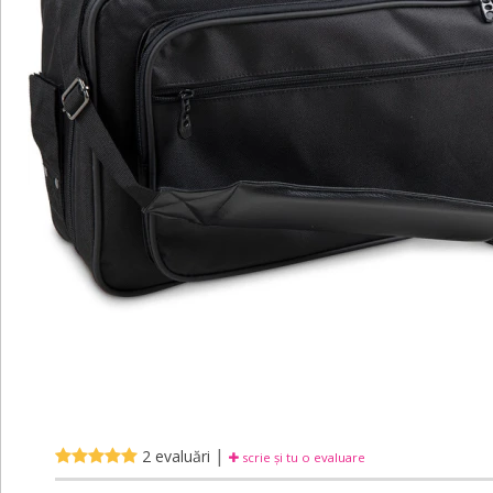
|
2 evaluări
scrie și tu o evaluare