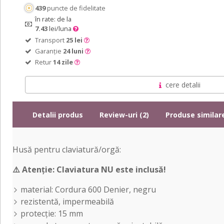
439
puncte de fidelitate
în rate: de la
7.43
lei/luna
Transport
25 lei
Garanție
24 luni
Retur
14 zile
cere detalii
Detalii produs
Review-uri (2)
Produse similar
Husă pentru claviatură/orgă:
⚠️
Atenție: Claviatura NU este inclusă!
material: Cordura 600 Denier, negru
rezistentă, impermeabilă
protecție: 15 mm