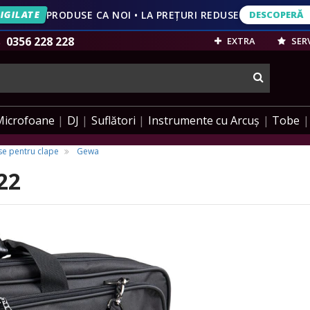
IGILATE
PRODUSE CA NOI • LA PREȚURI REDUSE
DESCOPERĂ
DESCOPERĂ
VEZI OFERT
0356 228 228
EXTRA
SERV
cauta
Microfoane
DJ
Suflători
Instrumente cu Arcuș
Tobe
e pentru clape
Gewa
22