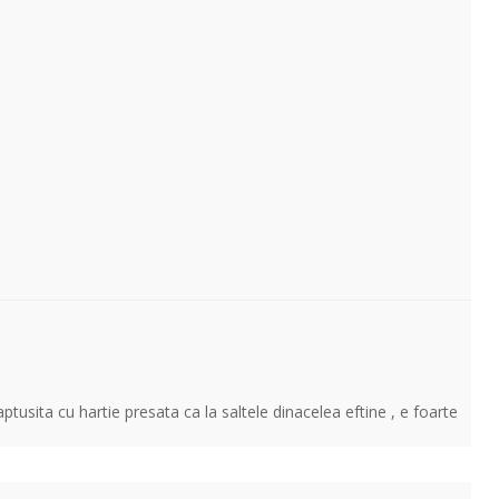
38
cm
Depth
sita cu hartie presata ca la saltele dinacelea eftine , e foarte