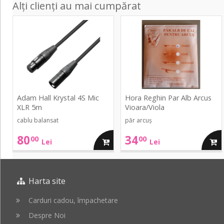
Alți clienți au mai cumpărat
Krystal
Par
4S
Alb
Mic
Arcus
XLR
Vioara/Viola
5m
Adam Hall Krystal 4S Mic
Hora Reghin Par Alb Arcus
XLR 5m
Vioara/Viola
cablu balansat
păr arcuș
80
34
00
00
adauga
adau
Lei
Lei
in
in
Harta site
cos
cos
Carduri cadou, împachetare
Despre Noi