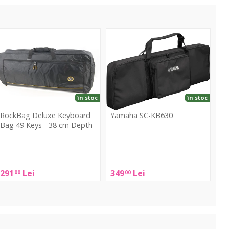
eluxe
SC-
eyboard
KB630
Bag
9
eys
în stoc
în stoc
8
RockBag Deluxe Keyboard
Yamaha SC-KB630
cm
Bag 49 Keys - 38 cm Depth
epth
Yamaha
RockBag
SC-
eluxe
KB630
Keyboard
291
Lei
349
Lei
00
00
Bag
49
Keys