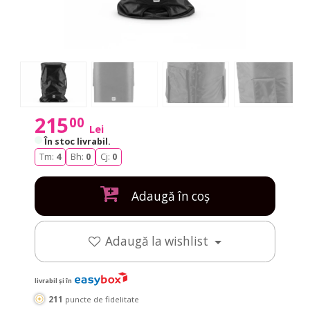
215
00
Lei
În stoc livrabil
.
Tm:
4
Bh:
0
Cj:
0
Adaugă în coș
Adaugă la wishlist
livrabil și în
211
puncte de fidelitate