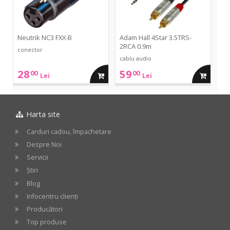
Neutrik NC3 FXX-B
Adam Hall 4Star 3.5TRS-
2RCA 0.9m
conector
cablu audio
28
59
00
00
adauga
adauga
Lei
Lei
in
in
Harta site
cos
cos
Carduri cadou, împachetare
Despre Noi
Servicii
Știri
Blog
Infocentru clienți
Producători
Top produse