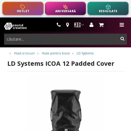
OUTLET
ANIVERSARĂ
RESIGILATE
🇷🇴
sound
instrumente
me
creation
muzicale,
cau
echipamente
pro-
Huse si tocuri
Huse pentru boxe
LD Systems
audio
LD Systems ICOA 12 Padded Cover