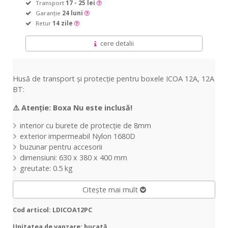
Transport
17 - 25 lei
Garanție
24 luni
Retur
14 zile
cere detalii
Husă de transport și protecție pentru boxele ICOA 12A, 12A
BT:
⚠️
Atenție: Boxa Nu este inclusă!
interior cu burete de protecție de 8mm
exterior impermeabil Nylon 1680D
buzunar pentru accesorii
dimensiuni: 630 x 380 x 400 mm
greutate: 0.5 kg
Citește mai mult
Cod articol: LDICOA12PC
Unitatea de vanzare: bucată