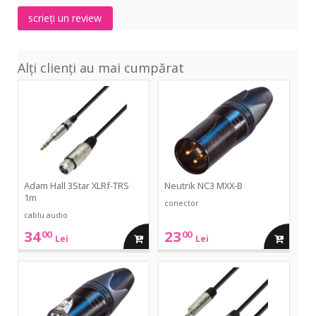
scrieți un review
Alți clienți au mai cumpărat
3Star
NC3
XLRf-
MXX-
TRS
B
1m
Adam Hall 3Star XLRf-TRS
Neutrik NC3 MXX-B
1m
conector
cablu audio
34
23
00
00
adauga
adauga
Lei
Lei
in
in
NC3
4Star
FXX-
3.5TRS-
B
2RCA
cos
cos
0.9m