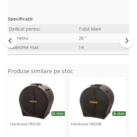
Specificații:
Dedicat pentru:
Tobă Mare
Diametru:
26 "
Adâncime max:
14
Produse similare pe stoc
HN22B
HN20B
în stoc
în stoc
Hardcase HN22B
Hardcase HN20B
Hardcase
Hardcase