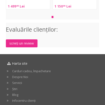
HN22B
HN20B
1 499
Lei
1 150
Lei
00
00
Evaluările clienţilor:
scrieți un review
Harta site
Carduri cadou, împachetare
Despre Noi
Servicii
Știri
Blog
Infocentru clienți