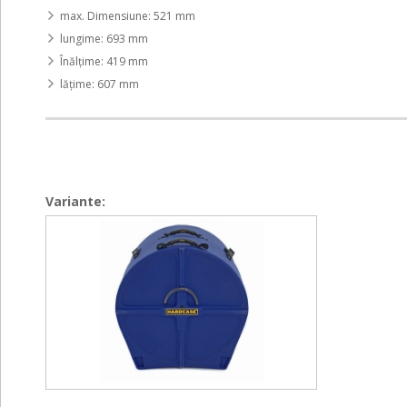
max. Dimensiune: 521 mm
lungime: 693 mm
Înălțime: 419 mm
lățime: 607 mm
Variante:
Power
Power
Bass
Bass
Case
Case
18"
18"
x
x
14"
14"
-
-
Dark
Dark
Blue
Blue