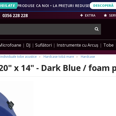
IGILATE
PRODUSE CA NOI • LA PREȚURI REDUSE
DESCOPERĂ
DESCOPERĂ
VEZI OFERT
0356 228 228
EXTRA
SERV
cauta
Microfoane
DJ
Suflători
Instrumente cu Arcuș
Tobe
i individuale tobe acustice
Hardcase tobă mare
Hardcase
0" x 14" - Dark Blue / foam 