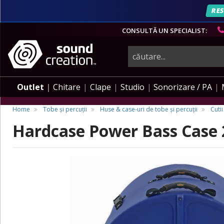
RES
CONSULTĂ UN SPECIALIST:
instrumente
muzicale,
Outlet
Chitare
Clape
Studio
Sonorizare / PA
echipamente
Home
Tobe și percuții
Huse & case-uri de tobe și percuții
Cuti
Hardcase Power Bass Case 2
pro-
audio