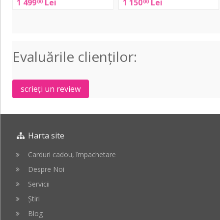
1 499
Lei
1 150
Lei
00
00
Evaluările clienţilor:
scrieți un review
Harta site
Carduri cadou, împachetare
Despre Noi
Servicii
Știri
Blog