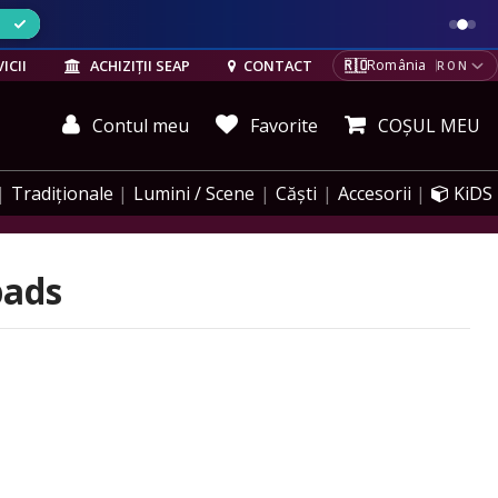
ELE
🇷🇴
ICII
ACHIZIȚII SEAP
CONTACT
România
RON
Contul meu
Favorite
COȘUL MEU
Tradiționale
Lumini / Scene
Căști
Accesorii
KiDS
pads