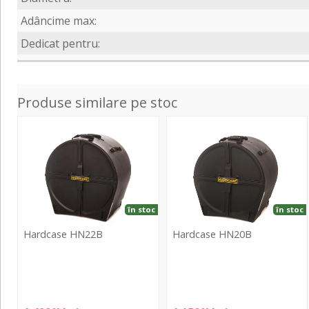
Adâncime max:
Dedicat pentru:
Produse similare pe stoc
HN22B
HN20B
în stoc
în stoc
Hardcase HN22B
Hardcase HN20B
Hardcase
Hardcase
HN22B
HN20B