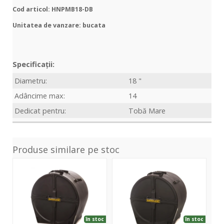
Cod articol: HNPMB18-DB
Unitatea de vanzare: bucata
Specificații:
Diametru:
18 "
Adâncime max:
14
Dedicat pentru:
Tobă Mare
Produse similare pe stoc
HN22B
HN20B
în stoc
în stoc