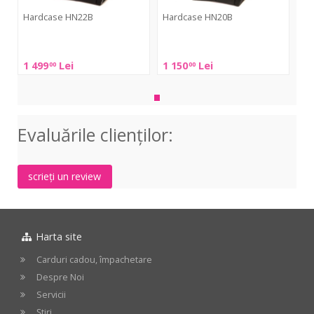
Hardcase HN22B
Hardcase HN20B
Hardcase
Hardcase
HN22B
HN20B
1 499
Lei
1 150
Lei
00
00
Evaluările clienţilor:
scrieți un review
Harta site
Carduri cadou, împachetare
Despre Noi
Servicii
Știri