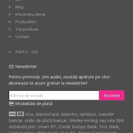
Blog
Infocentru clienți
Producători
Top produse
Contact
A.N.P.C. - SAL
Newsletter
Pentru promoții, știri audio, noutăți apărute pe stoc -
abonează-te acum gratuit la newsletter!
înscriere
Modalități de plată
Visa, MasterCard, Maestro, ramburs, transfer
bancar, ordin de plată bancar, Grenke renting sau rate fără
dobândă prin: Smart BT, Credit Europe Bank, First Bank,
Card Avantaj, Alpha bank, Star BT, Bonus Card Garanti,