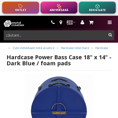
OUTLET
ANIVERSARĂ
RESIGILATE
🇷🇴
sound
instrumente
me
creation
muzicale,
cau
echipamente
pro-
Cutii individuale tobe acustice
Hardcase tobă mare
Hardcase
audio
Hardcase Power Bass Case 18" x 14" -
Dark Blue / foam pads