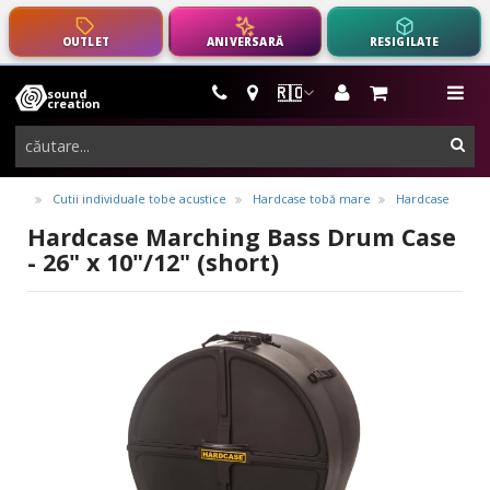
OUTLET
ANIVERSARĂ
RESIGILATE
🇷🇴
sound
instrumente
me
creation
muzicale,
cau
echipamente
pro-
Cutii individuale tobe acustice
Hardcase tobă mare
Hardcase
audio
Hardcase Marching Bass Drum Case
- 26" x 10"/12" (short)