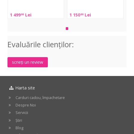
Hardcase
Hardcase
HN22B
HN20B
1 499
Lei
1 150
Lei
00
00
Evaluările clienţilor:
scrieți un review
Harta site
Carduri cadou, împachetare
Despre Noi
Servicii
Știri
Blog