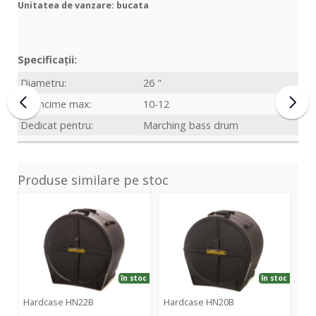
Unitatea de vanzare: bucata
Specificații:
Diametru:
26 "
Adâncime max:
10-12
Dedicat pentru:
Marching bass drum
Produse similare pe stoc
HN22B
HN20B
în stoc
în stoc
Hardcase HN22B
Hardcase HN20B