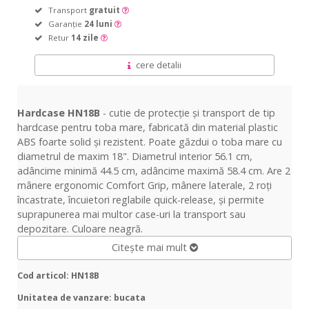
Transport
gratuit
Garanție
24 luni
Retur
14 zile
cere detalii
Hardcase HN18B
- cutie de protecție și transport de tip
hardcase pentru toba mare, fabricată din material plastic
ABS foarte solid și rezistent. Poate găzdui o toba mare cu
diametrul de maxim 18". Diametrul interior 56.1 cm,
adâncime minimă 44.5 cm, adâncime maximă 58.4 cm. Are 2
mânere ergonomic Comfort Grip, mânere laterale, 2 roți
încastrate, încuietori reglabile quick-release, și permite
suprapunerea mai multor case-uri la transport sau
depozitare. Culoare neagră.
Citește mai mult
Cod articol: HN18B
Unitatea de vanzare: bucata