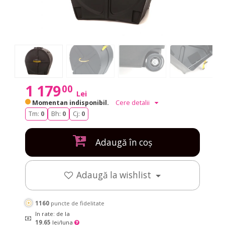
1 179
00
Lei
Momentan indisponibil.
Cere detalii
Tm:
0
Bh:
0
Cj:
0
Adaugă în coș
Adaugă la wishlist
1160
puncte de fidelitate
în rate: de la
19.65
lei/luna