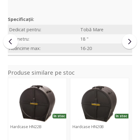
Specificații:
Dedicat pentru:
Tobă Mare
Diametru:
18 "
Adâncime max:
16-20
Produse similare pe stoc
HN22B
HN20B
în stoc
în stoc
Hardcase HN22B
Hardcase HN20B
Hardcase
Hardcase