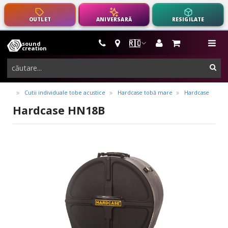
OUTLET
ANIVERSARĂ
RESIGILATE
🇷🇴
sound
instrumente
me
creation
muzicale,
cau
echipamente
pro-
Cutii individuale tobe acustice
Hardcase tobă mare
Hardcase
audio
Hardcase HN18B