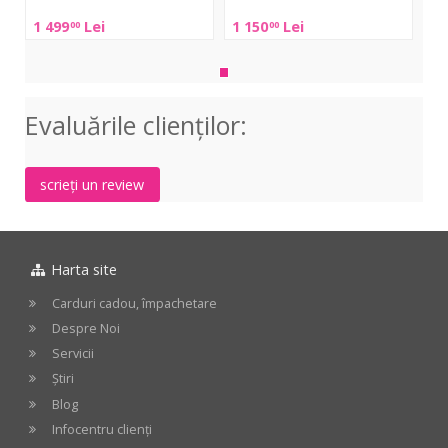
HN22B
HN20B
1 499
Lei
1 150
Lei
00
00
Evaluările clienţilor:
scrieți un review
Harta site
Carduri cadou, împachetare
Despre Noi
Servicii
Știri
Blog
Infocentru clienți