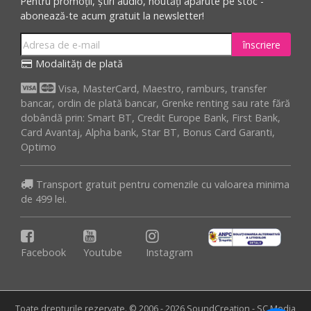
Pentru promoții, știri audio, noutăți apărute pe stoc -
abonează-te acum gratuit la newsletter!
înscriere
Modalități de plată
Visa, MasterCard, Maestro, ramburs, transfer
bancar, ordin de plată bancar, Grenke renting sau rate fără
dobândă prin: Smart BT, Credit Europe Bank, First Bank,
Card Avantaj, Alpha bank, Star BT, Bonus Card Garanti,
Optimo
Transport gratuit pentru comenzile cu valoarea minima
de 499 lei.
Facebook
Youtube
Instagram
Toate drepturile rezervate. © 2006 - 2026 SoundCreation - SC Media