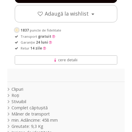
Light
Granite
Light
Granite
Blue
/
Blue
/
Adaugă la wishlist
/
fully
/
fully
fully
lined
fully
lined
lined
lined
1837
puncte de fidelitate
Transport
gratuit
Garanție
24 luni
Retur
14 zile
cere detalii
Clipuri
Roți
Stivuibil
Complet căptușită
Mâner de transport
min. Adâncime: 458 mm
Greutate: 9,3 Kg