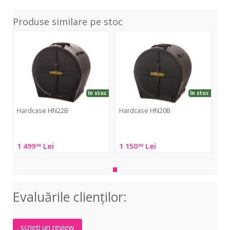
Produse similare pe stoc
HN22B
HN20B
în stoc
în stoc
Hardcase HN22B
Hardcase HN20B
Hardcase
Hardcase
HN22B
HN20B
1 499
Lei
1 150
Lei
00
00
Evaluările clienţilor:
scrieți un review