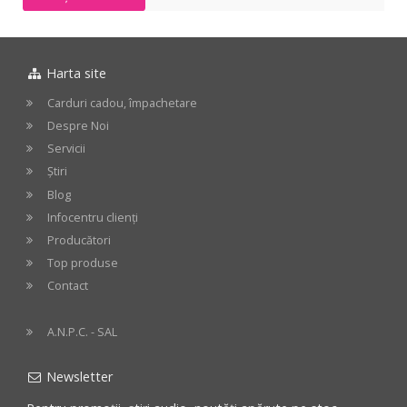
Harta site
Carduri cadou, împachetare
Despre Noi
Servicii
Știri
Blog
Infocentru clienți
Producători
Top produse
Contact
A.N.P.C. - SAL
Newsletter