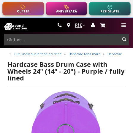
OUTLET
ANIVERSARĂ
RESIGILATE
🇷🇴
sound
instrumente
me
creation
muzicale,
cau
echipamente
pro-
Cutii individuale tobe acustice
Hardcase tobă mare
Hardcase
audio
Hardcase Bass Drum Case with
Wheels 24" (14" - 20") - Purple / fully
lined