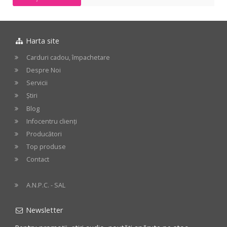
Harta site
Carduri cadou, împachetare
Despre Noi
Servicii
Știri
Blog
Infocentru clienți
Producători
Top produse
Contact
A.N.P.C. - SAL
Newsletter