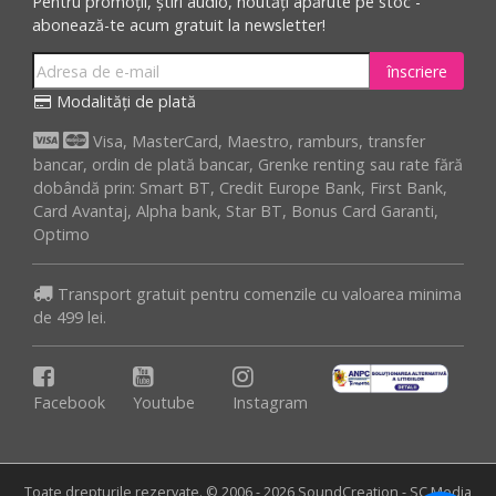
Pentru promoții, știri audio, noutăți apărute pe stoc -
abonează-te acum gratuit la newsletter!
înscriere
Modalități de plată
Visa, MasterCard, Maestro, ramburs, transfer
bancar, ordin de plată bancar, Grenke renting sau rate fără
dobândă prin: Smart BT, Credit Europe Bank, First Bank,
Card Avantaj, Alpha bank, Star BT, Bonus Card Garanti,
Optimo
Transport gratuit pentru comenzile cu valoarea minima
de 499 lei.
Facebook
Youtube
Instagram
Toate drepturile rezervate. © 2006 - 2026 SoundCreation - SC Media