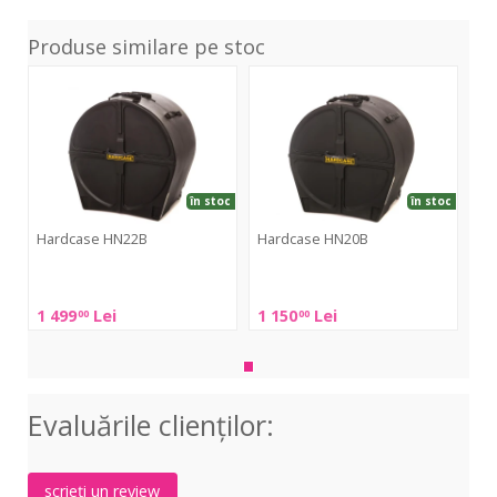
Produse similare pe stoc
HN22B
HN20B
în stoc
în stoc
Hardcase HN22B
Hardcase HN20B
Hardcase
Hardcase
HN22B
HN20B
1 499
Lei
1 150
Lei
00
00
Evaluările clienţilor:
scrieți un review