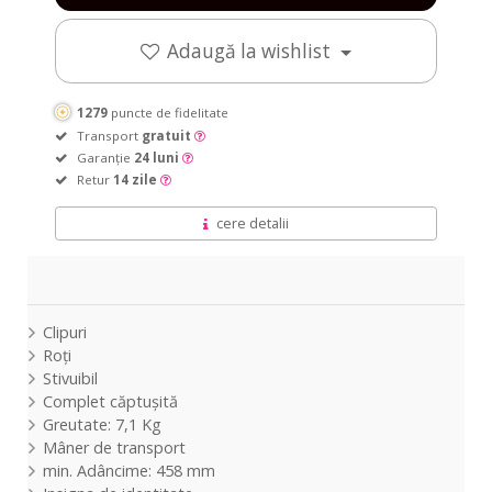
/
Light
Light
/
Light
Light
foam
Green
Blue
foam
Green
Blue
Adaugă la wishlist
pads
/
/
pads
/
/
fully
fully
fully
fully
lined
lined
lined
lined
1279
puncte de fidelitate
Transport
gratuit
Garanție
24 luni
Retur
14 zile
cere detalii
Clipuri
Roți
Stivuibil
Complet căptușită
Greutate: 7,1 Kg
Mâner de transport
min. Adâncime: 458 mm