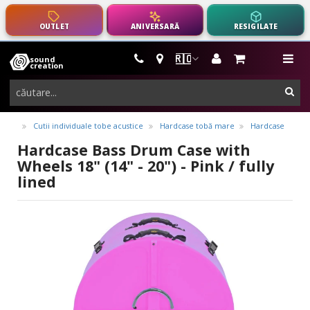
OUTLET
ANIVERSARĂ
RESIGILATE
🇷🇴
sound
instrumente
me
creation
muzicale,
cau
echipamente
pro-
Cutii individuale tobe acustice
Hardcase tobă mare
Hardcase
audio
Hardcase Bass Drum Case with
Wheels 18" (14" - 20") - Pink / fully
lined