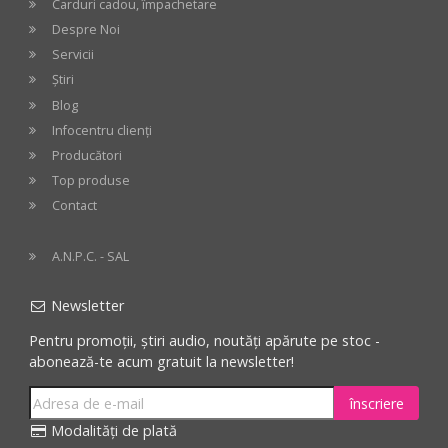
Carduri cadou, împachetare
Despre Noi
Servicii
Știri
Blog
Infocentru clienți
Producători
Top produse
Contact
A.N.P.C. - SAL
Newsletter
Pentru promoții, știri audio, noutăți apărute pe stoc -
abonează-te acum gratuit la newsletter!
înscriere
Modalități de plată