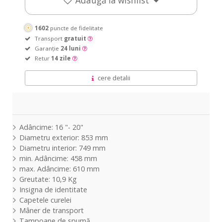
Adaugă la wishlist
1602
puncte de fidelitate
Transport
gratuit
Garanție
24 luni
Retur
14 zile
cere detalii
Adâncime: 16 "- 20"
Diametru exterior: 853 mm
Diametru interior: 749 mm
min. Adâncime: 458 mm
max. Adâncime: 610 mm
Greutate: 10,9 Kg
Insigna de identitate
Capetele curelei
Mâner de transport
Tampoane de spumă