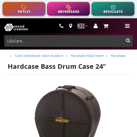
OUTLET
ANIVERSARĂ
RESIGILATE
🇷🇴
sound
instrumente
me
creation
muzicale,
cau
echipamente
pro-
Cutii individuale tobe acustice
Hardcase tobă mare
Hardcase
audio
Hardcase Bass Drum Case 24"