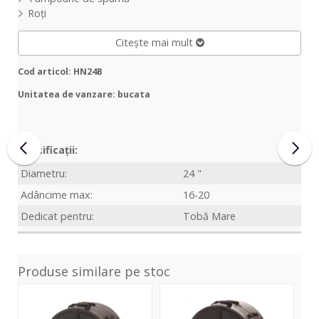
Roți
Citește mai mult
Cod articol: HN24B
Unitatea de vanzare: bucata
Specificații:
Diametru:
24 "
Adâncime max:
16-20
Dedicat pentru:
Tobă Mare
Produse similare pe stoc
HN20B
HN22B