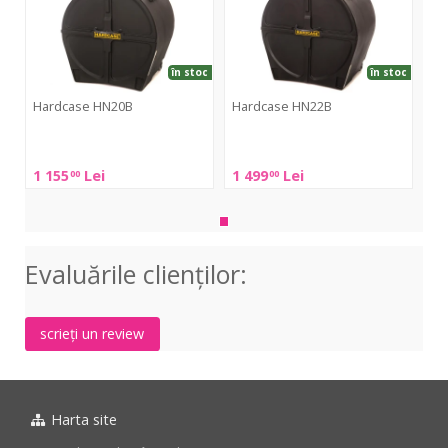
în stoc
în stoc
Hardcase HN20B
Hardcase HN22B
Hardcase
Hardcase
HN20B
HN22B
1 155
Lei
1 499
Lei
00
00
Evaluările clienţilor:
scrieți un review
Harta site