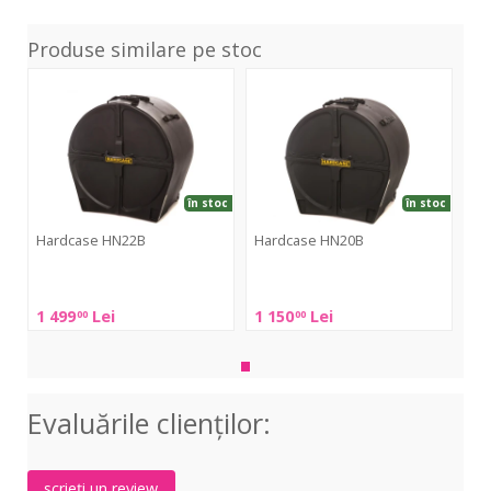
Produse similare pe stoc
HN22B
HN20B
în stoc
în stoc
Hardcase HN22B
Hardcase HN20B
Hardcase
Hardcase
HN22B
HN20B
1 499
Lei
1 150
Lei
00
00
Evaluările clienţilor:
scrieți un review