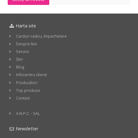
Harta site
Carduri cadou, împachetare
Despre Noi
Servicii
Știri
Blog
Infocentru clienți
Producători
Top produse
Contact
A.N.P.C. - SAL
Newsletter