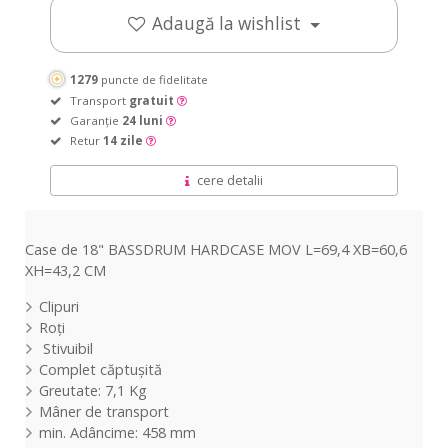
foam
/
Green
Blue
foam
/
Green
Blue
Adaugă la wishlist
pads
fully
/
/
pads
fully
/
/
lined
fully
fully
lined
fully
fully
lined
lined
lined
lined
1279
puncte de fidelitate
Transport
gratuit
Garanție
24 luni
Retur
14 zile
cere detalii
Case de 18" BASSDRUM HARDCASE MOV L=69,4 XB=60,6
XH=43,2 CM
Clipuri
Roți
Stivuibil
Complet căptușită
Greutate: 7,1 Kg
Mâner de transport
min. Adâncime: 458 mm