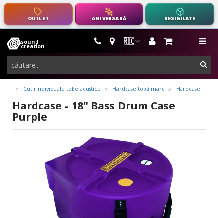
OUTLET
ANIVERSARĂ
RESIGILATE
🇷🇴
sound
instrumente
me
creation
muzicale,
cau
echipamente
pro-
Cutii individuale tobe acustice
Hardcase tobă mare
Hardcase
audio
Hardcase - 18" Bass Drum Case
Purple