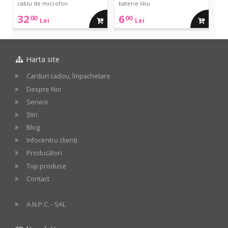
cablu de microfon
baterie litiu
32
6
00
00
adauga
adauga
Lei
Lei
in
in
Harta site
cos
cos
Carduri cadou, împachetare
Despre Noi
Servicii
Știri
Blog
Infocentru clienți
Producători
Top produse
Contact
A.N.P.C. - SAL