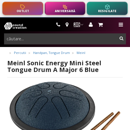
OUTLET
ANIVERSARĂ
RESIGILATE
🇷🇴
sound
instrumente
me
creation
muzicale,
cau
echipamente
pro-
Percutii
Handpan, Tongue Drum
Meinl
audio
Meinl Sonic Energy Mini Steel
Tongue Drum A Major 6 Blue