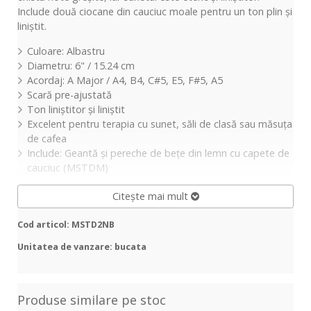
Include două ciocane din cauciuc moale pentru un ton plin și
liniștit.
Culoare: Albastru
Diametru: 6" / 15.24 cm
Acordaj: A Major / A4, B4, C#5, E5, F#5, A5
Scară pre-ajustată
Ton liniștitor și liniștit
Excelent pentru terapia cu sunet, săli de clasă sau măsuța
de cafea
Include: Geantă și pereche de bețe din lemn cu capete de
cauciuc (MSTDM)
Citește mai mult
Cod articol: MSTD2NB
Unitatea de vanzare: bucata
Produse similare pe stoc