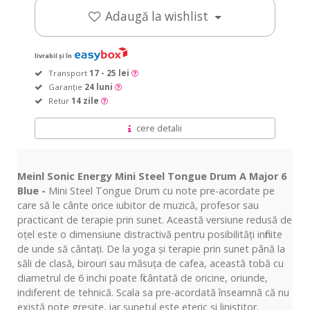
Adaugă la wishlist
livrabil și în
Transport
17 - 25 lei
Garanție
24 luni
Retur
14 zile
cere detalii
Meinl Sonic Energy Mini Steel Tongue Drum A Major 6
Blue -
Mini Steel Tongue Drum cu note pre-acordate pe
care să le cânte orice iubitor de muzică, profesor sau
practicant de terapie prin sunet. Această versiune redusă de
oțel este o dimensiune distractivă pentru posibilități infinite
de unde să cântați. De la yoga și terapie prin sunet până la
săli de clasă, birouri sau măsuța de cafea, această tobă cu
diametrul de 6 inchi poate fi cântată de oricine, oriunde,
indiferent de tehnică. Scala sa pre-acordată înseamnă că nu
există note greșite, iar sunetul este eteric și liniștitor.