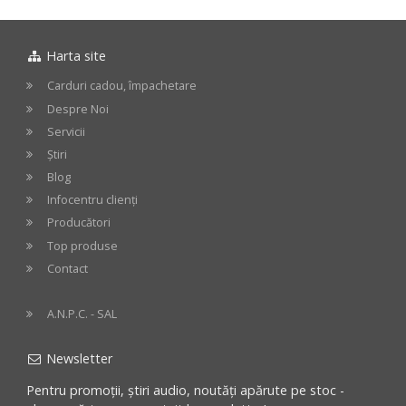
16"
G2
incl.
/
-
Gong
40
24"
Stand
Harta site
cm
/
60
Carduri cadou, împachetare
cm
Despre Noi
Servicii
Știri
Blog
Infocentru clienți
Producători
Top produse
Contact
A.N.P.C. - SAL
Newsletter
Pentru promoții, știri audio, noutăți apărute pe stoc -