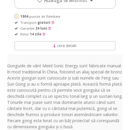
Adaugă la wishlist
1904
puncte de fidelitate
Transport
gratuit
Garanție
24 luni
Retur
14 zile
cere detalii
Gongurile de vânt Meinl Sonic Energy sunt fabricate manual
în mod tradițional în China, folosind un aliaj special de bronz.
Aceste gonguri sunt cunoscute și sub numele de Feng sau
Sun Gong și au o formă aproape plată. Această formă plată
este cunoscută pentru că permite vocii gongului să se
deschidă complet cu un spectru tonal larg și un sustain lung.
Tonurile mai joase sunt mai dominante atunci când sunt
cântate încet, dar cu o cântatul mai puternică, gong-ul se
deschide frumos și produce tonuri asemănătoare valurilor.
Fiecare gong este livrat cu un băţ proiectat să corespundă
cu dimensiunea gongului și o husă.