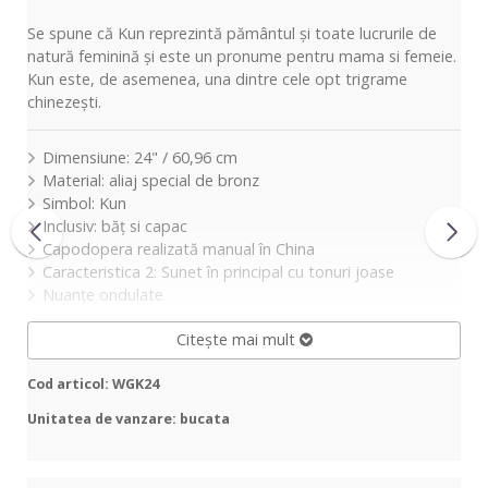
Se spune că Kun reprezintă pământul și toate lucrurile de
natură feminină și este un pronume pentru mama si femeie.
Kun este, de asemenea, una dintre cele opt trigrame
chinezești.
Dimensiune: 24" / 60,96 cm
Material: aliaj special de bronz
Simbol: Kun
Inclusiv: băţ si capac
Capodopera realizată manual în China
Caracteristica 2: Sunet în principal cu tonuri joase
Nuanţe ondulate
Citește mai mult
Cod articol: WGK24
Unitatea de vanzare: bucata