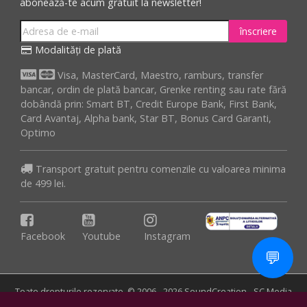
abonează-te acum gratuit la newsletter!
înscriere
Modalități de plată
Visa, MasterCard, Maestro, ramburs, transfer
bancar, ordin de plată bancar, Grenke renting sau rate fără
dobândă prin: Smart BT, Credit Europe Bank, First Bank,
Card Avantaj, Alpha bank, Star BT, Bonus Card Garanti,
Optimo
Transport gratuit pentru comenzile cu valoarea minima
de 499 lei.
Facebook
Youtube
Instagram
💬
Toate drepturile rezervate. © 2006 - 2026 SoundCreation - SC Media
Crusher SRL
Termeni și condiții
-
Contact