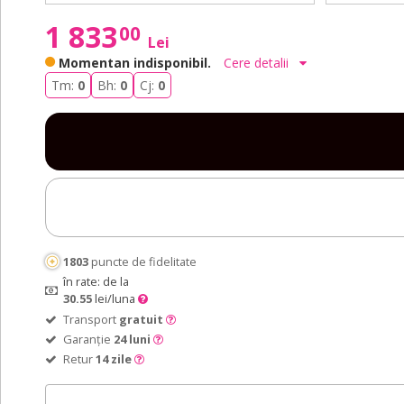
50
16"
50
16"
1 833
00
cm
/
cm
/
Lei
40
40
Momentan indisponibil.
Cere detalii
cm
cm
Tm:
0
Bh:
0
Cj:
0
1803
puncte de fidelitate
în rate: de la
30.55
lei/luna
Transport
gratuit
Garanție
24 luni
Retur
14 zile