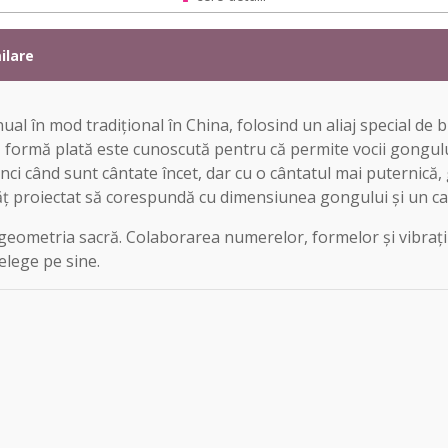
ilare
al în mod tradițional în China, folosind un aliaj special de
formă plată este cunoscută pentru că permite vocii gongului
ci când sunt cântate încet, dar cu o cântatul mai puternică
băţ proiectat să corespundă cu dimensiunea gongului și un ca
 geometria sacră. Colaborarea numerelor, formelor și vibrații
elege pe sine.