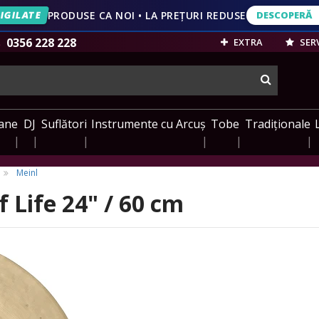
IGILATE
PRODUSE CA NOI • LA PREȚURI REDUSE
DESCOPERĂ
DESCOPERĂ
VEZI OFERT
0356 228 228
EXTRA
SERV
cauta
ane
DJ
Suflători
Instrumente cu Arcuș
Tobe
Tradiționale
Meinl
 Life 24" / 60 cm