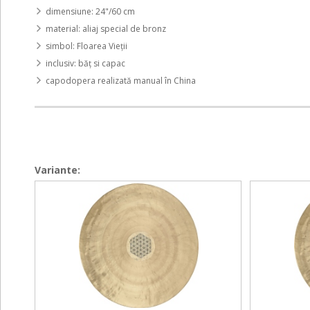
dimensiune: 24"/60 cm
material: aliaj special de bronz
simbol: Floarea Vieții
inclusiv: băţ si capac
capodopera realizată manual în China
Variante:
Wind
Sonic
Wind
Sonic
Gong
Energy
Gong
Energy
-
Wind
-
Wind
Flower
Gong
Flower
Gong
of
-
of
-
Life
Flower
Life
Flower
20"
of
20"
of
/
Life
/
Life