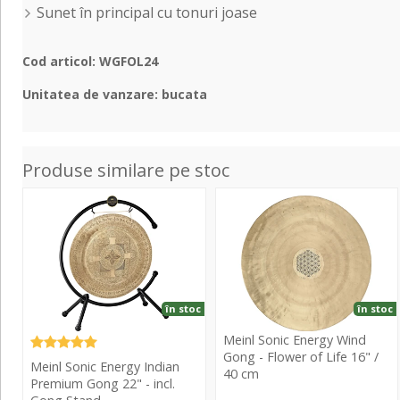
Sunet în principal cu tonuri joase
Cod articol: WGFOL24
Unitatea de vanzare: bucata
Produse similare pe stoc
Sonic
Sonic
Energy
Energy
Indian
Wind
Premium
Gong
Gong
-
22"
Flower
în stoc
în stoc
-
of
Meinl Sonic Energy Wind
incl.
Life
Gong - Flower of Life 16" /
Meinl Sonic Energy Indian
Gong
16"
40 cm
Premium Gong 22" - incl.
Stand
/