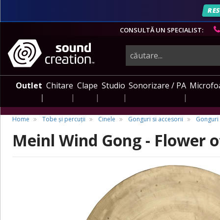
RES
CONSULTĂ UN SPECIALIST:
instrumente
muzicale,
Outlet
Chitare
Clape
Studio
Sonorizare / PA
Microfo
echipamente
Home
Tobe și percuții
Cinele
Gonguri si accesorii
Gonguri
Meinl Wind Gong - Flower of
pro-
audio