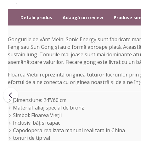
Detalii produs
Adaugă un review
Produse sim
Gongurile de vânt Meinl Sonic Energy sunt fabricate manu
Feng sau Sun Gong și au o formă aproape plată. Această 
sustain lung. Tonurile mai joase sunt mai dominante atun
asemănătoare valurilor. Fiecare gong este livrat cu un 
Floarea Vieții reprezintă originea tuturor lucrurilor prin
efortul de a ne conecta cu originea noastră și de a ne înț
Dimensiune: 24"/60 cm
Material: aliaj special de bronz
Simbol: Floarea Vieții
Inclusiv: băţ si capac
Capodopera realizata manual realizata in China
tonuri de tip val