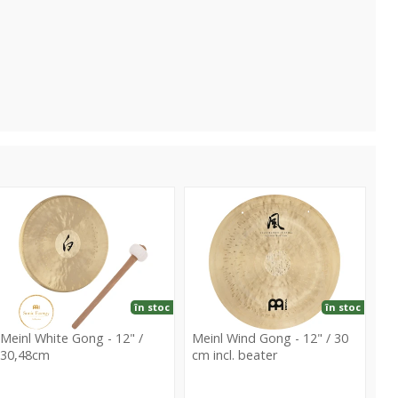
hite
Wind
Gong
Gong
-
2"
12"
/
0,48cm
30
în stoc
în stoc
cm
Meinl White Gong - 12" /
Meinl Wind Gong - 12" / 30
incl.
30,48cm
cm incl. beater
beater
einl
Meinl