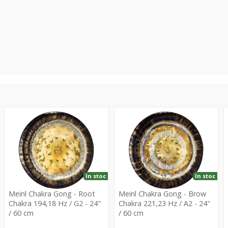
Chakra
Chakra
W
Gong
Gong
-
-
-
Root
Brow
1
Chakra
Chakra
/
194,18
221,23
3
în stoc
în stoc
Hz
Hz
Meinl Chakra Gong - Root
Meinl Chakra Gong - Brow
/
/
Chakra 194,18 Hz / G2 - 24"
Chakra 221,23 Hz / A2 - 24"
G2
A2
/ 60 cm
/ 60 cm
-
-
M