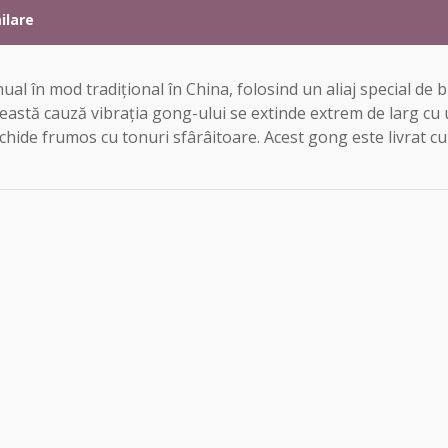
ilare
al în mod tradițional în China, folosind un aliaj special de
stă cauză vibrația gong-ului se extinde extrem de larg cu un
eschide frumos cu tonuri sfârâitoare. Acest gong este livrat