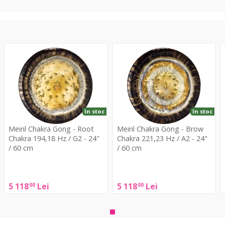
Chakra
Chakra
W
Gong
Gong
-
-
-
Root
Brow
1
Chakra
Chakra
/
194,18
221,23
3
în stoc
în stoc
Hz
Hz
Meinl Chakra Gong - Root
Meinl Chakra Gong - Brow
/
/
Chakra 194,18 Hz / G2 - 24"
Chakra 221,23 Hz / A2 - 24"
G2
A2
/ 60 cm
/ 60 cm
-
-
M
24"
24"
Meinl
Meinl
/
/
Chakra
Chakra
5 118
Lei
5 118
Lei
00
00
60
60
Gong
Gong
-
cm
cm
-
-
1
Root
Brow
/