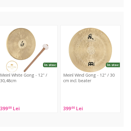
hite
Wind
Gong
Gong
-
2"
12"
/
0,48cm
30
în stoc
în stoc
cm
Meinl White Gong - 12" /
Meinl Wind Gong - 12" / 30
incl.
30,48cm
cm incl. beater
beater
einl
Meinl
White
Wind
Gong
Gong
399
Lei
399
Lei
00
00
-
2"
12"
/