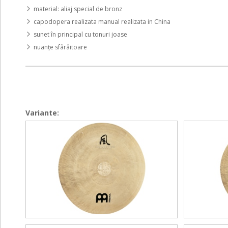
material: aliaj special de bronz
capodopera realizata manual realizata in China
sunet în principal cu tonuri joase
nuanţe sfârâitoare
Variante:
Wind
Wind
Wind
Wind
Gong
Gong
Gong
Gong
-
-
-
-
48"
44"
48"
44"
/
/
/
/
120
110
120
110
cm
cm
cm
cm
incl.
incl.
incl.
incl.
beater
beater
beater
beater