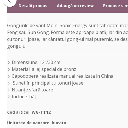
Detalii produs
Adaugă un review
Produse sim
Gongurile de vânt Meinl Sonic Energy sunt fabricate manu
Feng sau Sun Gong. Forma este aproape plată, iar din acea
cu tonuri joase, iar cântatul gong-ul mai puternic, se d
gongului.
Dimensiune: 12"/30 cm
Material: aliaj special de bronz
Capodopera realizata manual realizata in China
Sunet în principal cu tonuri joase
Nuanţe sfârâitoare
Include: băţ
Cod articol: WG-TT12
Unitatea de vanzare: bucata