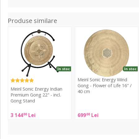
Produse similare
Sonic
Sonic
Energy
Energy
Indian
Wind
Premium
Gong
Gong
-
22"
Flower
în stoc
în stoc
-
of
Meinl Sonic Energy Wind
incl.
Life
Gong - Flower of Life 16" /
Meinl Sonic Energy Indian
Gong
16"
40 cm
Premium Gong 22" - incl.
Stand
/
Gong Stand
40
Meinl
cm
Sonic
Meinl
3 144
Lei
699
Lei
00
00
Energy
Sonic
Wind
Energy
Gong
Indian