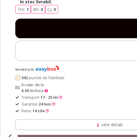
cover
cover
cover
cover
În stoc livrabil
.
Tm:
1
Bh:
0
Cj:
0
livrabil și în
392
puncte de fidelitate
în rate: de la
6.65
lei/luna
Transport
17 - 25 lei
Garanție
24 luni
Retur
14 zile
cere detalii