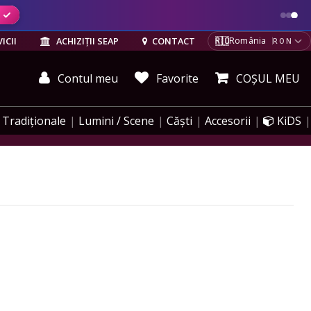
ELE
🇷🇴
ICII
ACHIZIȚII SEAP
CONTACT
România
RON
Contul meu
Favorite
COȘUL MEU
Tradiționale
Lumini / Scene
Căști
Accesorii
KiDS