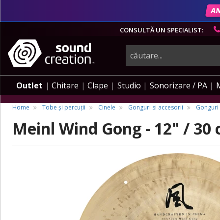
AN
CONSULTĂ UN SPECIALIST:
instrumente
muzicale,
Outlet
Chitare
Clape
Studio
Sonorizare / PA
echipamente
Home
Tobe și percuții
Cinele
Gonguri si accesorii
Gonguri
Meinl Wind Gong - 12" / 30 
pro-
audio