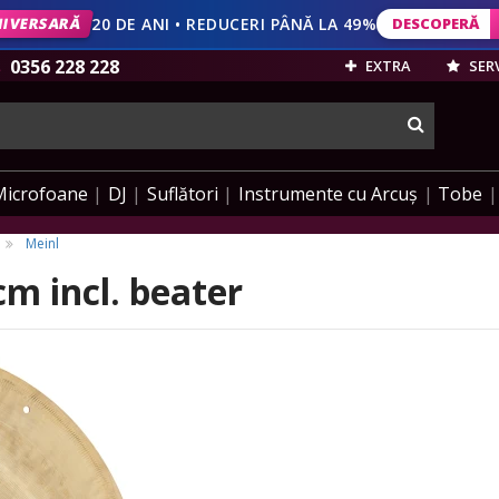
IVERSARĂ
20 DE ANI • REDUCERI PÂNĂ LA 49%
DESCOPERĂ
DESCOPERĂ
VEZI OFERT
0356 228 228
EXTRA
SERV
cauta
Microfoane
DJ
Suflători
Instrumente cu Arcuș
Tobe
Meinl
cm incl. beater