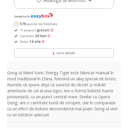
Adaugă la wishlist
livrabil și în
570
puncte de fidelitate
Transport
gratuit
Garanție
24 luni
Retur
14 zile
cere detalii
Gong-ul Meinl Sonic Energy Tiger este fabricat manual în
mod tradițional în China, folosind un aliaj special de bronz.
Numele vă spune deja că sunetul de răcnet și mârâit
amintește de cel al unui tigru. Are o formă îndoită foarte
pronunțată, cu un punct central mare. Similar cu Opera
Gong, are o cantitate bună de stropire, dar în comparație
cu un efect de îndoire descendentă mai puțin. Gong-ul vine
cu un bătător adecvat.