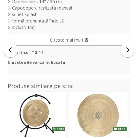
Dimensiune : 14" / 36 cm
Capodopera realizata manual
sunet splash
formă pronunțată îndoită
Inclusiv Băţ
Citește mai mult
Cod articol: TG-14
Unitatea de vanzare: bucata
Produse similare pe stoc
Sonic
Sonic
Son
Energy
Energy
Ene
Indian
Wind
16''
Premium
Gong
Tha
Gong
-
Go
22"
Flower
TH
în stoc
în stoc
-
of