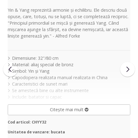
Yin & Yang reprezintă armonie și echilibru. Ele descriu două
opuse, care, totuși, nu se luptă, ci se completează reciproc.
"Principiul primordial se mișcă și generează Yang. Când
mișcarea ajunge la sfârșit, ea devine nemișcată, iar această
liniște generează yin." - Alfred Forke
Dimensiune: 32"/80 cm
Material: aliaj special de bronz
Simbol: Yin și Yang
Capodopera realizata manual realizata in China
Caracteristici de sunet mari
Se amestecă bine cu alte instrumente
Include: batator si capac
Citește mai mult
Cod articol: CHYY32
Unitatea de vanzare: bucata