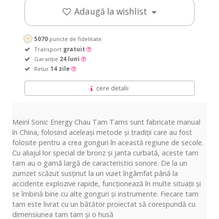
Adaugă la wishlist
5070
puncte de fidelitate
Transport
gratuit
Garanție
24 luni
Retur
14 zile
cere detalii
Meinl Sonic Energy Chau Tam Tams sunt fabricate manual
în China, folosind aceleași metode și tradiții care au fost
folosite pentru a crea gonguri în această regiune de secole.
Cu aliajul lor special de bronz și janta curbată, aceste tam
tam au o gamă largă de caracteristici sonore. De la un
zumzet scăzut susținut la un vuiet îngâmfat până la
accidente explozive rapide, funcționează în multe situații și
se îmbină bine cu alte gonguri și instrumente. Fiecare tam
tam este livrat cu un bătător proiectat să corespundă cu
dimensiunea tam tam și o husă