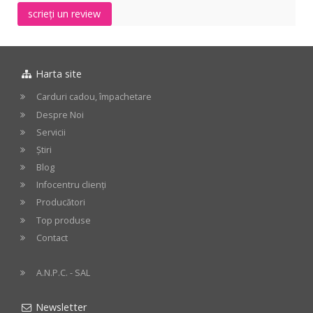
of
incl.
22"
scrieți un review
Life
bea
-
16"
incl.
/
Gong
40
Stand
Harta site
cm
Carduri cadou, împachetare
Despre Noi
Servicii
Știri
Blog
Infocentru clienți
Producători
Top produse
Contact
A.N.P.C. - SAL
Newsletter