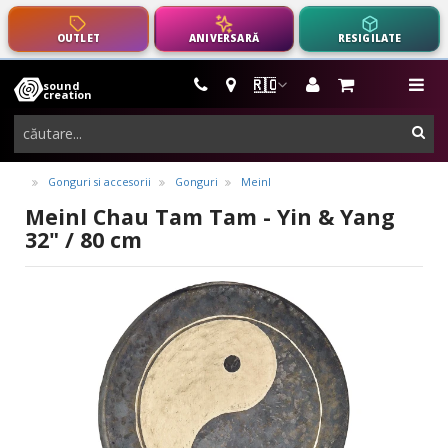
OUTLET
ANIVERSARĂ
RESIGILATE
🇷🇴
sound
instrumente
me
creation
muzicale,
cau
echipamente
pro-
Gonguri si accesorii
Gonguri
Meinl
audio
Meinl Chau Tam Tam - Yin & Yang
32" / 80 cm