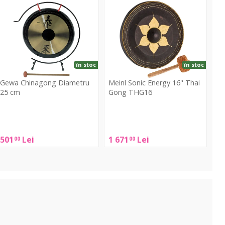
hinagong
Sonic
iametru
Energy
5
16''
cm
Thai
Gong
THG16
în stoc
în stoc
Gewa Chinagong Diametru
Meinl Sonic Energy 16'' Thai
25 cm
Gong THG16
Gewa
Meinl
Chinagong
Sonic
Diametru
Energy
501
Lei
1 671
Lei
00
00
25
16''
cm
Thai
Gong
THG16