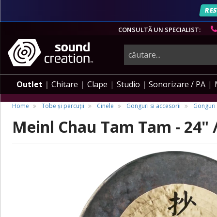
RES
CONSULTĂ UN SPECIALIST:
instrumente
muzicale,
Outlet
Chitare
Clape
Studio
Sonorizare / PA
echipamente
Home
Tobe și percuții
Cinele
Gonguri si accesorii
Gonguri
Meinl Chau Tam Tam - 24" /
pro-
audio