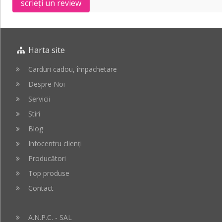
scrieți un review
16"
incl.
/
Gong
40
Stand
cm
Harta site
Carduri cadou, împachetare
Despre Noi
Servicii
Știri
Blog
Infocentru clienți
Producători
Top produse
Contact
A.N.P.C. - SAL