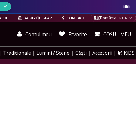
ELE
🇷🇴
ICII
ACHIZIȚII SEAP
CONTACT
România
RON
Contul meu
Favorite
COȘUL MEU
Tradiționale
Lumini / Scene
Căști
Accesorii
KiDS