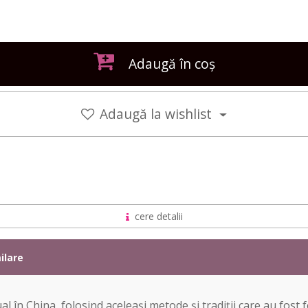
Adaugă în coș
Adaugă la wishlist
cere detalii
ilare
n China, folosind aceleași metode și tradiții care au fost 