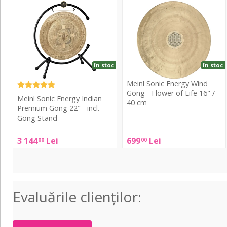
Sonic
Sonic
Energy
Energy
Indian
Wind
Premium
Gong
Gong
-
22"
Flower
în stoc
în stoc
-
of
Meinl Sonic Energy Wind
incl.
Life
Gong - Flower of Life 16" /
Meinl Sonic Energy Indian
Gong
16"
40 cm
Premium Gong 22" - incl.
Stand
/
Gong Stand
40
Meinl
cm
Sonic
Meinl
3 144
Lei
699
Lei
00
00
Energy
Sonic
Wind
Energy
Gong
Indian
-
Premium
Evaluările clienţilor:
Flower
Gong
of
22"
Life
-