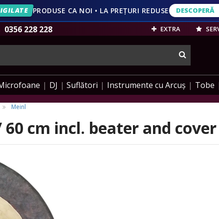
IGILATE
PRODUSE CA NOI • LA PREȚURI REDUSE
DESCOPERĂ
DESCOPERĂ
VEZI OFERT
0356 228 228
EXTRA
SERV
cauta
Microfoane
DJ
Suflători
Instrumente cu Arcuș
Tobe
Meinl
 60 cm incl. beater and cover