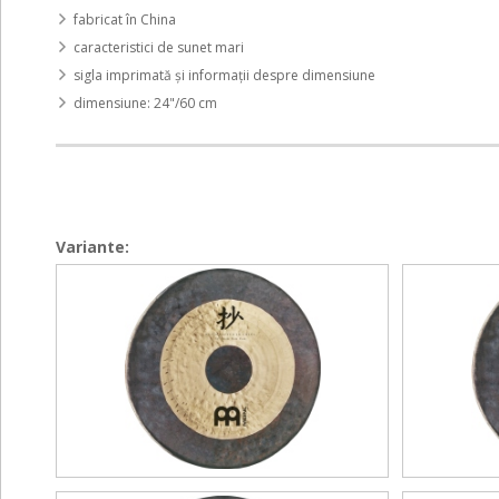
fabricat în China
caracteristici de sunet mari
sigla imprimată și informații despre dimensiune
dimensiune: 24"/60 cm
Variante:
Chau
Chau
Chau
Chau
Tam
Tam
Tam
Tam
Tam
Tam
Tam
Tam
-
-
-
-
48"
34"
48"
34"
/
/
/
/
120
86
120
86
cm
cm
cm
cm
incl.
incl.
incl.
incl.