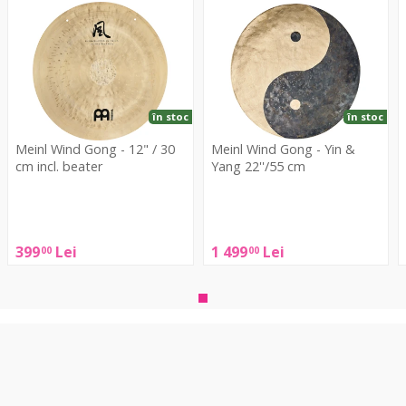
Wind
Wind
C
Gong
Gong
D
-
-
2
12"
Yin
/
&
30
Yang
în stoc
în stoc
cm
22''/55
Meinl Wind Gong - 12" / 30
Meinl Wind Gong - Yin &
incl.
cm
cm incl. beater
Yang 22''/55 cm
beater
Meinl
Meinl
Wind
Wind
Gong
Gong
399
Lei
1 499
Lei
00
00
-
-
12"
Yin
/
&
30
Yang
cm
22''/55
incl.
cm
beater