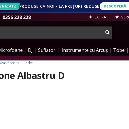
IGILATE
PRODUSE CA NOI • LA PREȚURI REDUSE
DESCOPERĂ
DESCOPERĂ
VEZI OFERT
0356 228 228
EXTRA
SERV
cauta
Microfoane
DJ
Suflători
Instrumente cu Arcuș
Tobe
blockflote
Clarke
one Albastru D