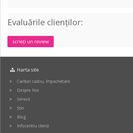
Aspire
Tri-
Tone
Evaluările clienţilor:
Sintetic
LPA229
scrieți un review
Harta site
Carduri cadou, împachetare
Despre Noi
Servicii
Știri
Blog
Infocentru clienți