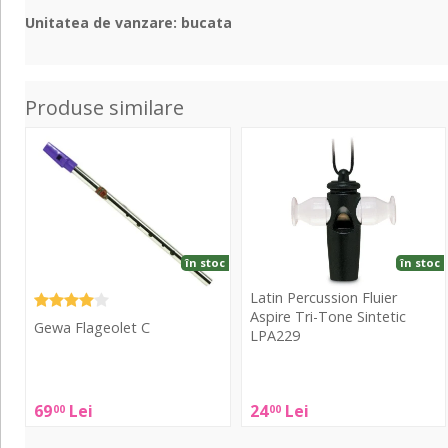
Unitatea de vanzare: bucata
Produse similare
Flageolet
Fluier
C
Aspire
Tri-
Tone
Sintetic
LPA229
în stoc
în stoc
Latin Percussion Fluier
Aspire Tri-Tone Sintetic
Gewa Flageolet C
LPA229
Gewa
Latin
Flageolet
Percussion
69
Lei
24
Lei
00
00
C
Fluier