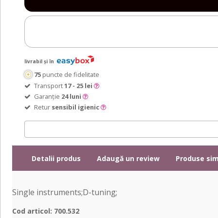
livrabil și în
75
puncte de fidelitate
Transport
17 - 25 lei
Garanție
24 luni
Retur
sensibil igienic
Detalii produs
Adaugă un review
Produse sim
Single instruments;D-tuning;
Cod articol: 700.532