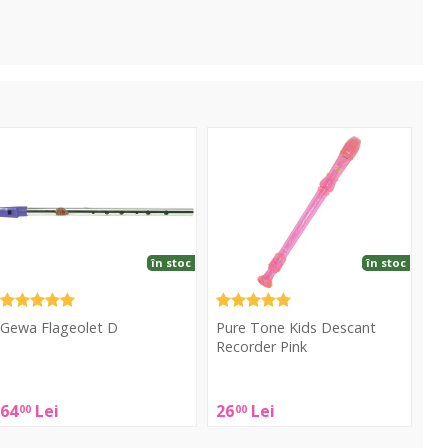
lageolet
Kids
D
Descant
Recorder
Pink
în stoc
în stoc
Gewa Flageolet D
Pure Tone Kids Descant
Recorder Pink
Gewa
Pure
lageolet
64
Lei
26
Lei
00
00
Tone
D
Kids