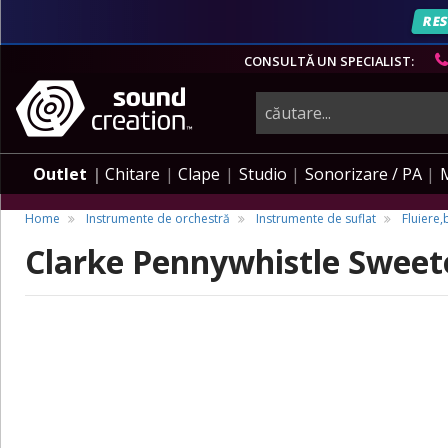
RES
CONSULTĂ UN SPECIALIST:
instrumente
muzicale,
Outlet
Chitare
Clape
Studio
Sonorizare / PA
echipamente
Home
Instrumente de orchestră
Instrumente de suflat
Fluiere,
Clarke Pennywhistle Sweet
pro-
audio