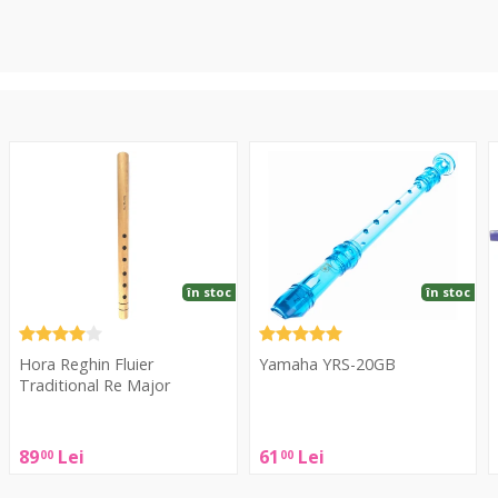
Fluier
YRS-
F
Traditional
20GB
Re
Major
în stoc
în stoc
Hora Reghin Fluier
Yamaha YRS-20GB
Traditional Re Major
Yamaha
Hora
YRS-
F
89
Lei
61
Lei
00
00
Reghin
20GB
Fluier