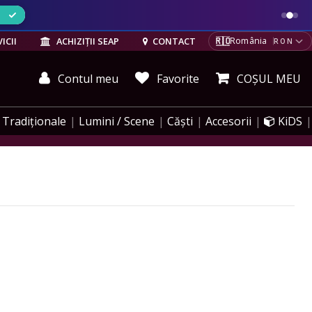
ELE
🇷🇴
ICII
ACHIZIȚII SEAP
CONTACT
România
RON
Contul meu
Favorite
COȘUL MEU
Tradiționale
Lumini / Scene
Căști
Accesorii
KiDS