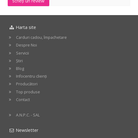
scrieți un review
Harta site
Carduri cadou, împachetare
Despre Noi
Servicii
Știri
Blog
Infocentru clienți
Producători
Top produse
Contact
A.N.P.C. - SAL
Newsletter