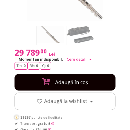
29 789
00
Lei
Momentan indisponibil.
Cere detalii
Tm:
0
Bh:
0
Cj:
0
Adaugă în coș
Adaugă la wishlist
29297
puncte de fidelitate
Transport
gratuit
Garanție
24 luni