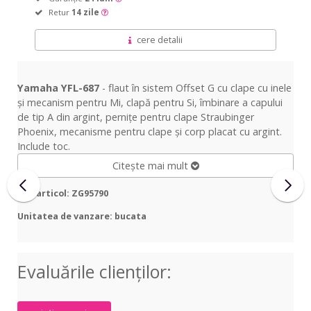
Retur
14 zile
cere detalii
Yamaha YFL-687
- flaut în sistem Offset G cu clape cu inele
și mecanism pentru Mi, clapă pentru Si, îmbinare a capului
de tip A din argint, pernițe pentru clape Straubinger
Phoenix, mecanisme pentru clape și corp placat cu argint.
Include toc.
Citește mai mult
Cod articol: ZG95790
Unitatea de vanzare: bucata
Evaluările clienţilor: