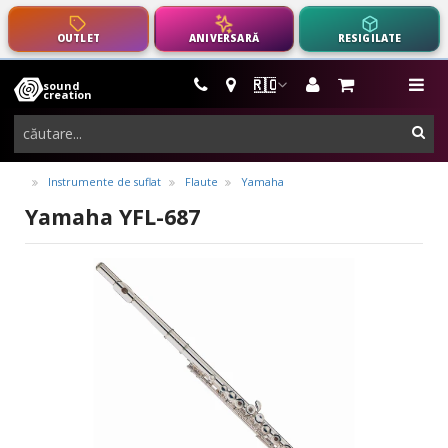
OUTLET
ANIVERSARĂ
RESIGILATE
🇷🇴
sound
instrumente
me
creation
muzicale,
cau
echipamente
pro-
Instrumente de suflat
Flaute
Yamaha
audio
Yamaha YFL-687