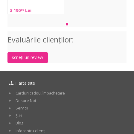
3 190
Lei
00
Evaluările clienţilor:
scrieți un review
Harta site
Carduri cadou, împachetare
Despre Noi
Servicii
Știri
Blog
Infocentru clienți