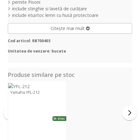
pernite Pisoni
include stinghie si lavetă de curățare
include etui/toc lemn cu husă protectoare
Citește mai mult
Cod articol: RB700403
Unitatea de vanzare: bucata
Produse similare pe stoc
YFL-
212
Yamaha YFL-212
Yamaha
YFL-
212
în stoc