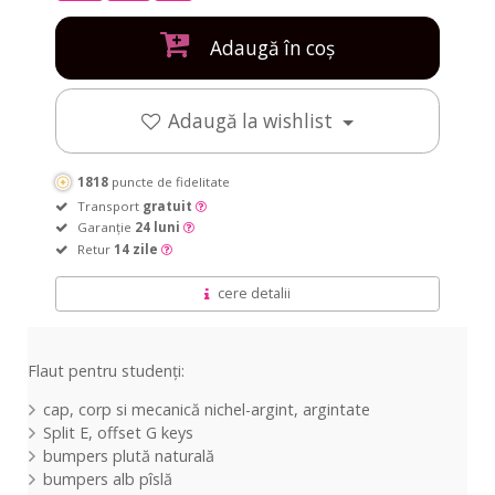
Adaugă în coș
Adaugă la wishlist
1818
puncte de fidelitate
Transport
gratuit
Garanție
24 luni
Retur
14 zile
cere detalii
Flaut pentru studenți:
cap, corp si mecanică nichel-argint, argintate
Split E, offset G keys
bumpers plută naturală
bumpers alb pîslă