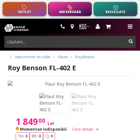
OUTLET
ANIVERSARĂ
RESIGILATE
🇷🇴
sound
instrumente
me
creation
muzicale,
cau
echipamente
pro-
Instrumente de suflat
Flaute
Roy Benson
audio
Roy Benson FL-402 E
1 849
00
Lei
Momentan indisponibil.
Cere detalii
Tm:
0
Bh:
0
Cj:
0