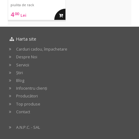
piulita de rack
4
00
adauga
Lei
in
Harta site
cos
Carduri cadou, împachetare
Despre Noi
Servicii
Știri
Blog
Infocentru clienți
Producători
Top produse
Contact
A.N.P.C. - SAL