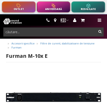
OUTLET
ANIVERSARĂ
RESIGILATE
🇷🇴
sound
instrumente
me
creation
muzicale,
cau
echipamente
pro-
Accesorii specifice
Filtre de curent, stabilizatoare de tensiune
Furman
audio
Furman M-10x E