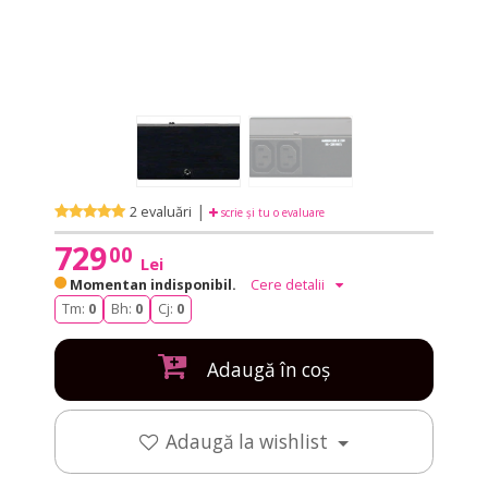
|
2 evaluări
scrie și tu o evaluare
729
00
Lei
Momentan indisponibil.
Cere detalii
Tm:
0
Bh:
0
Cj:
0
Adaugă în coș
Adaugă la wishlist