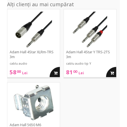
Alți clienți au mai cumpărat
4Star
4Star
XLRm-
Y
TRS
TRS-
3m
2TS
3m
Adam Hall 4Star XLRm-TRS
Adam Hall 4Star Y TRS-2TS
3m
3m
cablu audio
cablu audio tip Y
58
81
00
00
adauga
adauga
Lei
Lei
in
in
5650
M6
cos
cos
Adam Hall 5650 M6