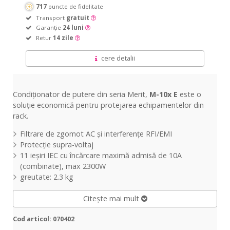
717
puncte de fidelitate
Transport
gratuit
Garanție
24 luni
Retur
14 zile
cere detalii
Condiționator de putere din seria Merit,
M-10x E
este o
soluție economică pentru protejarea echipamentelor din
rack.
Filtrare de zgomot AC și interferențe RFI/EMI
Protecție supra-voltaj
11 ieșiri IEC cu încărcare maximă admisă de 10A
(combinate), max 2300W
greutate: 2.3 kg
Citește mai mult
Cod articol: 070402