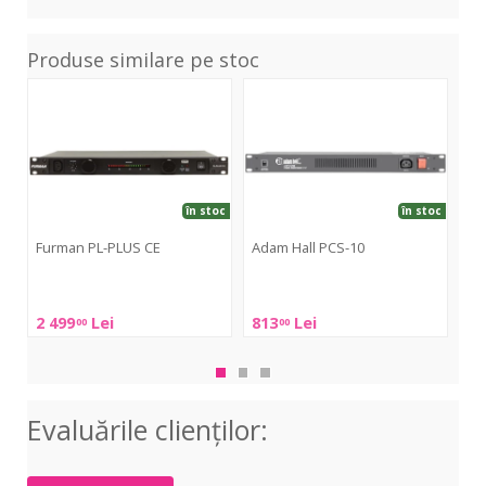
Produse similare pe stoc
PL-
PCS-
PCL
PLUS
10
10
CE
în stoc
în stoc
Furman PL-PLUS CE
Adam Hall PCS-10
Ad
Furman
Adam
Ad
PL-
Hall
Hall
2 499
Lei
813
Lei
1 
00
00
PLUS
PCS-
PCL
CE
10
10
Evaluările clienţilor: