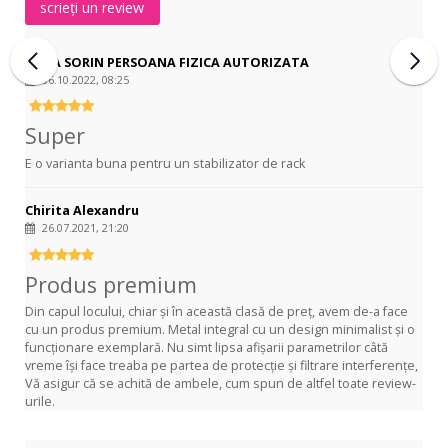
scrieți un review
STEIA SORIN PERSOANA FIZICA AUTORIZATA
06.10.2022, 08:25
Super
E o varianta buna pentru un stabilizator de rack
Chirita Alexandru
26.07.2021, 21:20
Produs premium
Din capul locului, chiar și în această clasă de preț, avem de-a face
cu un produs premium. Metal integral cu un design minimalist și o
funcționare exemplară. Nu simt lipsa afișarii parametrilor câtă
vreme își face treaba pe partea de protecție și filtrare interferențe,
Vă asigur că se achită de ambele, cum spun de altfel toate review-
urile.