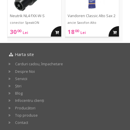
Neutrik NL4 FXX-W-S
Vandoren Classic Alto Sax 2
conector SpeakON
ancie Saxofon Alto
30
18
00
00
adauga
adauga
Lei
Lei
in
in
Harta site
cos
cos
Carduri cadou, împachetare
Despre Noi
Servicii
Știri
Blog
Infocentru clienți
Producători
Top produse
Contact