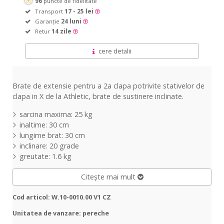
96
puncte de fidelitate
Transport
17 - 25 lei
Garanție
24 luni
Retur
14 zile
cere detalii
Brate de extensie pentru a 2a clapa potrivite stativelor de
clapa in X de la Athletic, brate de sustinere inclinate.
sarcina maxima: 25 kg
inaltime: 30 cm
lungime brat: 30 cm
inclinare: 20 grade
greutate: 1.6 kg
Citește mai mult
Cod articol: W.10-0010.00 V1 CZ
Unitatea de vanzare: pereche