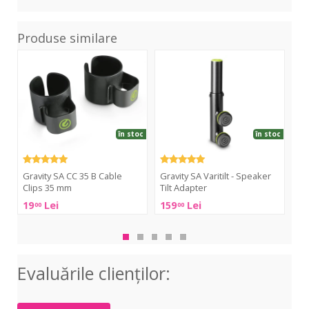
Produse similare
SA
SA
BOX
CC
Varitilt
D2
35
-
B
Speaker
Cable
Tilt
Clips
Adapter
în stoc
în stoc
35
mm
Gravity SA CC 35 B Cable
Gravity SA Varitilt - Speaker
At
Clips 35 mm
Tilt Adapter
Athl
19
Lei
159
Lei
90
00
00
Gravity
Gravity
BO
SA
SA
D2
CC
Varitilt
35
-
Evaluările clienţilor:
B
Speaker
Cable
Tilt
Clips
Adapter