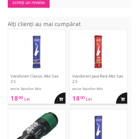
scrieți un review
35
mm
Alți clienți au mai cumpărat
Classic
Java
Alto
Red
Sax
Alto
2.5
Sax
2.5
Vandoren Classic Alto Sax
Vandoren Java Red Alto Sax
2.5
2.5
ancie Saxofon Alto
ancie Saxofon Alto
18
18
00
00
adauga
adauga
Lei
Lei
in
in
NL4
Classic
FXX-
Alto
W-
Sax
cos
cos
S
2