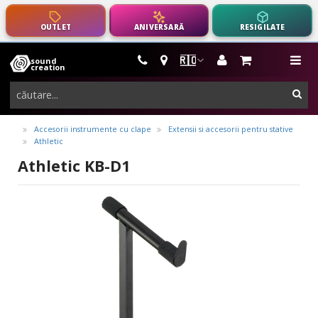
OUTLET
ANIVERSARĂ
RESIGILATE
🇷🇴
sound
instrumente
me
creation
muzicale,
cau
echipamente
pro-
Accesorii instrumente cu clape
Extensii si accesorii pentru stative
Athletic
audio
Athletic KB-D1