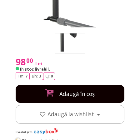
98
00
Lei
În stoc livrabil
.
Tm:
7
Bh:
3
Cj:
0
Adaugă în coș
Adaugă la wishlist
livrabil și în