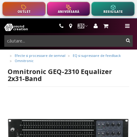
OUTLET
ANIVERSARĂ
RESIGILATE
🇷🇴
sound
instrumente
me
creation
muzicale,
cau
echipamente
pro-
Efecte si procesoare de semnal
EQ si supresoare de feedback
Omnitronic
audio
Omnitronic GEQ-2310 Equalizer
2x31-Band