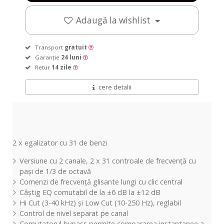
Adaugă la wishlist
Transport
gratuit
Garanție
24 luni
Retur
14 zile
cere detalii
2 x egalizator cu 31 de benzi
Versiune cu 2 canale, 2 x 31 controale de frecvență cu
pași de 1/3 de octavă
Comenzi de frecvență glisante lungi cu clic central
Câștig EQ comutabil de la ±6 dB la ±12 dB
Hi Cut (3-40 kHz) și Low Cut (10-250 Hz), reglabil
Control de nivel separat pe canal
Comutatorul bypass permite compararea instantanee a