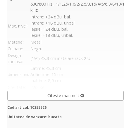
630/800 Hz , 1/1,25/1,6/2/2,5/3,15/4/5/6,3/8/10/12,
kHz
Intrare: +24 dBu, bal.
Intrare: +18 dBu, unbal.
Max. nivel:
Ieșire: +24 dBu, bal.
Ieșire: +18 dBu, unbal.
Material:
Metal
Culoare:
Negru
Design
(19") 48,3 cm instalare rack 2 U
carcasa:
Latime: 48,3 cm
dimensiuni:
Adâncime: 15 cm
Inaltime: 8,9 cm
Greutate:
2,92 kg
Citește mai mult
Cod articol: 10355526
Unitatea de vanzare: bucata