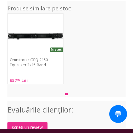
Produse similare pe stoc
GEQ-
2150
Equalizer
2x15-
Band
în stoc
Omnitronic GEQ-2150
Equalizer 2x15-Band
Omnitronic
657
Lei
00
GEQ-
2150
Equalizer
2x15-
Evaluările clienţilor:
Band
💬
scrieți un review