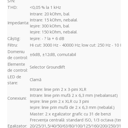
S/N:
THD:
<0,05 % la 1 kHz
Intrare: 20 kOhm, bal.
Intrare: 15 kOhm, nebalal.
Impedanta:
Ieșire: 300 kOhm, bal.
Ieșire: 150 kOhm, nebalal.
Câştig:
Ieșire: - ? la + 6 dB
Filtru:
Hi cut: 3000 Hz - 40000 Hz; low cut: 250 Hz - 10 Hz
Domeniu
±6dB, ±12dB, comutabil
de control:
Elemente
Selector Groundlift
de control:
LED de
Clamă
stare:
Intrare: linie prin 2 x 3-pini XLR
Intrare: linie prin mufă 2 x 6,3 mm (nebalansat)
Conexiuni:
Ieșire: linie prin 2 x XLR cu 3 pini
Ieșire: linie prin mufă de 2 x 6,3 mm (nebalal.)
Master: 2 x egalizator grafic cu 31 de benzi
Frecvența centrală: standard ISO, 1/3 octava (terzb
Egalizator:
20/25/31,5/40/50/63/80/100/125/160/200/250/315/4