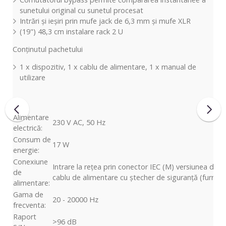
sunetului original cu sunetul procesat
Intrări și ieșiri prin mufe jack de 6,3 mm și mufe XLR
(19") 48,3 cm instalare rack 2 U
Conținutul pachetului
1 x dispozitiv, 1 x cablu de alimentare, 1 x manual de
utilizare
Alimentare
230 V AC, 50 Hz
electrică:
Consum de
17 W
energie:
Conexiune
Intrare la rețea prin conector IEC (M) versiunea de 
de
cablu de alimentare cu ștecher de siguranță (furniza
alimentare:
Gama de
20 - 20000 Hz
frecventa:
Raport
>96 dB