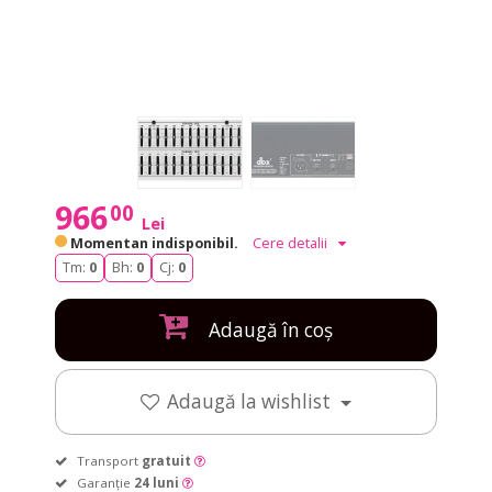
966
00
Lei
Momentan indisponibil.
Cere detalii
Tm:
0
Bh:
0
Cj:
0
Adaugă în coș
Adaugă la wishlist
Transport
gratuit
Garanție
24 luni