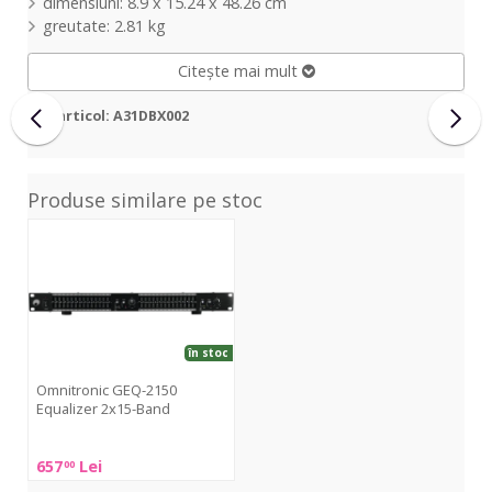
dimensiuni: 8.9 x 15.24 x 48.26 cm
greutate: 2.81 kg
Citește mai mult
Cod articol: A31DBX002
Produse similare pe stoc
GEQ-
2150
Equalizer
2x15-
Band
în stoc
Omnitronic GEQ-2150
Equalizer 2x15-Band
Omnitronic
657
Lei
00
GEQ-