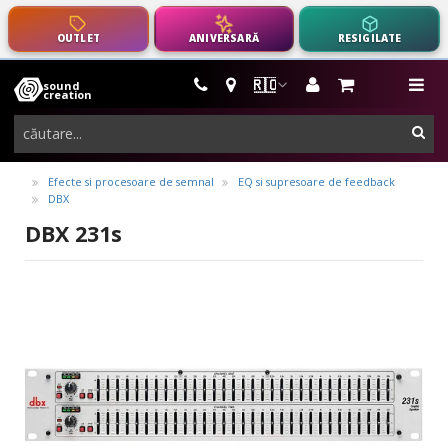
OUTLET
ANIVERSARĂ
RESIGILATE
🇷🇴
sound
instrumente
me
creation
muzicale,
cau
echipamente
pro-
Efecte si procesoare de semnal
EQ si supresoare de feedback
DBX
audio
DBX 231s