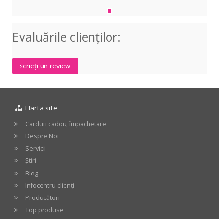
2150
Equalizer
2x15-
Evaluările clienţilor:
Band
scrieți un review
Harta site
Carduri cadou, împachetare
Despre Noi
Servicii
Știri
Blog
Infocentru clienți
Producători
Top produse