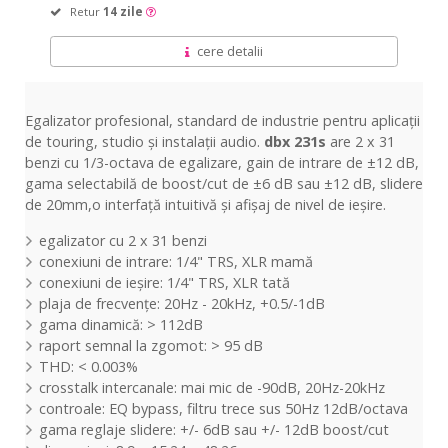
Retur
14 zile
cere detalii
Egalizator profesional, standard de industrie pentru aplicații
de touring, studio și instalații audio.
dbx 231s
are 2 x 31
benzi cu 1/3-octava de egalizare, gain de intrare de ±12 dB,
gama selectabilă de boost/cut de ±6 dB sau ±12 dB, slidere
de 20mm,o interfață intuitivă și afișaj de nivel de ieșire.
egalizator cu 2 x 31 benzi
conexiuni de intrare: 1/4" TRS, XLR mamă
conexiuni de ieșire: 1/4" TRS, XLR tată
plaja de frecvențe: 20Hz - 20kHz, +0.5/-1dB
gama dinamică: > 112dB
raport semnal la zgomot: > 95 dB
THD: < 0.003%
crosstalk intercanale: mai mic de -90dB, 20Hz-20kHz
controale: EQ bypass, filtru trece sus 50Hz 12dB/octava
gama reglaje slidere: +/- 6dB sau +/- 12dB boost/cut