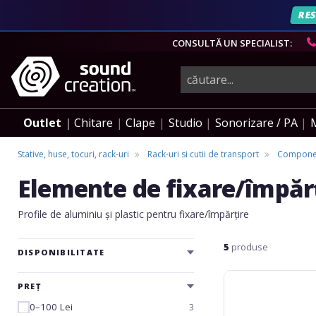
RES
CONSULTĂ UN SPECIALIST:
instrumente
muzicale,
Outlet
Chitare
Clape
Studio
Sonorizare / PA
echipamente
Stative, huse, tocuri, rack-uri
Rack-uri si cutii de transport
Component
Elemente de fixare/împărț
pro-
Profile de aluminiu și plastic pentru fixare/împărțire
audio
5
produse
DISPONIBILITATE
Roadinger
PREȚ
Divider
(small)
0–100 Lei
3