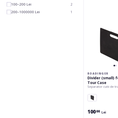
for
100–200 Lei
2
Universal
Tour
200–1000000 Lei
1
Case
ROADINGER
Divider (small) f
Tour Case
Separator cutii de t
100
00
Lei