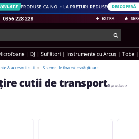
IGILATE
PRODUSE CA NOI • LA PREȚURI REDUSE
DESCOPERĂ
DESCOPERĂ
VEZI OFERT
0356 228 228
EXTRA
SERV
cauta
Microfoane
DJ
Suflători
Instrumente cu Arcuș
Tobe
e & accesorii cutii
Sisteme de fixare/despărțitoare
ire cutii de transport
5
produse
Roadinger
Roadinger
Drawer
Divider
Box
(big)