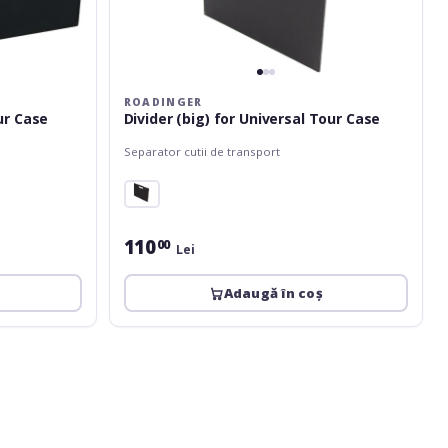
ROADINGER
ur Case
Divider (big) for Universal Tour Case
Separator cutii de transport
110
00
Lei
Adaugă în coș