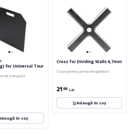
Cross for Dividing Walls 6,7mm
R
ig) for Universal Tour
Cruce pentru pereți despărțitori
ii de transport
21
00
Lei
Adaugă în coș
Adaugă în coș