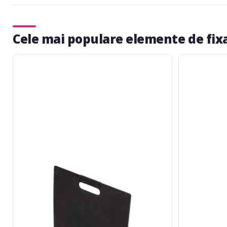
Cele mai populare elemente de fixa
Roadinger
Bracket
Divider
for
(small)
Dividing
for
Walls
Universal
6,7mm
Tour
Case