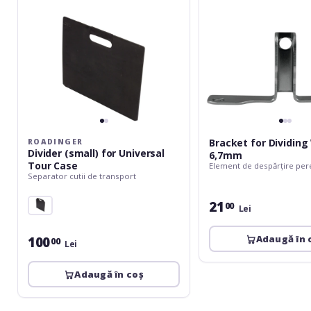
Bracket for Dividing
ROADINGER
Divider (small) for Universal
6,7mm
Tour Case
Element de despărțire pere
Separator cutii de transport
21
00
Lei
Adaugă în 
100
00
Lei
Adaugă în coș