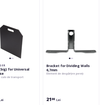
Walls
6,7mm
Bracket for Dividing Walls
GER
(big) for Universal
6,7mm
se
Element de despărțire pereți
cutii de transport
21
00
Lei
Lei