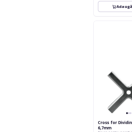
Adaugă
Cross
for
Dividing
Walls
6,7mm
Cross for Dividi
6,7mm