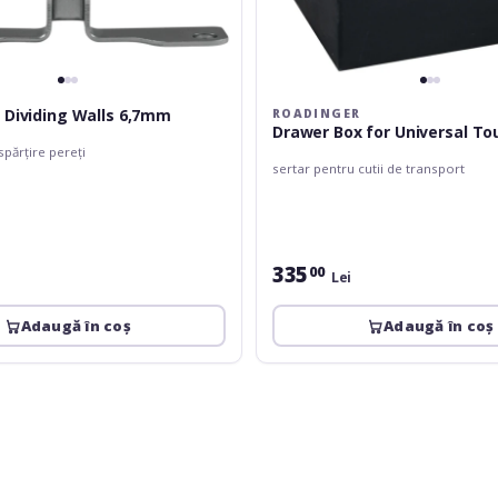
 Dividing Walls 6,7mm
ROADINGER
Drawer Box for Universal To
părțire pereți
sertar pentru cutii de transport
335
00
Lei
Adaugă în coș
Adaugă în coș