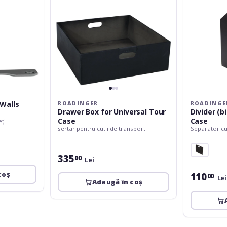
 Walls
ROADINGER
ROADINGE
Drawer Box for Universal Tour
Divider (b
Case
Case
ți
sertar pentru cutii de transport
Separator cut
335
00
Lei
coș
110
00
Lei
Adaugă în coș