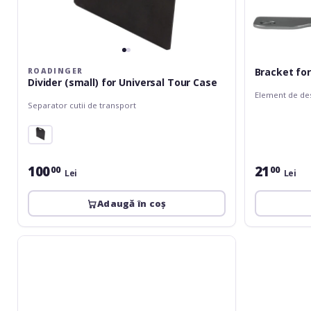
Bracket for
ROADINGER
Divider (small) for Universal Tour Case
Element de des
Separator cutii de transport
100
21
00
00
Lei
Lei
Adaugă în coș
Cross
for
Dividing
Walls
6,7mm