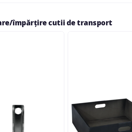
re/împărțire cutii de transport
Roadinger
Drawer
Box
for
Universal
Tour
Case