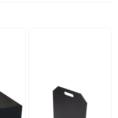
Roadinger
Divider
(big)
for
Universal
Tour
Case