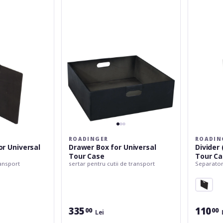
for
for
Universal
Universal
Tour
Tour
Case
Case
ROADINGER
ROADIN
or Universal
Drawer Box for Universal
Divider 
Tour Case
Tour Ca
ransport
sertar pentru cutii de transport
Separator 
335
110
00
00
Lei