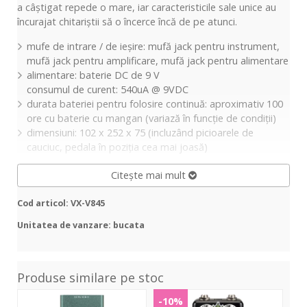
a câștigat repede o mare, iar caracteristicile sale unice au
încurajat chitariștii să o încerce încă de pe atunci.
mufe de intrare / de ieșire: mufă jack pentru instrument,
mufă jack pentru amplificare, mufă jack pentru alimentare
alimentare: baterie DC de 9 V
consumul de curent: 540uA @ 9VDC
durata bateriei pentru folosire continuă: aproximativ 100
ore cu baterie cu mangan (variază în funcție de condiții)
dimensiuni: 102 x 252 x 75 (incluzând picioarele de
cauciuc, pedala în poziția cea mai joasă)
Citește mai mult
Cod articol: VX-V845
Unitatea de vanzare: bucata
Produse similare pe stoc
RF-
Godzilla
RF-
-10%