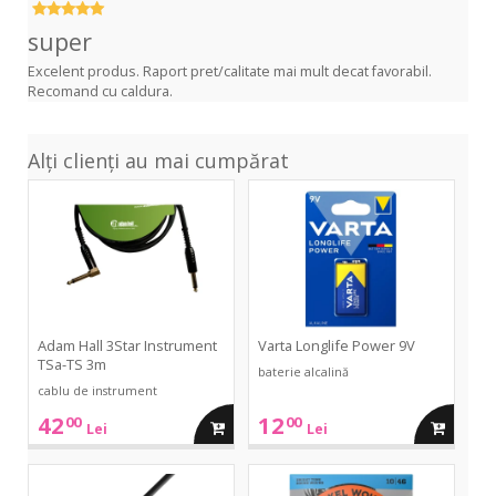
super
Excelent produs. Raport pret/calitate mai mult decat favorabil.
Recomand cu caldura.
Alți clienți au mai cumpărat
3Star
Longlife
Instrument
Power
TSa-
9V
TS
3m
Adam Hall 3Star Instrument
Varta Longlife Power 9V
TSa-TS 3m
baterie alcalină
cablu de instrument
42
12
00
00
adauga
adauga
Lei
Lei
in
in
3Star
EXL110