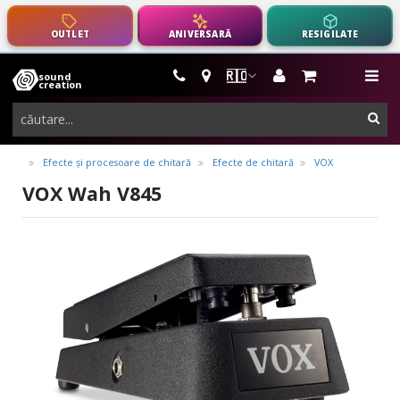
OUTLET
ANIVERSARĂ
RESIGILATE
🇷🇴
sound
instrumente
me
creation
muzicale,
cau
echipamente
pro-
Efecte și procesoare de chitară
Efecte de chitară
VOX
audio
VOX Wah V845