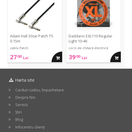
Patch
Regular
TS
Light
cos
cos
0.15m
10-
46
Adam Hall 3Star Patch TS
Daddario EXL110 Regular
0.15m
Light 10-46
cablu Patch
corzi de chitară electrică
27
39
00
00
adauga
adauga
Lei
Lei
in
in
Harta site
cos
cos
Carduri cadou, împachetare
Despre Noi
Servicii
Știri
Blog
Infocentru clienți