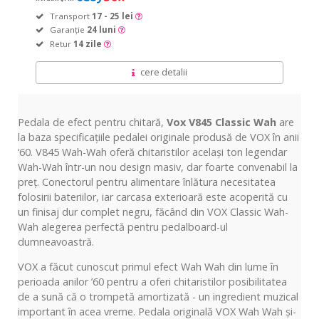
Transport
17 - 25 lei
Garanție
24 luni
Retur
14 zile
cere detalii
Pedala de efect pentru chitară,
Vox V845 Classic Wah
are
la baza specificațiile pedalei originale produsă de VOX în anii
‘60. V845 Wah-Wah oferă chitaristilor același ton legendar
Wah-Wah într-un nou design masiv, dar foarte convenabil la
preț. Conectorul pentru alimentare înlătura necesitatea
folosirii bateriilor, iar carcasa exterioară este acoperită cu
un finisaj dur complet negru, făcând din VOX Classic Wah-
Wah alegerea perfectă pentru pedalboard-ul
dumneavoastră.
VOX a făcut cunoscut primul efect Wah Wah din lume în
perioada anilor ’60 pentru a oferi chitaristilor posibilitatea
de a sună că o trompetă amortizată - un ingredient muzical
important în acea vreme. Pedala originală VOX Wah Wah și-