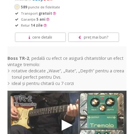
589
puncte de fidelitate
Transport
gratuit
Garanție
5 ani
Retur
14 zile
cere detalii
preț mai bun?
Boss TR-2
,
pedală
cu efect ce
asigură
chitaristilor un efect
vintage tremolo:
rotative dedicate „Wave”, „
Rate
”, „Depth” pentru a creea
tonul perfect pentru Dvs.
ideal
și
pentru
chitară
cu 7 corzi