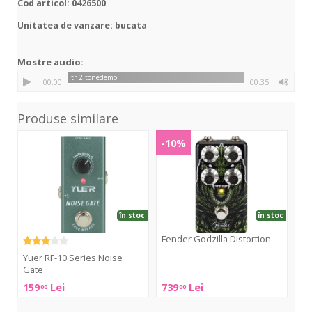
Cod articol: 0426500
Unitatea de vanzare: bucata
Mostre audio:
tr 2 tonedemo
Play
Volu
00:00
00:35
Produse similare
RF-
Godzilla
Ton
-10%
10
Distortion
On
Series
Noise
Gate
în stoc
în stoc
Fender Godzilla Distortion
IK
Yuer RF-10 Series Noise
Fender
IK
Gate
Godzilla
Mul
159
Lei
739
Lei
79
00
00
Distortion
To
Yuer
On