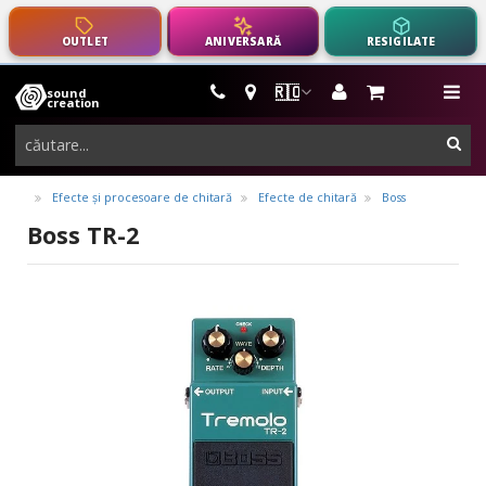
OUTLET
ANIVERSARĂ
RESIGILATE
🇷🇴
sound
instrumente
me
creation
muzicale,
cau
echipamente
pro-
Efecte și procesoare de chitară
Efecte de chitară
Boss
audio
Boss TR-2