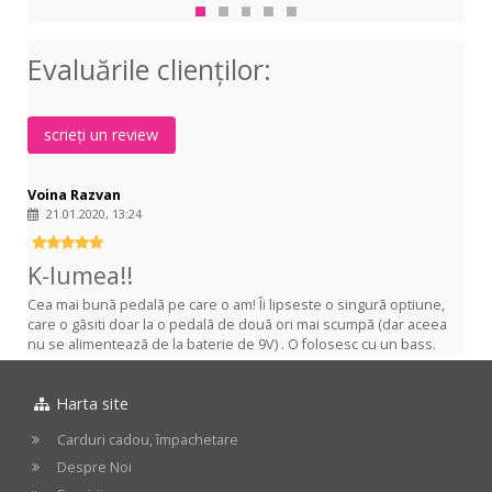
RF-
10
Series
Evaluările clienţilor:
Noise
Gate
scrieți un review
Voina Razvan
21.01.2020, 13:24
K-lumea!!
Cea mai bunã pedalã pe care o am! Îi lipseste o singurã optiune,
care o gãsiti doar la o pedalã de douã ori mai scumpã (dar aceea
nu se alimenteazã de la baterie de 9V) . O folosesc cu un bass.
Harta site
Carduri cadou, împachetare
Despre Noi