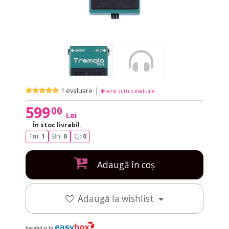
|
1 evaluare
scrie și tu o evaluare
599
00
Lei
În stoc livrabil
.
Tm:
1
Bh:
0
Cj:
0
Adaugă în coș
Adaugă la wishlist
livrabil și în