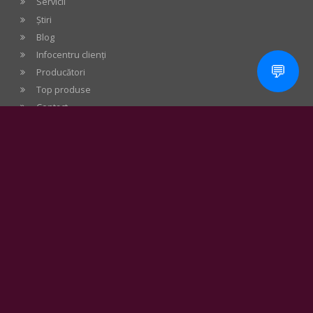
Servicii
Știri
Blog
Infocentru clienți
💬
Producători
Top produse
Contact
Adaugă în coș
A.N.P.C. - SAL
Newsletter
Pentru promoții, știri audio, noutăți apărute pe stoc -
abonează-te acum gratuit la newsletter!
înscriere
Modalități de plată
Visa, MasterCard, Maestro, ramburs, transfer
bancar, ordin de plată bancar, Grenke renting sau rate fără