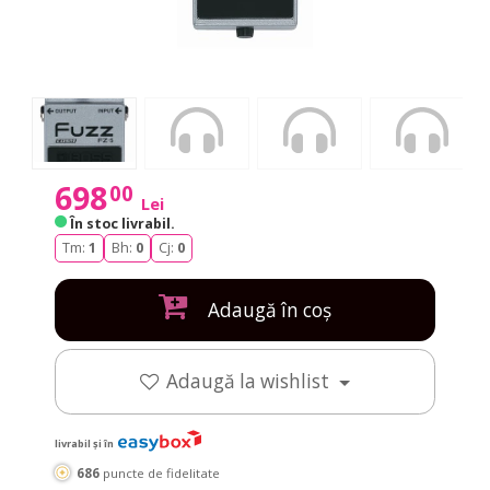
698
00
Lei
În stoc livrabil
.
Tm:
1
Bh:
0
Cj:
0
Adaugă în coș
Adaugă la wishlist
livrabil și în
686
puncte de fidelitate