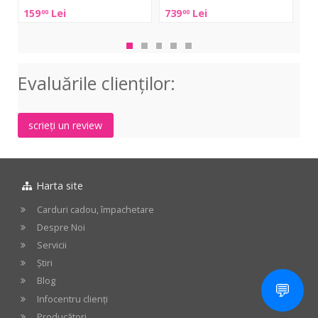
Godzilla
Mul
159
Lei
739
Lei
79
00
00
Distortion
To
Yuer
On
RF-
10
Series
Evaluările clienţilor:
Noise
Gate
scrieți un review
Harta site
Carduri cadou, împachetare
Despre Noi
Servicii
Știri
Blog
💬
Infocentru clienți
Producători