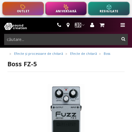
OUTLET
ANIVERSARĂ
RESIGILATE
🇷🇴
sound
instrumente
me
creation
muzicale,
cau
echipamente
pro-
Efecte și procesoare de chitară
Efecte de chitară
Boss
audio
Boss FZ-5