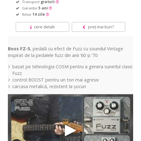
Transport
gratuit
Garanție
5 ani
Retur
14 zile
cere detalii
preț mai bun?
Boss FZ-5
,
pedală
cu efect de Fuzz cu soundul Vintage
inspirat de
la
pedalele fuzz
din
anii ’60
și
’70:
bazat pe tehnologia COSM pentru a
genera
sunetlul
clasic
Fuzz
control BOOST pentru un ton
mai
agresiv
carcasa
metalică
, rezistent
la șocuri