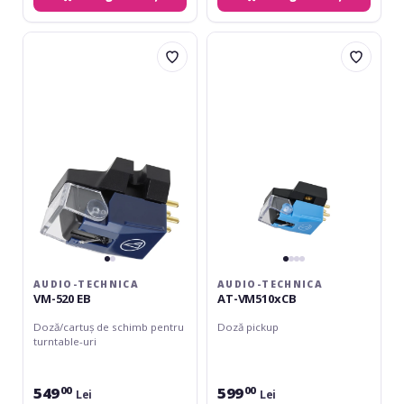
Audio-
Audio-
Technica
Technica
VM-
AT-
520
VM510xCB
EB
AUDIO-TECHNICA
AUDIO-TECHNICA
VM-520 EB
AT-VM510xCB
Doză/cartuș de schimb pentru
Doză pickup
turntable-uri
549
599
00
00
Lei
Lei