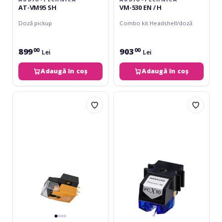
AT-VM95 SH
VM-530 EN / H
Doză pickup
Combo kit Headshell/doză
899
903
00
00
Lei
Lei
Adaugă în coș
Adaugă în coș
Audio-
Pioneer
Technica
DJ
AT-
PC-
VM530xEN
X10