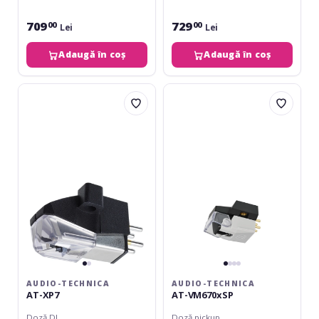
709
729
00
00
Lei
Lei
Adaugă în coș
Adaugă în coș
Audio-
Audio-
Technica
Technica
AT-
AT-
XP7
VM670xSP
AUDIO-TECHNICA
AUDIO-TECHNICA
AT-XP7
AT-VM670xSP
Doză DJ
Doză pickup