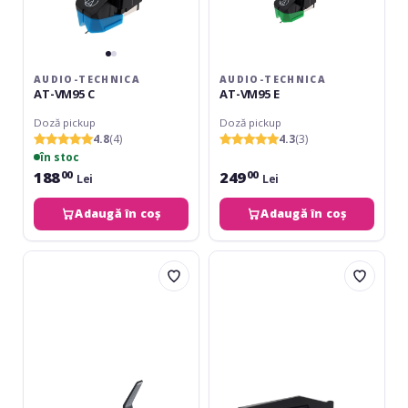
AUDIO-TECHNICA
AUDIO-TECHNICA
AT-VM95 C
AT-VM95 E
Doză pickup
Doză pickup
4.8
(4)
4.3
(3)
în stoc
188
249
00
00
Lei
Lei
Adaugă în coș
Adaugă în coș
Ortofon
Audio-
Concorde
Technica
Mix
AT81CP
Mk2