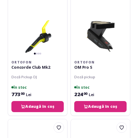
ORTOFON
ORTOFON
Concorde Club Mk2
OM Pro S
Doză Pickup DJ
Doză pickup
în stoc
în stoc
773
224
00
00
Lei
Lei
Adaugă în coș
Adaugă în coș
Ortofon
Ortofon
Concorde
Concorde
DJ
Club