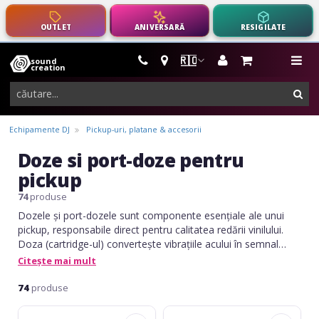
OUTLET
ANIVERSARĂ
RESIGILATE
🇷🇴
sound
instrumente
me
creation
muzicale,
cau
echipamente
pro-
Echipamente DJ
Pickup-uri, platane & accesorii
audio
Doze si port-doze pentru
pickup
74
produse
Dozele și port-dozele sunt componente esențiale ale unui
pickup, responsabile direct pentru calitatea redării vinilului.
Doza (cartridge-ul) convertește vibrațiile acului în semnal
audio, influențând detaliul, claritatea și răspunsul în frecvență
Citește mai mult
al sunetului. Port-doza (headshell-ul) este suportul detașabil
care fixează doza pe brațul pickup-ului, asigurând montaj
74
produse
sigur și poziționare precisă. Împreună, aceste componente
Audio-
Audio-
permit ajustarea fină a sistemului de redare, oferind