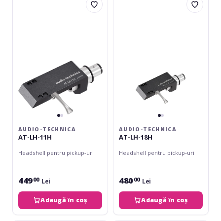
Technica
Technica
performanță optimă atât pentru audiție HiFi, cât și pentru
AT-
AT-
utilizare DJ.
LH-
LH-
11H
18H
AUDIO-TECHNICA
AUDIO-TECHNICA
AT-LH-11H
AT-LH-18H
Headshell pentru pickup-uri
Headshell pentru pickup-uri
449
480
00
00
Lei
Lei
Adaugă în coș
Adaugă în coș