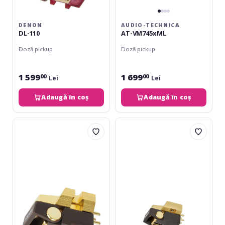
DENON
AUDIO-TECHNICA
DL-110
AT-VM745xML
Doză pickup
Doză pickup
1 599
1 699
00
00
Lei
Lei
Adaugă în coș
Adaugă în coș
Audio-
Audio-
Technica
Technica
VM-
AT-
750
VM750xSH
SH