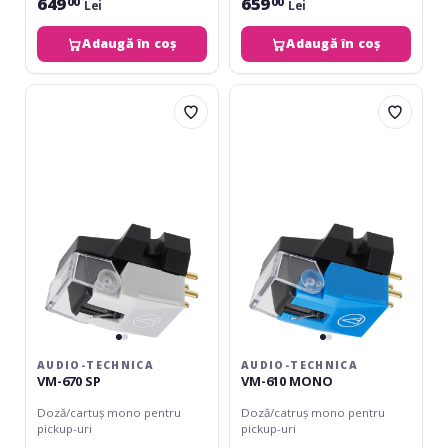
649
659
00
00
Lei
Lei
Adaugă în coș
Adaugă în coș
Audio-
Audio-
Technica
Technica
VM-
VM-
670
610
SP
MONO
AUDIO-TECHNICA
AUDIO-TECHNICA
VM-670 SP
VM-610 MONO
Doză/cartuș mono pentru
Doză/catruș mono pentru
pickup-uri
pickup-uri