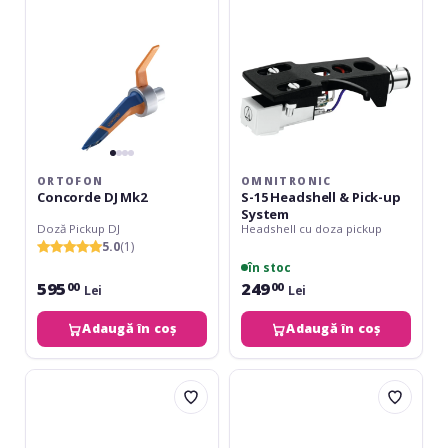
Pick-
up
System
ORTOFON
OMNITRONIC
Concorde DJ Mk2
S-15 Headshell & Pick-up
System
Doză Pickup DJ
Headshell cu doza pickup
5.0
(1)
în stoc
595
249
00
00
Lei
Lei
Adaugă în coș
Adaugă în coș
Ortofon
Ortofon
Concorde
OM
Club
Pro
Mk2
S