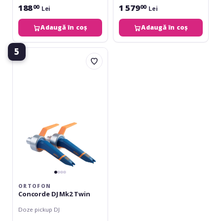
188
1 579
00
00
Lei
Lei
Adaugă în coș
Adaugă în coș
5
Ortofon
Concorde
DJ
Mk2
Twin
ORTOFON
Concorde DJ Mk2 Twin
Doze pickup DJ