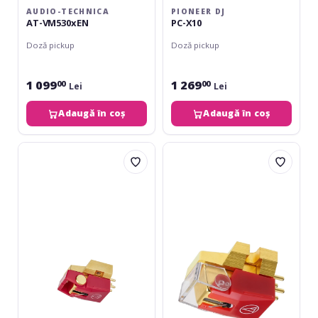
AUDIO-TECHNICA
PIONEER DJ
AT-VM530xEN
PC-X10
Doză pickup
Doză pickup
1 099
1 269
00
00
Lei
Lei
Adaugă în coș
Adaugă în coș
Audio-
Audio-
Technica
Technica
AT-
VM-
VM740xML
740
ML