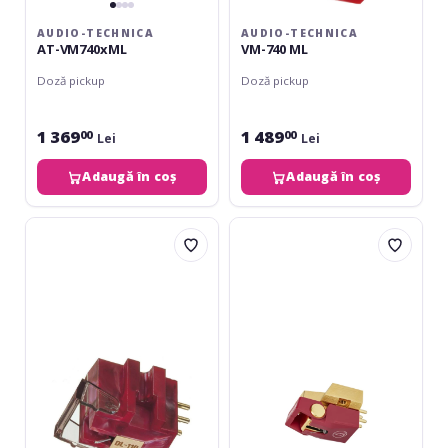
AUDIO-TECHNICA
AUDIO-TECHNICA
AT-VM740xML
VM-740 ML
Doză pickup
Doză pickup
1 369
1 489
00
00
Lei
Lei
Adaugă în coș
Adaugă în coș
Denon
Audio-
DL-
Technica
110
AT-
VM745xML