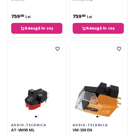
759
759
00
00
Lei
Lei
Adaugă în coș
Adaugă în coș
Audio-
Audio-
Technica
Technica
AT-
VM-
VM95
530
ML
EN
AUDIO-TECHNICA
AUDIO-TECHNICA
AT-VM95 ML
VM-530 EN