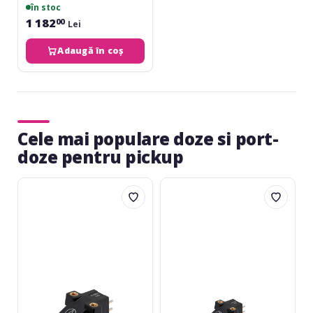
în stoc
1 182
00
Lei
Adaugă în coș
Cele mai populare doze si port-
doze pentru pickup
Audio-
Audio-
Technica
Technica
AT-
AT-
VM95
VM95
C
E