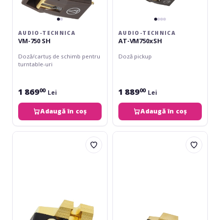
AUDIO-TECHNICA
AUDIO-TECHNICA
VM-750 SH
AT-VM750xSH
Doză/cartuș de schimb pentru
Doză pickup
turntable-uri
1 869
1 889
00
00
Lei
Lei
Adaugă în coș
Adaugă în coș
Audio-
Audio-
Technica
Technica
VM-
AT-
760
VM760xSL
SLC