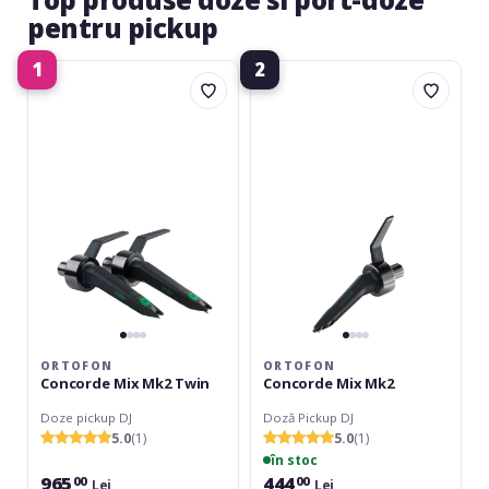
pentru pickup
1
2
Ortofon
Ortofon
Concorde
Concorde
Mix
Mix
Mk2
Mk2
Twin
ORTOFON
ORTOFON
Concorde Mix Mk2 Twin
Concorde Mix Mk2
Doze pickup DJ
Doză Pickup DJ
5.0
(1)
5.0
(1)
în stoc
965
444
00
00
Lei
Lei