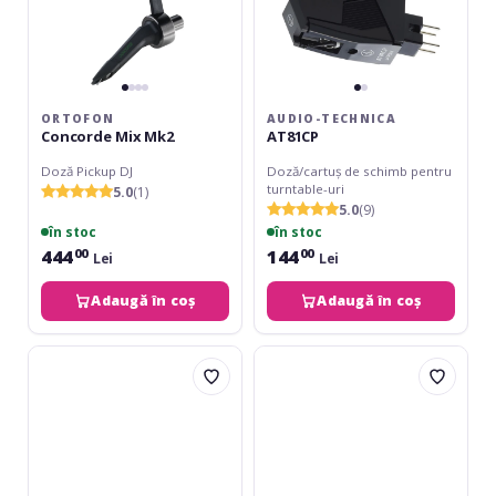
ORTOFON
AUDIO-TECHNICA
Concorde Mix Mk2
AT81CP
Doză Pickup DJ
Doză/cartuș de schimb pentru
turntable-uri
5.0
(1)
5.0
(9)
în stoc
în stoc
444
144
00
00
Lei
Lei
Adaugă în coș
Adaugă în coș
Audio-
Ortofon
Technica
Concorde
AT85EP
Mix
Mk2
Twin