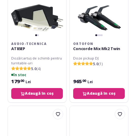
AUDIO-TECHNICA
ORTOFON
AT85EP
Concorde Mix Mk2 Twin
Doză/cartuș de schimb pentru
Doze pickup DJ
turntable-uri
5.0
(1)
5.0
(4)
în stoc
179
965
00
00
Lei
Lei
Adaugă în coș
Adaugă în coș
Ortofon
Omnitronic
Concorde
S-
DJ
15
Mk2
Headshell
&