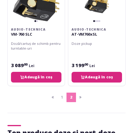
AUDIO-TECHNICA
AUDIO-TECHNICA
VM-760 SLC
AT-VM760xSL
Doză/cartuș de schimb pentru
Doze pickup
turntable-uri
3 089
3 199
00
00
Lei
Lei
Adaugă în coș
Adaugă în coș
1
2
pagina
(current)
pagina
anterioara
urmatoare
Top produse doze si port-doze