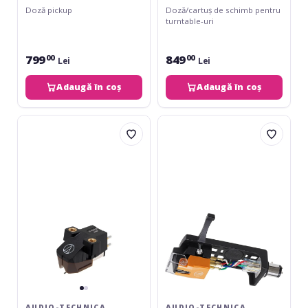
Doză pickup
Doză/cartuș de schimb pentru
turntable-uri
799
849
00
00
Lei
Lei
Adaugă în coș
Adaugă în coș
Audio-
Audio-
Technica
Technica
AT-
VM-
VM95
530
SH
EN
/
H
AUDIO-TECHNICA
AUDIO-TECHNICA