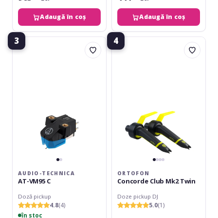
Adaugă în coș
Adaugă în coș
3
4
Audio-
Ortofon
Technica
Concorde
AT-
Club
VM95
Mk2
C
Twin
AUDIO-TECHNICA
ORTOFON
AT-VM95 C
Concorde Club Mk2 Twin
Doză pickup
Doze pickup DJ
4.8
(4)
5.0
(1)
în stoc