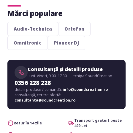
Mărci populare
Audio-Technica
Ortofon
Omnitronic
Pioneer DJ
Consultanță și detalii produse
Luni–Vineri, 9:00–17:30 — echipa SoundCreation
0356 228 228
detalii produse / comandă:
info@soundcreation.ro
consultanță, cerere ofertă:
consultanta@soundcreation.ro
Transport gratuit peste
Retur în 14 zile
499 Lei