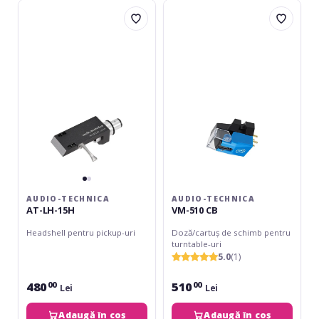
Audio-
Audio-
Technica
Technica
AT-
VM-
LH-
510
15H
CB
AUDIO-TECHNICA
AUDIO-TECHNICA
AT-LH-15H
VM-510 CB
Headshell pentru pickup-uri
Doză/cartuș de schimb pentru
turntable-uri
5.0
(1)
480
510
00
00
Lei
Lei
Adaugă în coș
Adaugă în coș