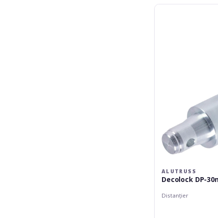
Alutruss
Decolock
DP-
30mm
ALUTRUSS
Decolock DP-3
Distanțier