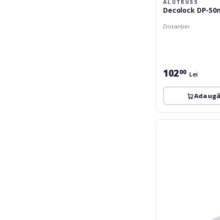
ALUTRUSS
Decolock DP-5
Distanțier
102
00
Lei
Adaugă
Alutruss
Decolock
DP-
70mm