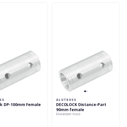
Alutruss
DECOLOCK
Distance-
Part
90mm
female
SS
ALUTRUSS
ck DP-100mm Female
DECOLOCK Distance-Part
90mm female
Distanțier truss