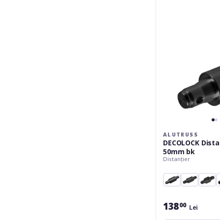
50mm
bk
ALUTRUSS
DECOLOCK Dista
50mm bk
Distanțier
138
00
Lei