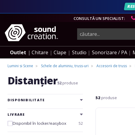
AN
RES
CONSULTĂ UN SPECIALIST:
instrumente
muzicale,
Outlet
Chitare
Clape
Studio
Sonorizare / PA
echipamente
Lumini si Scene
Schele de aluminiu, truss-uri
Accesorii de truss
Distanțier
pro-
52
produse
52
produse
audio
DISPONIBILITATE
Alutruss
LIVRARE
Decolock
DP-
Disponibil în locker/easybox
52
10mm