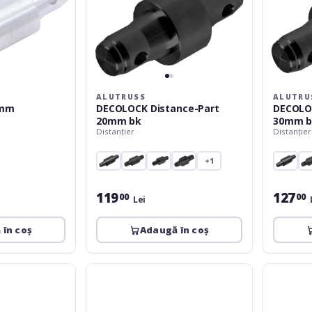
ALUTRUSS
ALUTRU
0mm
DECOLOCK Distance-Part
DECOLO
20mm bk
30mm b
Distanțier
Distanțier
+1
119
127
00
00
Lei
 în coș
Adaugă în coș
Alutruss
Alutruss
QUICK-
QUICK-
LOCK
LOCK
Distance-
GL33-