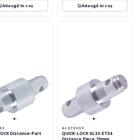
Adaugă în coș
Adaugă în coș
Alutruss
QUICK-
LOCK
GL33-
ET34
Distance
Piece
20mm
SS
ALUTRUSS
OCK Distance-Part
QUICK-LOCK GL33-ET34
Distance Piece 20mm