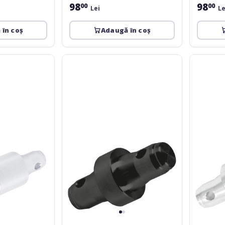
98
98
00
00
Lei
Le
 în coș
Adaugă în coș
Alutruss
Alutruss
DECOLOCK
DECOLOC
Distance-
Distance-
Part
Part
10mm
40mm
bk