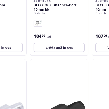
ALUTRUSS
ALUTRU
0mm
DECOLOCK Distance-Part
DECOLO
10mm bk
40mm
Distanțier
Distanțier
104
107
00
00
Lei
 în coș
Adaugă în coș
Alutruss
Alutruss
DECOLOCK
DECOLOC
Distance-
Distance-
Part
Part
20mm
30mm
bk
bk