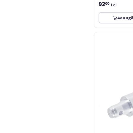
92
00
Lei
Adaugă
Alutruss
Decolock
DP-
50mm