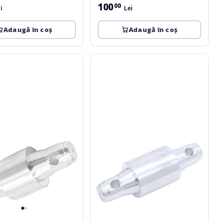
100
00
i
Lei
Adaugă în coș
Adaugă în coș
Alutruss
K
Decolock
DP-
60mm