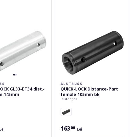
Part
female
105mm
m
bk
SS
ALUTRUSS
OCK GL33-ET34 dist.-
QUICK-LOCK Distance-Part
em.145mm
female 105mm bk
Distanțier
163
00
Lei
Lei