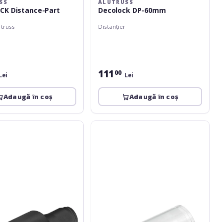
SS
ALUTRUSS
CK Distance-Part
Decolock DP-60mm
 truss
Distanțier
111
00
Lei
Lei
Adaugă în coș
Adaugă în coș
Alutruss
K
QUICK-
LOCK
GL33-
ET34
Dist.-
Part
fem.105mm