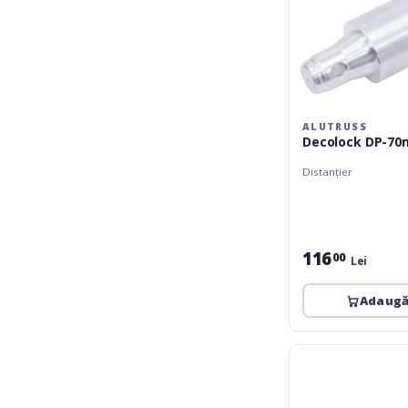
ALUTRUSS
Decolock DP-7
Distanțier
116
00
Lei
Adaugă
Alutruss
DECOLOCK
Distance-
Part