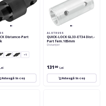
SS
ALUTRUSS
CK Distance-Part
QUICK-LOCK GL33-ET34 Dist.-
k
Part fem.105mm
Distanțier
+1
131
00
Lei
Lei
Adaugă în coș
Adaugă în coș
Alutruss
QUICK-
LOCK
Distance-