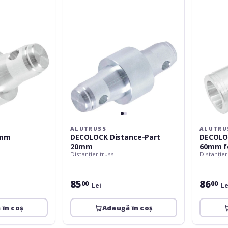
female
ALUTRUSS
ALUTRU
0mm
DECOLOCK Distance-Part
DECOLO
20mm
60mm f
Distanțier truss
Distanțier
85
86
00
00
Lei
Le
 în coș
Adaugă în coș