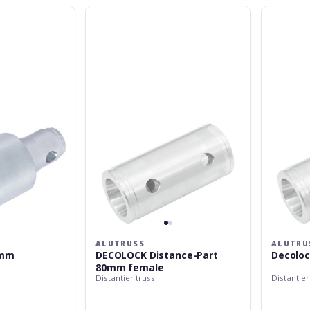
Alutruss
Alutruss
DECOLOCK
Decolock
Distance-
DP-
Part
100mm
80mm
Female
female
ALUTRUSS
ALUTRU
0mm
DECOLOCK Distance-Part
Decolo
80mm female
Distanțier truss
Distanțier