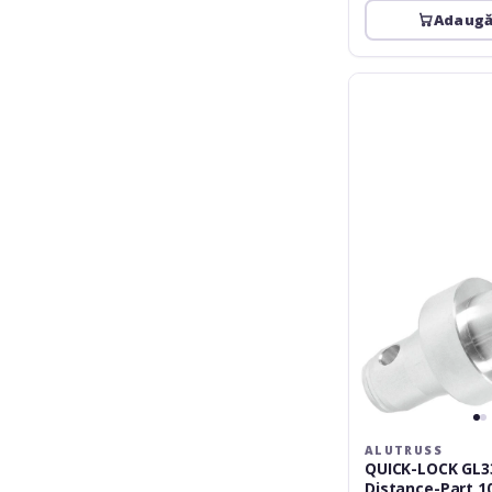
Adaugă
Alutruss
QUICK-
LOCK
GL33-
ET34
Distance-
Part
10mm
ALUTRUSS
QUICK-LOCK GL3
Distance-Part 