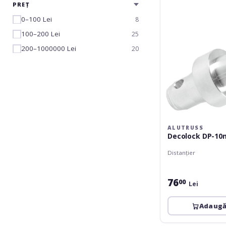
PREȚ
0–100 Lei
8
100–200 Lei
25
200–1000000 Lei
20
ALUTRUSS
Decolock DP-1
Distanțier
76
00
Lei
Adaugă