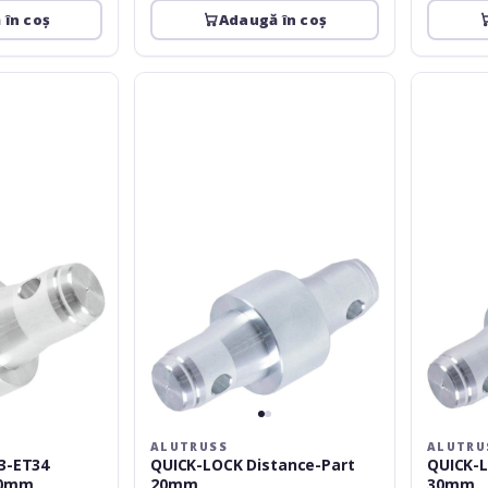
 în coș
Adaugă în coș
Alutruss
Alutruss
QUICK-
QUICK-
LOCK
LOCK
Distance-
Distance-
Part
Part
20mm
30mm
ALUTRUSS
ALUTRU
3-ET34
QUICK-LOCK Distance-Part
QUICK-L
10mm
20mm
30mm