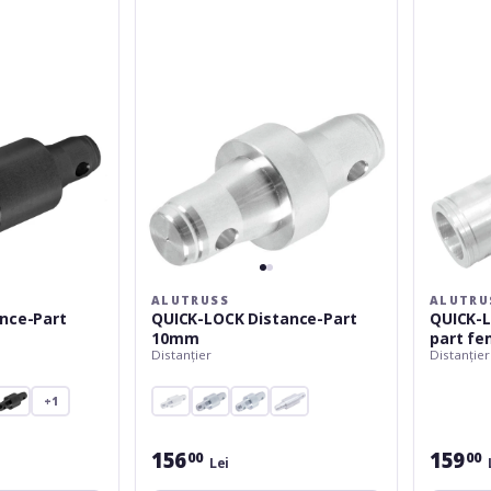
Part
ET34
10mm
dist.-
part
fem.145m
ALUTRUSS
ALUTRU
nce-Part
QUICK-LOCK Distance-Part
QUICK-L
10mm
part f
Distanțier
Distanțier
+1
156
159
00
00
Lei