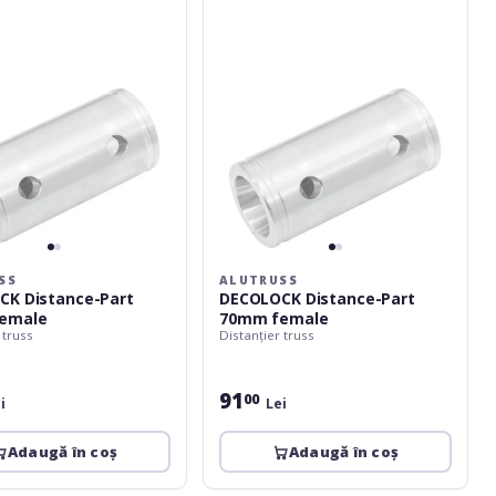
female
SS
ALUTRUSS
CK Distance-Part
DECOLOCK Distance-Part
emale
70mm female
 truss
Distanțier truss
91
00
i
Lei
Adaugă în coș
Adaugă în coș