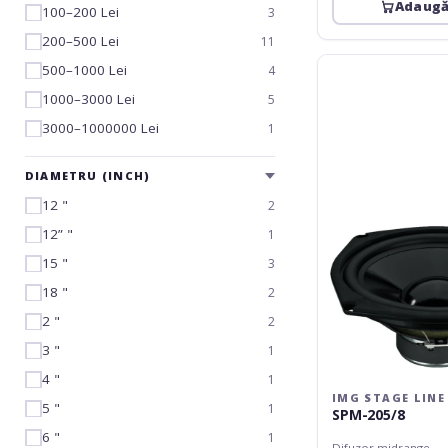
Adaugă
100–200 Lei
3
200–500 Lei
11
img
500–1000 Lei
4
Stage
1000–3000 Lei
5
Line
SPM-
3000–1000000 Lei
1
205/8
DIAMETRU (INCH)
12 "
2
12” "
1
15 "
3
18 "
2
2 "
2
3 "
1
4 "
1
IMG STAGE LINE
5 "
1
SPM-205/8
6 "
1
Difuzor midrange