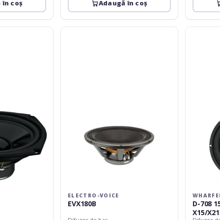
 în coș
Adaugă în coș
Electro-
Wharfedal
Voice
Pro
EVX180B
D-
708
15''
Woofer
Delta
X15/X215
ELECTRO-VOICE
WHARFE
EVX180B
D-708 1
X15/X21
Difuzor de bas
Difuzor d