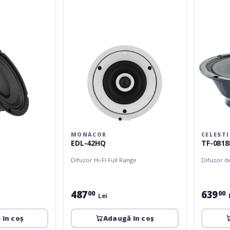
MONACOR
CELEST
EDL-42HQ
TF-081
Difuzor Hi-Fi Full Range
Difuzor d
487
639
00
00
Lei
 în coș
Adaugă în coș