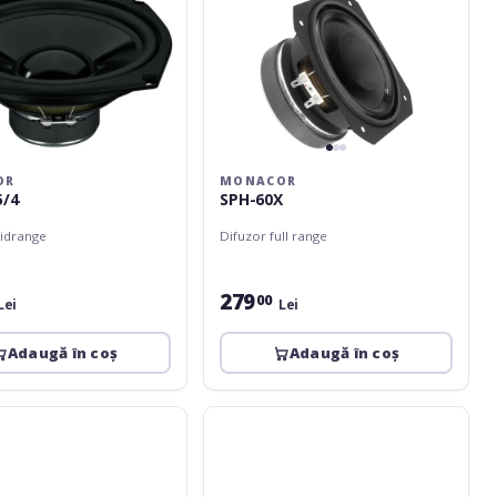
OR
MONACOR
5/4
SPH-60X
idrange
Difuzor full range
279
00
Lei
Lei
Adaugă în coș
Adaugă în coș
Monacor
SPH-
165KEP