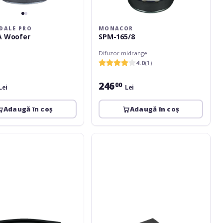
DALE PRO
MONACOR
A Woofer
SPM-165/8
Difuzor midrange
4.0
(1)
246
00
Lei
Lei
Adaugă în coș
Adaugă în coș
Monacor
SPH-
60X