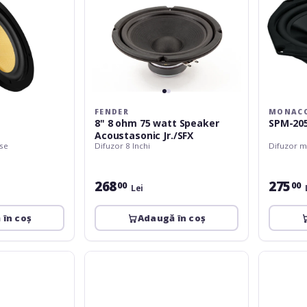
FENDER
MONAC
8" 8 ohm 75 watt Speaker
SPM-20
Acoustasonic Jr./SFX
ase
Difuzor 8 Inchi
Difuzor m
268
275
00
00
Lei
 în coș
Adaugă în coș
Monacor
Celestion
EDL-
TF-
42HQ
0818MR