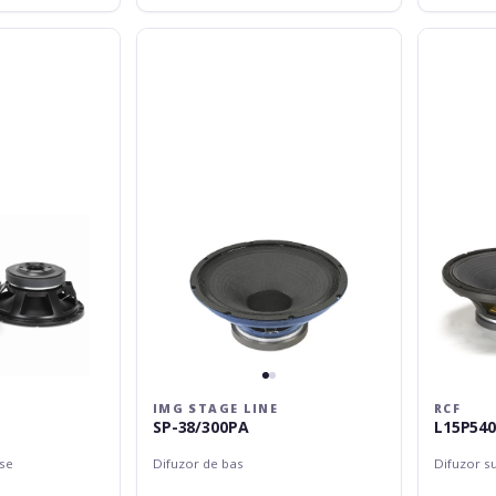
img
RCF
Stage
L15P540
Line
SP-
38/300PA
IMG STAGE LINE
RCF
SP-38/300PA
L15P54
ase
Difuzor de bas
Difuzor s