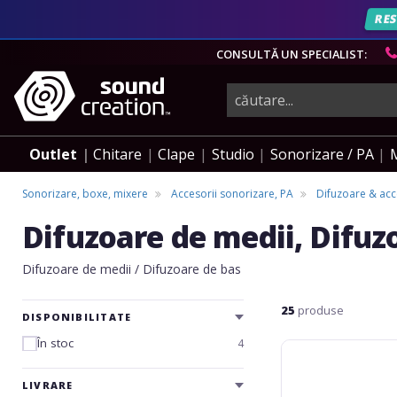
AN
CONSULTĂ UN SPECIALIST:
instrumente
muzicale,
Outlet
Chitare
Clape
Studio
Sonorizare / PA
echipamente
Sonorizare, boxe, mixere
Accesorii sonorizare, PA
Difuzoare & acc
Difuzoare de medii, Difuz
pro-
Difuzoare de medii / Difuzoare de bas
audio
25
produse
DISPONIBILITATE
În stoc
4
Yamaha
YE740A00
LF
LIVRARE