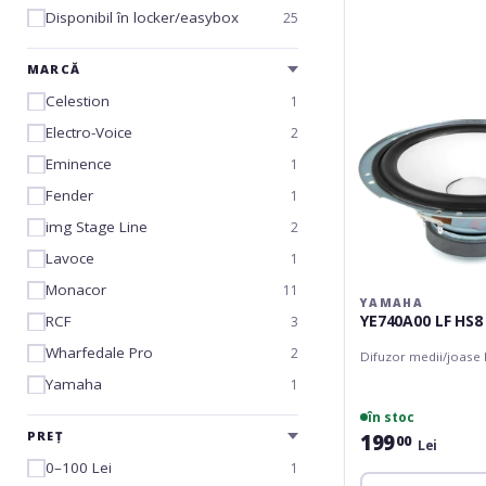
HS8
Disponibil în locker/easybox
25
MARCĂ
Celestion
1
Electro-Voice
2
Eminence
1
Fender
1
img Stage Line
2
Lavoce
1
Monacor
11
YAMAHA
YE740A00 LF HS8
RCF
3
Wharfedale Pro
2
Difuzor medii/joase
Yamaha
1
în stoc
PREȚ
199
00
Lei
0–100 Lei
1