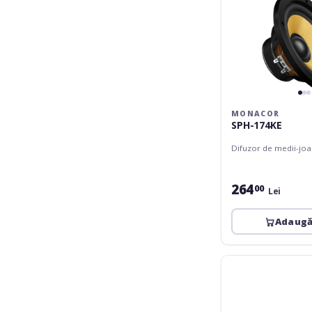
MONACOR
SPH-174KE
Difuzor de medii-jo
264
00
Lei
Adaugă
Monacor
SP-
6/100PA