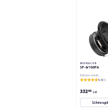
MONACOR
SP-6/100PA
Difuzor medii
5.0
(1)
332
00
Lei
Adaugă