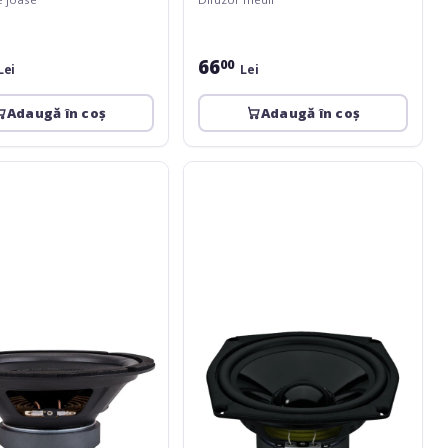
66
00
Lei
Lei
Adaugă în coș
Adaugă în coș
e
Monacor
SPM-
165/8