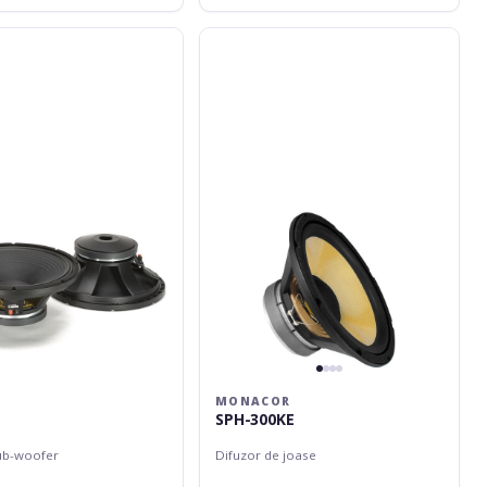
Monacor
SPH-
300KE
MONACOR
0
SPH-300KE
ub-woofer
Difuzor de joase