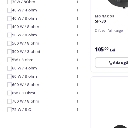
30W / 8Ohm
1
40 W / 4 ohm
1
MONACOR
40 W / 8 ohm
1
SP-30
400 W / 8 ohm
1
Difuzor full-range
50 W / 8 ohm
1
500 W / 8 ohm
1
105
00
Lei
500 W / 8 ohmi
1
5W / 8 ohm
1
Adaugă
60 W / 4 ohm
1
60 W / 8 ohm
1
Monacor
600 W / 8 ohm
SPH-
1
174KE
6W / 8 Ohmi
1
700 W / 8 ohm
1
75 W / 8 Ω
1