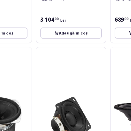
3 104
689
00
00
Lei
 în coș
Adaugă în coș
Monacor
Wharfedal
SP-
Pro
6/8SQ
Titan
8A
Woofer