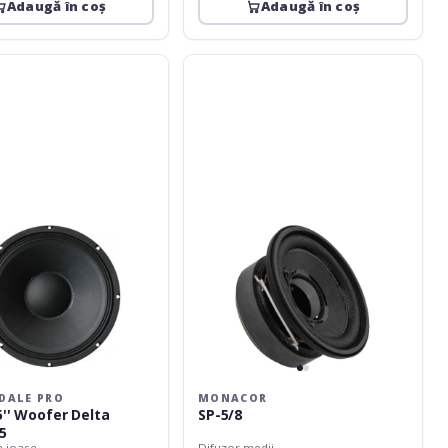
Adaugă în coș
Adaugă în coș
e
Monacor
SP-
5/8
DALE PRO
MONACOR
5'' Woofer Delta
SP-5/8
5
e joase
Difuzor medii