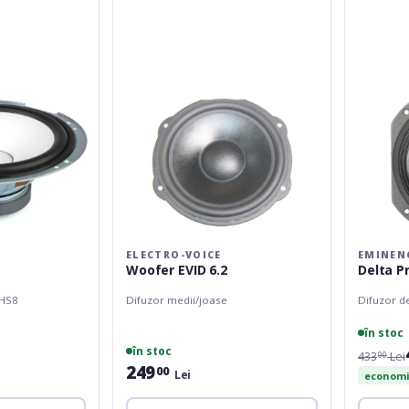
EVID
8B
6.2
ELECTRO-VOICE
EMINEN
Woofer EVID 6.2
Delta P
 HS8
Difuzor medii/joase
Difuzor d
în stoc
în stoc
433
Lei
00
249
00
Lei
economis