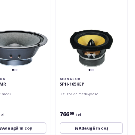
ION
MONACOR
8MR
SPH-165KEP
e medii
Difuzor de medii-joase
766
00
Lei
Lei
Adaugă în coș
Adaugă în coș