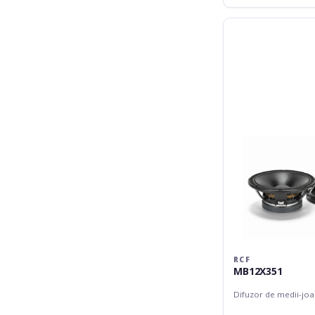
RCF
MB12X351
RCF
MB12X351
Difuzor de medii-jo