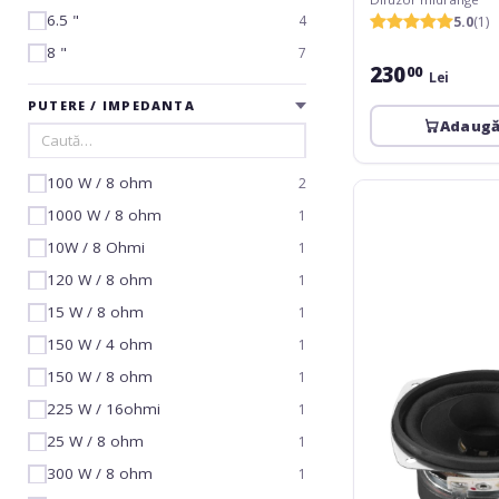
6.5 "
4
5.0
(1)
8 "
7
230
00
Lei
PUTERE / IMPEDANTA
Adaugă
100 W / 8 ohm
2
Monacor
SP-
1000 W / 8 ohm
1
30
10W / 8 Ohmi
1
120 W / 8 ohm
1
15 W / 8 ohm
1
150 W / 4 ohm
1
150 W / 8 ohm
1
225 W / 16ohmi
1
25 W / 8 ohm
1
300 W / 8 ohm
1