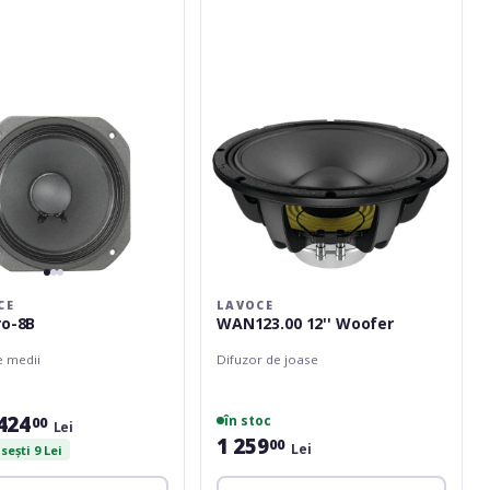
Woofer
CE
LAVOCE
ro-8B
WAN123.00 12'' Woofer
e medii
Difuzor de joase
424
în stoc
00
Lei
1 259
00
Lei
ești 9 Lei