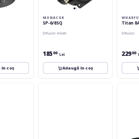
MONACOR
WHARFE
SP-6/8SQ
Titan 8
Difuzor medii
Difuzor
185
229
00
00
Lei
 în coș
Adaugă în coș
Fender
Monacor
8"
SPM-
8
205/4
ohm
75
watt
Speaker
Acoustasonic
Jr./SFX