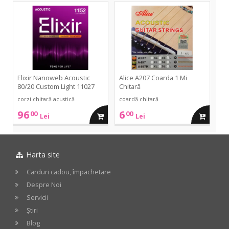
in
in
Nanoweb
A207
Acoustic
Coarda
80/20
1
cos
cos
Custom
Mi
Light
Chitară
11027
Elixir Nanoweb Acoustic
Alice A207 Coarda 1 Mi
80/20 Custom Light 11027
Chitară
corzi chitară acustică
coardă chitară
96
6
00
00
adauga
adauga
Lei
Lei
in
in
Harta site
cos
cos
Carduri cadou, împachetare
Despre Noi
Servicii
Știri
Blog