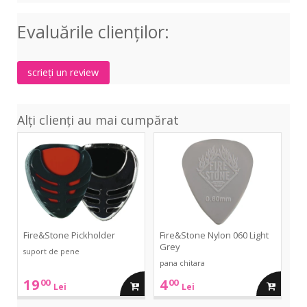
Str
-
S13
Evaluările clienţilor:
burgundy
Bla
scrieți un review
Alți clienți au mai cumpărat
Pickholder
Nylon
060
Light
Grey
Fire&Stone Pickholder
Fire&Stone Nylon 060 Light
Grey
suport de pene
pana chitara
19
4
00
00
adauga
adauga
Lei
Lei