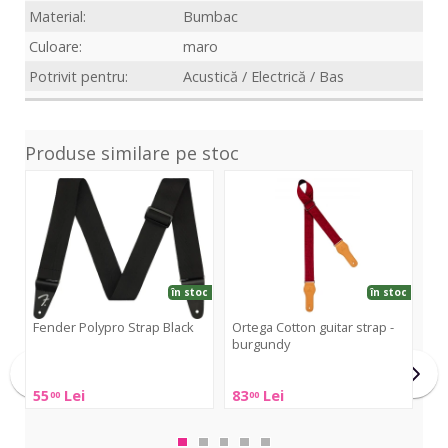
Material:
Bumbac
Culoare:
maro
Potrivit pentru:
Acustică / Electrică / Bas
Produse similare pe stoc
Polypro
Cotton
Wo
Strap
guitar
Str
Black
strap
S13
-
Bla
burgundy
în stoc
în stoc
Fender Polypro Strap Black
Ortega Cotton guitar strap -
burgundy
TG
Fender
Bl
Ortega
Polypro
55
Lei
83
Lei
38
00
00
Cotton
Strap
TGI
guitar
Black
Wo
strap