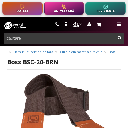
OUTLET
ANIVERSARĂ
RESIGILATE
🇷🇴
sound
instrumente
me
creation
muzicale,
cau
echipamente
pro-
Hamuri, curele de chitară
Curele din materiale textile
Boss
audio
Boss BSC-20-BRN