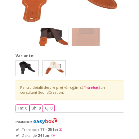
Variante:
BSC-
BSC-
BSC-
BSC-
20-
20-
20-
20-
BLK
NAT
BLK
NAT
Pentru detalii despre preț vă rugăm să
întrebați
un
consultant SoundCreation.
Tm:
0
Bh:
0
Cj:
0
livrabil și în
Transport
17 - 25 lei
Garanție
24 luni