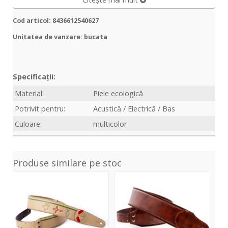
Cod articol: 8436612540627
Unitatea de vanzare: bucata
Specificații:
Material:
Piele ecologică
Potrivit pentru:
Acustică / Electrică / Bas
Culoare:
multicolor
Produse similare pe stoc
Miracle
Charm-
Pri
Beige
80
Rai
Brown