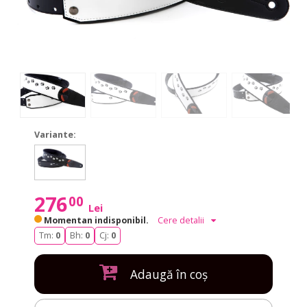
Variante:
Cat
Cat
Black
Black
276
00
Lei
Momentan indisponibil.
Cere detalii
Tm:
0
Bh:
0
Cj:
0
Adaugă în coș