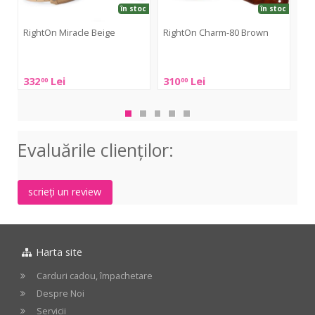
în stoc
în stoc
RightOn Miracle Beige
RightOn Charm-80 Brown
Ri
RightOn
RightOn
Rig
Miracle
Charm-
Pri
332
Lei
310
Lei
33
00
00
Beige
80
Rai
Brown
Evaluările clienţilor:
scrieți un review
Harta site
Carduri cadou, împachetare
Despre Noi
Servicii