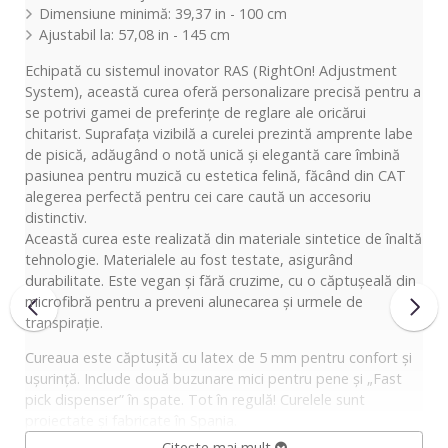
Dimensiune minimă: 39,37 in - 100 cm
Ajustabil la: 57,08 in - 145 cm
Echipată cu sistemul inovator RAS (RightOn! Adjustment
System), această curea oferă personalizare precisă pentru a
se potrivi gamei de preferințe de reglare ale oricărui
chitarist. Suprafața vizibilă a curelei prezintă amprente labe
de pisică, adăugând o notă unică și elegantă care îmbină
pasiunea pentru muzică cu estetica felină, făcând din CAT
alegerea perfectă pentru cei care caută un accesoriu
distinctiv.
Această curea este realizată din materiale sintetice de înaltă
tehnologie. Materialele au fost testate, asigurând
durabilitate. Este vegan și fără cruzime, cu o căptușeală din
microfibră pentru a preveni alunecarea și urmele de
transpirație.
Cureaua este căptușită cu latex de 5 mm pentru confort și
ușurință. Include două buzunare mici pentru pene și „Fast
pick dispenser” în spate. Tot în regulă! Curelele sunt
proiectate și fabricate în Spania.
Citește mai mult