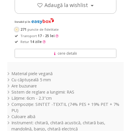
Adaugă la wishlist
livrabil și în
271
puncte de fidelitate
Transport
17 - 25 lei
Retur
14 zile
cere detalii
Material piele vegană
Cu căptușeală 5 mm
Are buzunare
Sistem de reglare a lungimii: RAS
Lățime: 6cm - 2.3''cm
Compoziție: SINTET -TEXTIL (74% PES + 19% PET + 7%
PU)
Culoare albă
Instrument: chitară, chitară acustică, chitară bas,
mandolină, banjo, chitară electrică