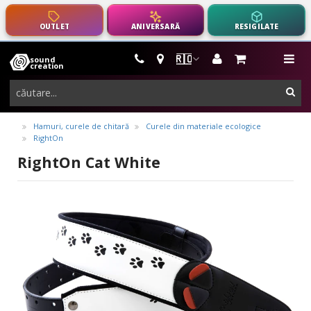
OUTLET
ANIVERSARĂ
RESIGILATE
🇷🇴
sound
instrumente
me
creation
muzicale,
cau
echipamente
pro-
Hamuri, curele de chitară
Curele din materiale ecologice
RightOn
audio
RightOn Cat White