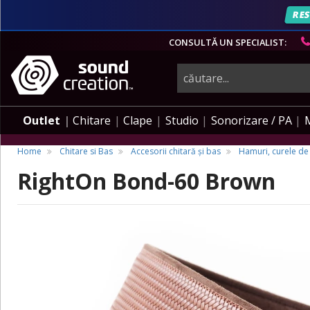
RES
CONSULTĂ UN SPECIALIST:
instrumente
muzicale,
Outlet
Chitare
Clape
Studio
Sonorizare / PA
echipamente
Home
Chitare si Bas
Accesorii chitară și bas
Hamuri, curele de 
RightOn Bond-60 Brown
pro-
audio