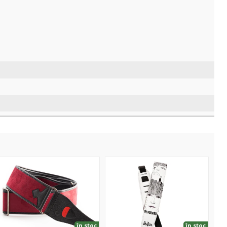
ivine
Beatles
ed
Guitar
Strap
Revolver
în stoc
în stoc