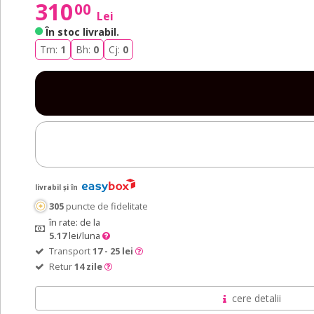
310
00
Lei
În stoc livrabil
.
Tm:
1
Bh:
0
Cj:
0
livrabil și în
305
puncte de fidelitate
în rate: de la
5.17
lei/luna
Transport
17 - 25 lei
Retur
14 zile
cere detalii