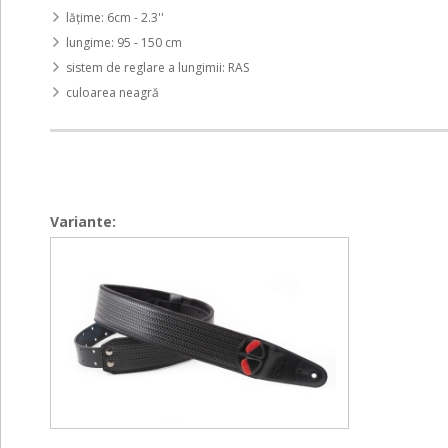
lățime: 6cm - 2.3''
lungime: 95 - 150 cm
sistem de reglare a lungimii: RAS
culoarea neagră
Variante:
Bond-
Bond-
60
60
Black
Black