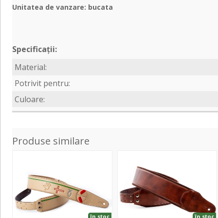
Unitatea de vanzare: bucata
Specificații:
Material:
Potrivit pentru:
Culoare:
Produse similare
Miracle
Charm-
Beige
80
Brown
în stoc
în stoc