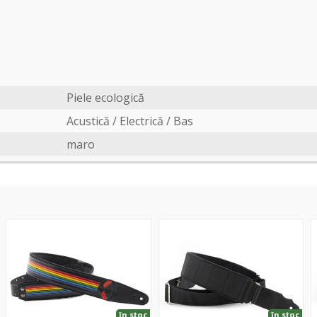
Piele ecologică
Acustică / Electrică / Bas
maro
Prisma
Elastic
D
Rainbow
Black
R
în stoc
în stoc