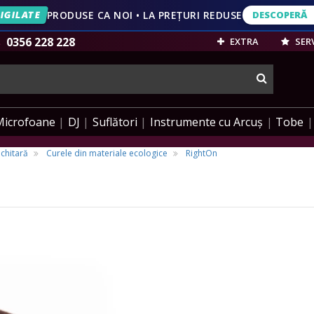
IGILATE
PRODUSE CA NOI • LA PREȚURI REDUSE
DESCOPERĂ
DESCOPERĂ
VEZI OFERT
0356 228 228
EXTRA
SERV
cauta
Microfoane
DJ
Suflători
Instrumente cu Arcuș
Tobe
chitară
Curele din materiale ecologice
RightOn