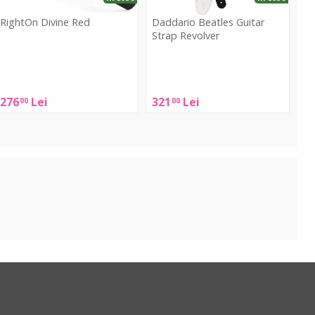
RightOn Divine Red
Daddario Beatles Guitar
Strap Revolver
RightOn
Daddario
ivine
Beatles
Red
Guitar
276
Lei
321
Lei
00
00
Strap
Revolver