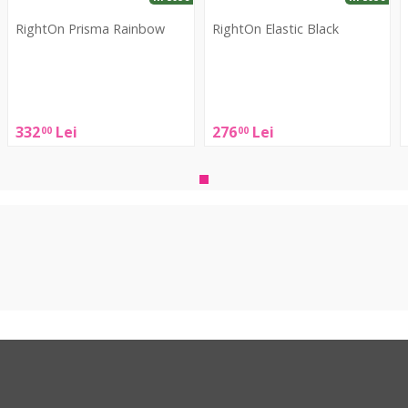
RightOn Prisma Rainbow
RightOn Elastic Black
RightOn
RightOn
Prisma
Elastic
D
Rainbow
Black
332
Lei
276
Lei
00
00