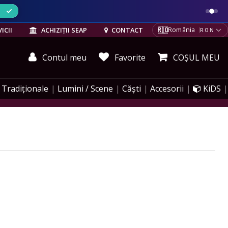
ELE
🇷🇴
ICII
ACHIZIȚII SEAP
CONTACT
România
RON
Contul meu
Favorite
COȘUL MEU
Tradiționale
Lumini / Scene
Căști
Accesorii
KiDS