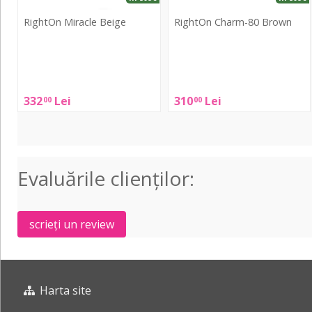
RightOn Miracle Beige
RightOn Charm-80 Brown
RightOn
RightOn
Miracle
Charm-
Beige
80
332
Lei
310
Lei
00
00
Brown
Evaluările clienţilor:
scrieți un review
Harta site