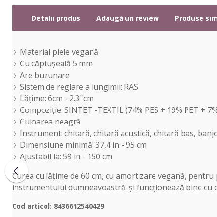
Detalii produs
Adaugă un review
Produse sim
Material piele vegană
Cu căptușeală 5 mm
Are buzunare
Sistem de reglare a lungimii: RAS
Lățime: 6cm - 2.3''cm
Compoziție: SINTET -TEXTIL (74% PES + 19% PET + 7
Culoarea neagră
Instrument: chitară, chitară acustică, chitară bas, banjo
Dimensiune minimă: 37,4 in - 95 cm
Ajustabil la: 59 in - 150 cm
Curea cu lățime de 60 cm, cu amortizare vegană, pentru per
instrumentului dumneavoastră. și funcționează bine cu chi
Cod articol: 8436612540429