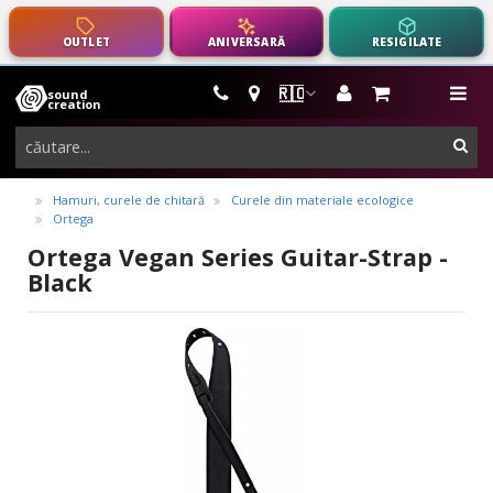
OUTLET
ANIVERSARĂ
RESIGILATE
🇷🇴
sound
instrumente
me
creation
muzicale,
cau
echipamente
pro-
Hamuri, curele de chitară
Curele din materiale ecologice
Ortega
audio
Ortega Vegan Series Guitar-Strap -
Black