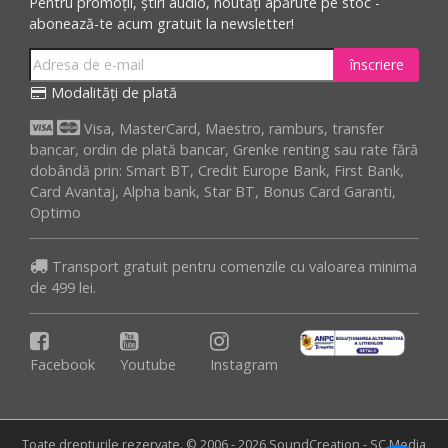
Pentru promoții, știri audio, noutăți apărute pe stoc -
abonează-te acum gratuit la newsletter!
înscriere
Modalități de plată
Visa, MasterCard, Maestro, ramburs, transfer
bancar, ordin de plată bancar, Grenke renting sau rate fără
dobândă prin: Smart BT, Credit Europe Bank, First Bank,
Card Avantaj, Alpha bank, Star BT, Bonus Card Garanti,
Optimo
Transport gratuit pentru comenzile cu valoarea minima
de 499 lei.
Facebook
Youtube
Instagram
Toate drepturile rezervate. © 2006 - 2026 SoundCreation - SC Media