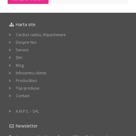
Harta site
Carduri cadou, împachetare
Despre Noi
Servicii
Știri
Blog
Infocentru clienți
Producători
Top produse
Contact
A.N.P.C. - SAL
Newsletter