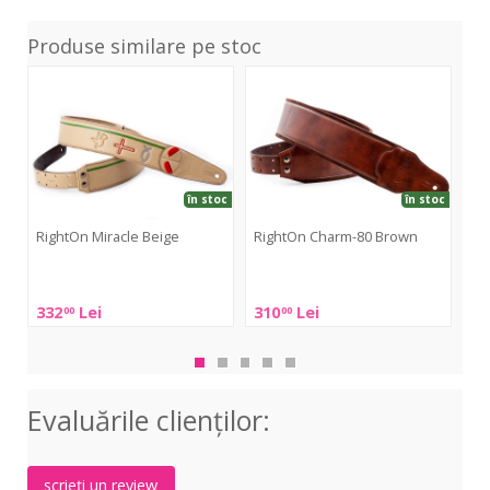
Produse similare pe stoc
Miracle
Charm-
Pri
Beige
80
Rai
Brown
în stoc
în stoc
RightOn Miracle Beige
RightOn Charm-80 Brown
Ri
RightOn
RightOn
Rig
Miracle
Charm-
Pri
332
Lei
310
Lei
33
00
00
Beige
80
Rai
Brown
Evaluările clienţilor:
scrieți un review