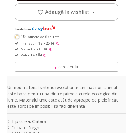
Adaugă la wishlist
livrabil și în
151
puncte de fidelitate
Transport
17 - 25 lei
Garanție
24 luni
Retur
14 zile
cere detalii
Un nou material sintetic revoluționar laminat non-animal
este baza pentru una dintre primele curele ecologice din
lume. Materialul unic este atât de aproape de piele încât
este aproape imposibil să faci diferența.
Tip curea: Chitară
Culoare: Negru