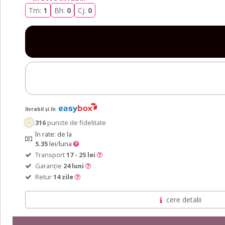
Tm:
1
Bh:
0
Cj:
0
livrabil și în
316
puncte de fidelitate
în rate: de la
5.35
lei/luna
Transport
17 - 25 lei
Garanție
24 luni
Retur
14 zile
cere detalii