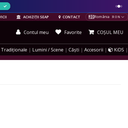
ELE
🇷🇴
ICII
ACHIZIȚII SEAP
CONTACT
România
RON
Contul meu
Favorite
COȘUL MEU
Tradiționale
Lumini / Scene
Căști
Accesorii
KiDS