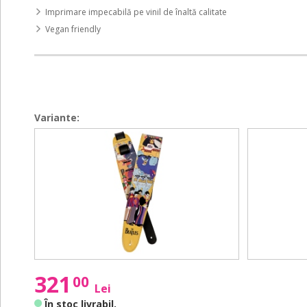
Imprimare impecabilă pe vinil de înaltă calitate
Vegan friendly
Variante:
Beatles
Beatles
Beatles
Beatles
Guitar
Guitar
Guitar
Guitar
Strap
Strap
Strap
Strap
Yellow
Meet
Yellow
Meet
Submarine
The
Submarine
The
Beatles
Beatles
321
00
Lei
În stoc livrabil
.