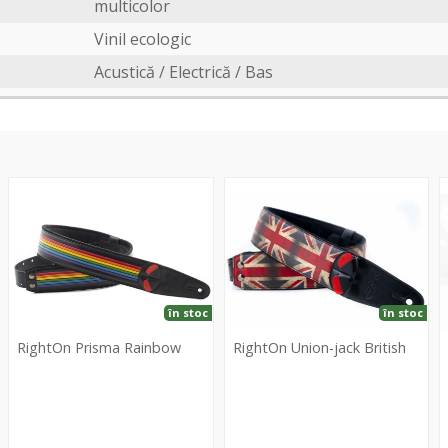
multicolor
Vinil ecologic
Acustică / Electrică / Bas
Prisma
Union-
A
Rainbow
jack
B
British
în stoc
în stoc
RightOn Prisma Rainbow
RightOn Union-jack British
RightOn
RightOn
Prisma
Union-
A
Rainbow
jack
B