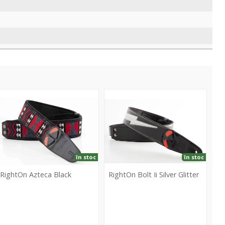
zteca
Bolt
lack
Ii
Silver
Glitter
în stoc
în stoc
RightOn Azteca Black
RightOn Bolt Ii Silver Glitter
RightOn
RightOn
zteca
Bolt
lack
Ii