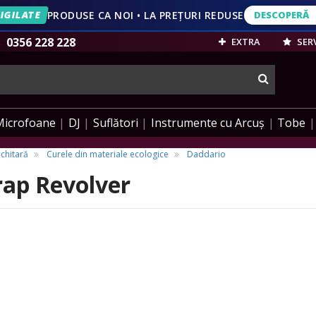
IGILATE
PRODUSE CA NOI • LA PREȚURI REDUSE
DESCOPERĂ
DESCOPERĂ
VEZI OFERT
0356 228 228
EXTRA
SERV
cauta
Microfoane
DJ
Suflători
Instrumente cu Arcuș
Tobe
chitară
Curele din materiale ecologice
Daddario
rap Revolver