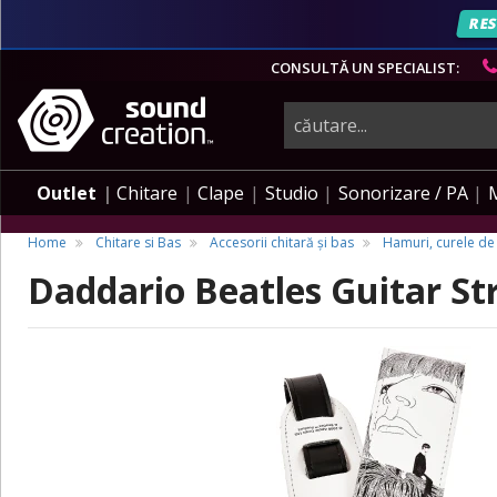
RES
CONSULTĂ UN SPECIALIST:
instrumente
muzicale,
Outlet
Chitare
Clape
Studio
Sonorizare / PA
echipamente
Home
Chitare si Bas
Accesorii chitară și bas
Hamuri, curele de 
Daddario Beatles Guitar St
pro-
audio