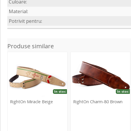
Culoare:
Material:
Potrivit pentru:
Produse similare
Miracle
Charm-
Beige
80
Brown
în stoc
în stoc
RightOn Miracle Beige
RightOn Charm-80 Brown
RightOn
RightOn
Miracle
Charm-
Beige
80