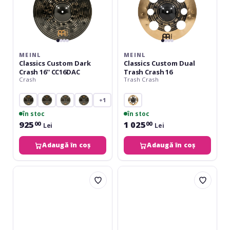
MEINL
MEINL
Classics Custom Dark
Classics Custom Dual
Crash 16'' CC16DAC
Trash Crash 16
Crash
Trash Crash
+1
în stoc
în stoc
925
1 025
00
00
Lei
Lei
Adaugă în coș
Adaugă în coș
Istanbul
Turkish
Mehmet
Classic
X-
Crash
Ray
Medium
Random
16
17''