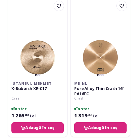
Istanbul
Meinl
Mehmet
Pure
X-
Alloy
Rubbish
Thin
XR-
Crash
C17
16''
PA16TC
ISTANBUL MEHMET
MEINL
X-Rubbish XR-C17
Pure Alloy Thin Crash 16''
PA16TC
Crash
Crash
în stoc
în stoc
1 265
1 319
00
00
Lei
Lei
Adaugă în coș
Adaugă în coș