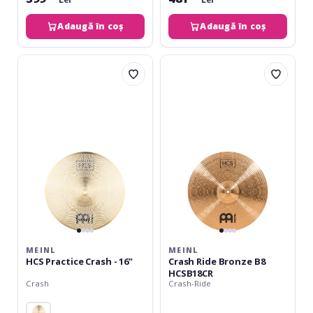
Adaugă în coș
Adaugă în coș
Meinl
Meinl
HCS
Crash
Practice
Ride
Crash
Bronze
-
B8
16"
HCSB18CR
MEINL
MEINL
HCS Practice Crash - 16"
Crash Ride Bronze B8
HCSB18CR
Crash
Crash-Ride