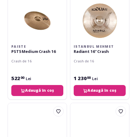
PAISTE
ISTANBUL MEHMET
PST5 Medium Crash 16
Radiant 16'' Crash
Crash de 16
Crash de 16
522
1 230
00
00
Lei
Lei
Adaugă în coș
Adaugă în coș
Istanbul
Stagg
Mehmet
Genghis
SlamFunk
Crash
16''
GENG-
Crash
CM16D