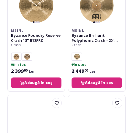
MEINL
MEINL
Byzance Foundry Reserve
Byzance Brilliant
Crash 18'' B18FRC
Polyphonic Crash - 20''
Crash
Crash
LIMITED EDITION
în stoc
în stoc
2 399
2 449
00
00
Lei
Lei
Adaugă în coș
Adaugă în coș
Paiste
Istanbul
PST5
Mehmet
Medium
Radiant
Crash
16''
16
Crash