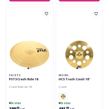
Paiste
Meinl
PST3
HCS
Crash
Trash
Ride
Crash
18
18''
PAISTE
MEINL
PST3 Crash Ride 18
HCS Trash Crash 18''
Crash Ride de 18
Crash
în stoc
în stoc
399
481
00
00
Lei
Lei