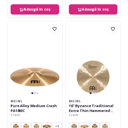
Adaugă în coș
Adaugă în coș
Meinl
Meinl
Pure
16"
Alloy
Byzance
Medium
Traditional
Crash
Extra
PA18MC
Thin
Hammered
Crash
MEINL
MEINL
Pure Alloy Medium Crash
16" Byzance Traditional
PA18MC
Extra Thin Hammered
Crash
Crash
Crash
+1