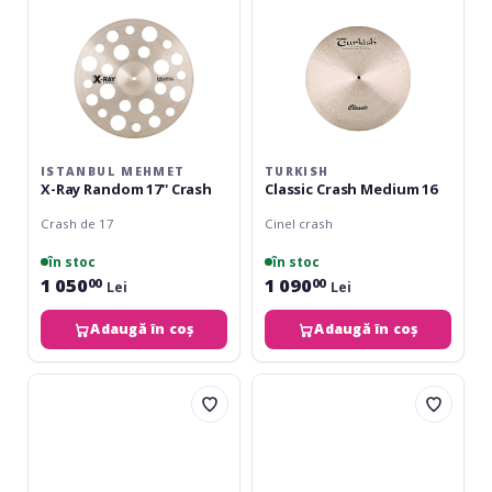
Crash
ISTANBUL MEHMET
TURKISH
X-Ray Random 17'' Crash
Classic Crash Medium 16
Crash de 17
Cinel crash
în stoc
în stoc
1 050
1 090
00
00
Lei
Lei
Adaugă în coș
Adaugă în coș
Istanbul
Meinl
Mehmet
Classics
Traditional
Custom
CTH16
Dual
Thin
18