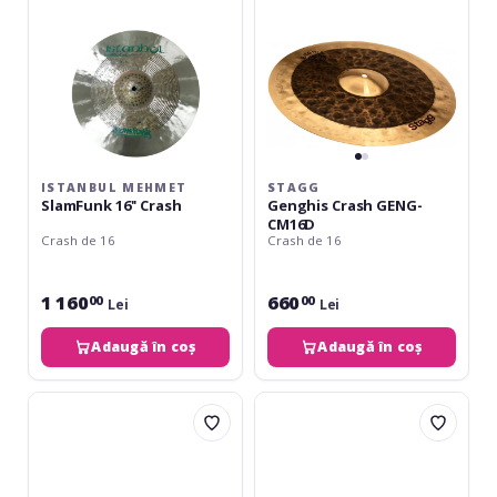
ISTANBUL MEHMET
STAGG
SlamFunk 16'' Crash
Genghis Crash GENG-
CM16D
Crash de 16
Crash de 16
1 160
660
00
00
Lei
Lei
Adaugă în coș
Adaugă în coș
Meinl
Meinl
Pure
Byzance
Alloy
Brilliant
Custom
Polyphonic
Trash
Crash