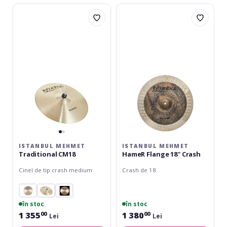
Istanbul
Istanbul
Mehmet
Mehmet
Traditional
HameR
CM18
Flange
18''
Crash
ISTANBUL MEHMET
ISTANBUL MEHMET
Traditional CM18
HameR Flange 18'' Crash
Cinel de tip crash medium
Crash de 18
în stoc
în stoc
1 355
1 380
00
00
Lei
Lei