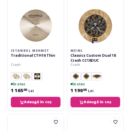
Crash
CC18DUC
ISTANBUL MEHMET
MEINL
Traditional CTH16 Thin
Classics Custom Dual 18
Crash CC18DUC
Crash
Crash
în stoc
în stoc
1 165
1 190
00
00
Lei
Lei
Adaugă în coș
Adaugă în coș
Meinl
Paiste
Classics
Precision
Custom
Crash