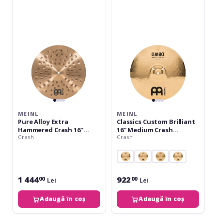
Alloy
Custom
Extra
Brilliant
Hammered
16''
Crash
Medium
16''
Crash
PA16EHC
CC16MC-
B
MEINL
MEINL
Pure Alloy Extra
Classics Custom Brilliant
Hammered Crash 16''
16'' Medium Crash
Crash
Crash
PA16EHC
CC16MC-B
1 444
922
00
00
Lei
Lei
Adaugă în coș
Adaugă în coș