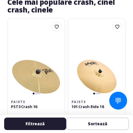
Cele mai populare crash, cinel
crash, cinele
Paiste
Paiste
PST3
101
Crash
Crash
16
Ride
18
💬
PAISTE
PAISTE
PST3 Crash 16
101 Crash Ride 18
Crash de 16
Crash Ride de 18
Filtrează
Sortează