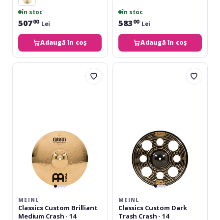
în stoc
în stoc
507
583
00
00
Lei
Lei
Adaugă în coș
Adaugă în coș
Meinl
Meinl
Classics
Classics
Custom
Custom
Brilliant
Dark
Medium
Trash
Crash
Crash
-
-
14
14
MEINL
MEINL
Classics Custom Brilliant
Classics Custom Dark
Medium Crash - 14
Trash Crash - 14