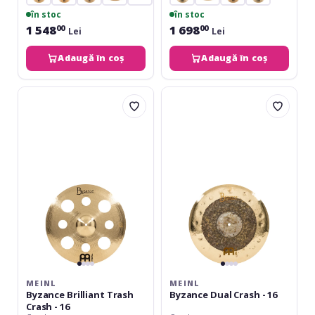
în stoc
în stoc
1 548
1 698
00
00
Lei
Lei
Adaugă în coș
Adaugă în coș
Meinl
Meinl
Byzance
Byzance
Brilliant
Dual
Trash
Crash
Crash
-
-
16
16
MEINL
MEINL
Byzance Brilliant Trash
Byzance Dual Crash - 16
Crash - 16