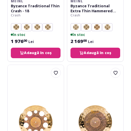
MEINL
MEINL
Byzance Traditional Thin
Byzance Traditional
Crash - 18
Extra Thin Hammered
Crash
Crash
Crash 18'' B18ETHC
în stoc
în stoc
1 976
2 169
00
00
Lei
Lei
Adaugă în coș
Adaugă în coș
Meinl
Meinl
Byzance
Byzance
Dual
Dual
Trash
Crash
Crash
19''
18
B19DUC