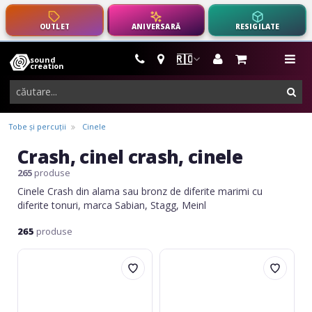
OUTLET
ANIVERSARĂ
RESIGILATE
🇷🇴
sound
instrumente
me
creation
muzicale,
cau
echipamente
pro-
Tobe și percuții
Cinele
audio
Crash, cinel crash, cinele
265
produse
Cinele Crash din alama sau bronz de diferite marimi cu
diferite tonuri, marca Sabian, Stagg, Meinl
265
produse
Paiste
Meinl
101
Crash
Crash
HCS14C
14