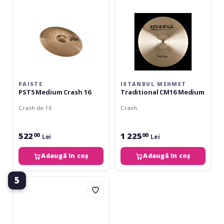
PAISTE
ISTANBUL MEHMET
PST5 Medium Crash 16
Traditional CM16 Medium
Crash de 16
Crash
522
1 225
00
00
Lei
Lei
Adaugă în coș
Adaugă în coș
5
Paiste
PST3
Crash
Ride
18