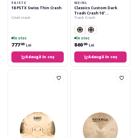
PAISTE
MEINL
18 PSTX Swiss Thin Crash
Classics Custom Dark
Trash Crash 16''
Cinel crash
Trash Crash
CC16DATRC
în stoc
în stoc
777
860
00
00
Lei
Lei
Adaugă în coș
Adaugă în coș
Meinl
Istanbul
Classics
Mehmet
Custom
Hamer
Extreme
Classic
Metal
Crash
Crash
16
16''
CC16EMC-
B