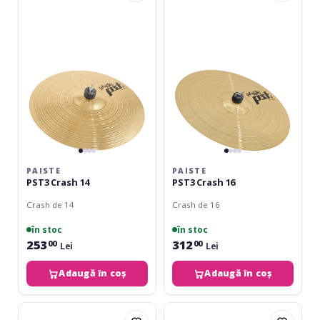
Crash
Crash
14
16
PAISTE
PAISTE
PST3 Crash 14
PST3 Crash 16
Crash de 14
Crash de 16
în stoc
în stoc
253
312
00
00
Lei
Lei
Adaugă în coș
Adaugă în coș
Meinl
Paiste