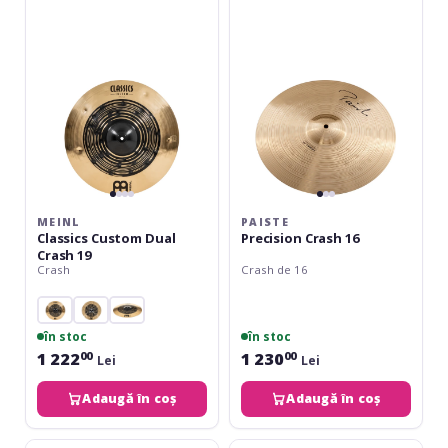
Dual
16
Crash
19
MEINL
PAISTE
Classics Custom Dual
Precision Crash 16
Crash 19
Crash
Crash de 16
în stoc
în stoc
1 222
1 230
00
00
Lei
Lei
Adaugă în coș
Adaugă în coș