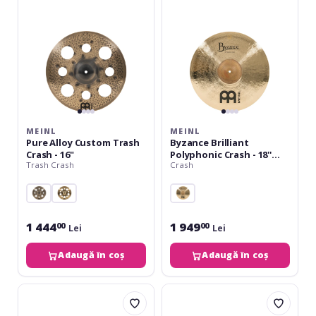
Crash
-
-
18''
16"
LIMITED
EDITION
MEINL
MEINL
Pure Alloy Custom Trash
Byzance Brilliant
Crash - 16"
Polyphonic Crash - 18''
Trash Crash
Crash
LIMITED EDITION
1 444
1 949
00
00
Lei
Lei
Adaugă în coș
Adaugă în coș
Meinl
Meinl
Pure
Classics