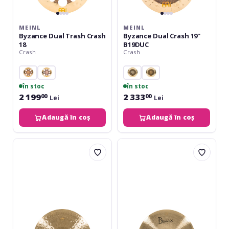
MEINL
MEINL
Byzance Dual Trash Crash
Byzance Dual Crash 19''
18
B19DUC
Crash
Crash
în stoc
în stoc
2 199
2 333
00
00
Lei
Lei
Adaugă în coș
Adaugă în coș
Meinl
Meinl
Byzance
Byzance
Foundry
Brilliant
Reserve
Polyphonic
Crash
Crash
18''
-
B18FRC
20''
LIMITED
EDITION