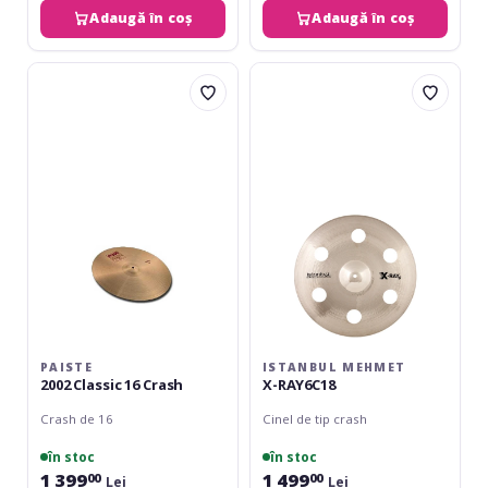
Adaugă în coș
Adaugă în coș
Paiste
Istanbul
2002
Mehmet
Classic
X-
16
RAY6C18
Crash
PAISTE
ISTANBUL MEHMET
2002 Classic 16 Crash
X-RAY6C18
Crash de 16
Cinel de tip crash
în stoc
în stoc
1 399
1 499
00
00
Lei
Lei