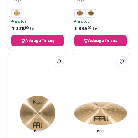
Crash
Crash
în stoc
în stoc
1 778
1 835
00
00
Lei
Lei
Adaugă în coș
Adaugă în coș
Meinl
Meinl
Byzance
Byzance
Traditional
Traditional
Thin
Extra
Crash
Thin
-
Hammered
18
Crash
18''
B18ETHC