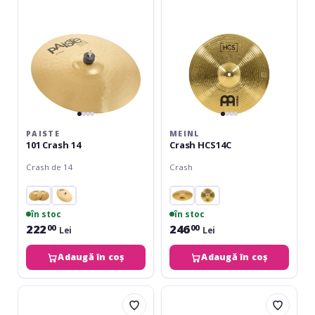
PAISTE
MEINL
101 Crash 14
Crash HCS14C
Crash de 14
Crash
în stoc
în stoc
222
246
00
00
Lei
Lei
Adaugă în coș
Adaugă în coș
Paiste
Paiste
PST3
PST3