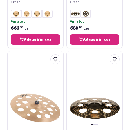
Crash
Crash
în stoc
în stoc
666
680
00
00
Lei
Lei
Adaugă în coș
Adaugă în coș
Paiste
Meinl
18
Classics
PSTX
Custom
Swiss
Dark
Thin
Trash
Crash
Crash
16''
CC16DATRC