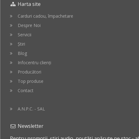
Harta site
cos
cos
Carduri cadou, împachetare
Despre Noi
Servicii
Știri
Blog
Infocentru clienți
Producători
Top produse
Contact
A.N.P.C. - SAL
Newsletter
Pentru promoții, știri audio, noutăți apărute pe stoc - 