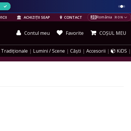
ELE
🇷🇴
ICII
ACHIZIȚII SEAP
CONTACT
România
RON
Contul meu
Favorite
COȘUL MEU
Tradiționale
Lumini / Scene
Căști
Accesorii
KiDS