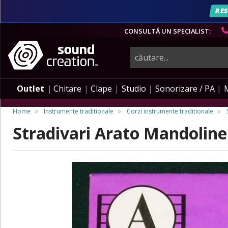
RES
CONSULTĂ UN SPECIALIST:
instrumente
muzicale,
Outlet
Chitare
Clape
Studio
Sonorizare / PA
echipamente
Home
Instrumente traditionale
Corzi instrumente traditionale
Stradivari Arato Mandoline 
pro-
audio