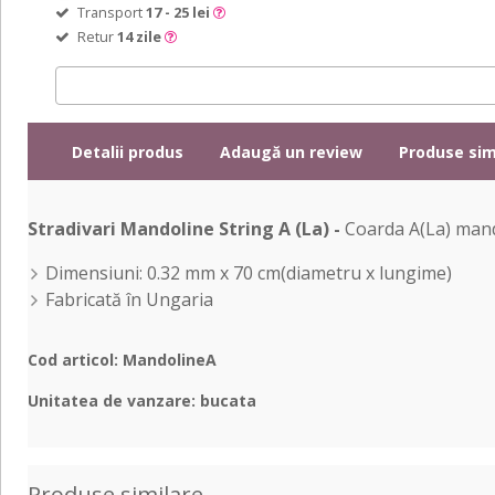
Transport
17 - 25 lei
Retur
14 zile
Detalii produs
Adaugă un review
Produse sim
Stradivari Mandoline String A (La) -
Coarda A(La) mando
Dimensiuni: 0.32 mm x 70 cm(diametru x lungime)
Fabricată în Ungaria
Cod articol: MandolineA
Unitatea de vanzare: bucata
Produse similare