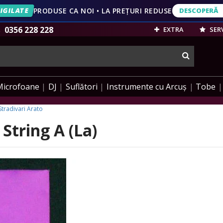
IGILATE
PRODUSE CA NOI • LA PREȚURI REDUSE
DESCOPERĂ
DESCOPERĂ
VEZI OFERT
0356 228 228
EXTRA
SERV
cauta
Microfoane
DJ
Suflători
Instrumente cu Arcuș
Tobe
Stradivari Arato
String A (La)