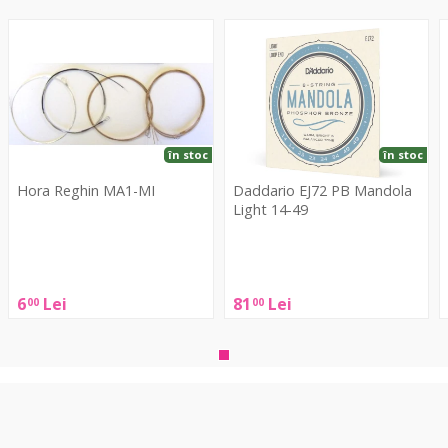
MA1-
EJ72
MI
PB
0
Mandola
0
Light
0
14-
49
în stoc
în stoc
Hora Reghin MA1-MI
Daddario EJ72 PB Mandola
Light 14-49
Hora
Daddario
Reghin
A
EJ72
MA1-
PB
6
Lei
81
Lei
00
00
MI
0
Mandola
0
Light
14-
49