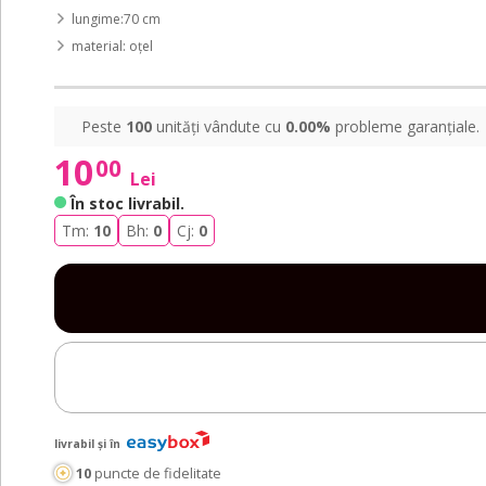
lungime:70 cm
material: oțel
Peste
100
unități vândute cu
0.00%
probleme garanțiale.
10
00
Lei
În stoc livrabil
.
Tm:
10
Bh:
0
Cj:
0
livrabil și în
10
puncte de fidelitate