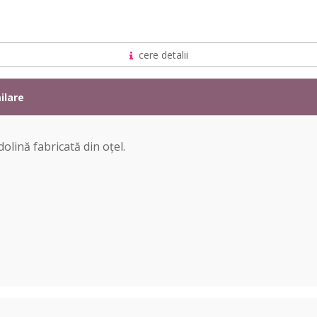
cere detalii
ilare
lină fabricată din oțel.