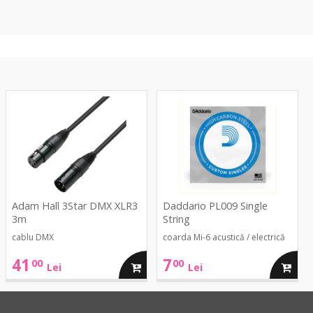
3Star
PL009
DMX
Single
XLR3
String
3m
Adam Hall 3Star DMX XLR3
Daddario PL009 Single
3m
String
cablu DMX
coarda Mi-6 acustică / electrică
41
7
00
00
ga
adauga
adaug
Lei
Lei
in
in