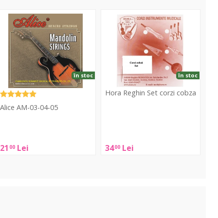
AM-
Set
3-
corzi
4-
cobza
5
în stoc
în stoc
Hora Reghin Set corzi cobza
Alice AM-03-04-05
Hora
Reghin
lice
Set
AM-
21
Lei
34
Lei
00
00
corzi
3-
cobza
4-
05