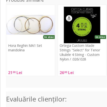
MA1
Custom
Set
Made
mandolina
Strings
"Select"
for
Tenor
în stoc
în stoc
Ukulele
Hora Reghin MA1 Set
Ortega Custom Made
4
mandolina
Strings "Select" for Tenor
String
Ukulele 4 String - Custom
-
Nylon / .026/.028
Hora
Custom
Reghin
Ortega
Nylon
MA1
21
Lei
26
Lei
00
00
Custom
/
Set
Made
.026/.028
mandolina
Strings
"Select"
Evaluările clienţilor:
for
Tenor