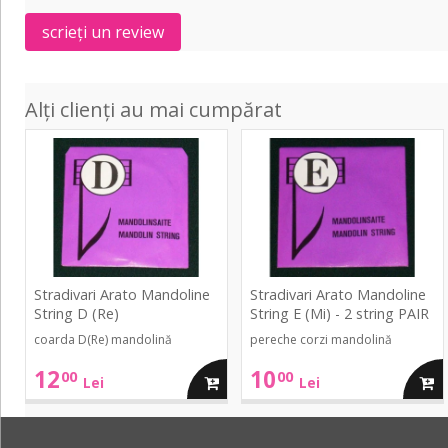
Ukulele
scrieți un review
4
String
-
Alți clienți au mai cumpărat
Custom
Nylon
Mandoline
Mandoline
/
String
String
.026/.028
D
E
(Re)
(Mi)
-
2
string
Stradivari Arato Mandoline
Stradivari Arato Mandoline
PAIR
String D (Re)
String E (Mi) - 2 string PAIR
coarda D(Re) mandolină
pereche corzi mandolină
12
10
00
00
adauga
adau
Lei
Lei
in
in