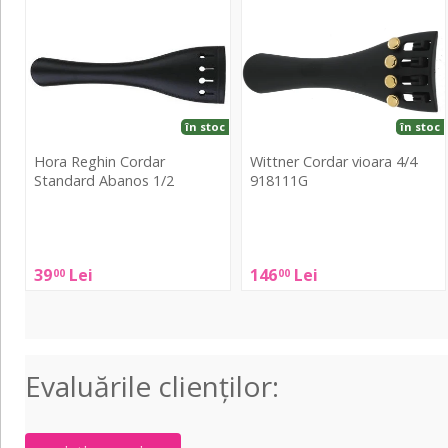
Cordar
Cordar
Standard
vioara
Abanos
4/4
1/2
918111G
în stoc
în stoc
Hora Reghin Cordar
Wittner Cordar vioara 4/4
Standard Abanos 1/2
918111G
Hora
Wittner
Reghin
Cordar
Cordar
vioara
39
Lei
146
Lei
00
00
Standard
4/4
Abanos
918111G
1/2
Evaluările clienţilor: