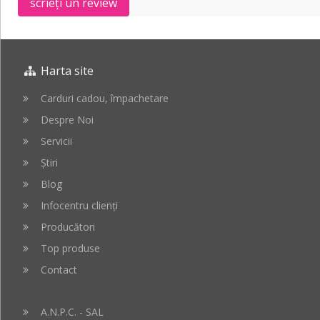
scrieți un review
Harta site
Carduri cadou, împachetare
Despre Noi
Servicii
Știri
Blog
Infocentru clienți
Producători
Top produse
Contact
A.N.P.C. - SAL