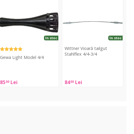
ight
Vioară
odel
tailgut
/4
Stahlflex
4/4-
3/4
în stoc
în stoc
Wittner Vioară tailgut
Stahlflex 4/4-3/4
Gewa Light Model 4/4
Wittner
Gewa
Vioară
ight
tailgut
85
Lei
84
Lei
00
00
Model
Stahlflex
/4
4/4-
3/4