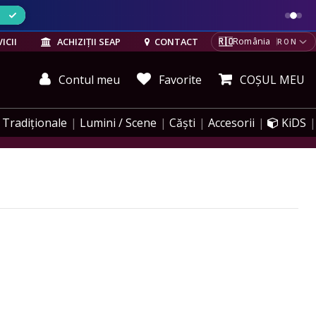
ELE
🇷🇴
ICII
ACHIZIȚII SEAP
CONTACT
România
RON
Contul meu
Favorite
COȘUL MEU
Tradiționale
Lumini / Scene
Căști
Accesorii
KiDS