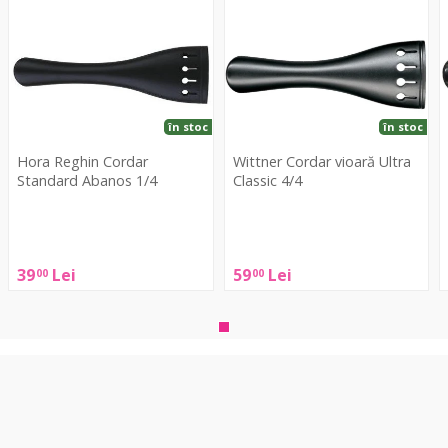
Cordar
Cordar
L
Standard
vioară
M
Abanos
Ultra
4
1/4
Classic
4/4
în stoc
în stoc
Hora Reghin Cordar
Wittner Cordar vioară Ultra
Standard Abanos 1/4
Classic 4/4
Hora
Wittner
Reghin
Cordar
L
Cordar
vioară
39
Lei
59
Lei
00
00
Standard
Ultra
4
Abanos
Classic
1/4
4/4