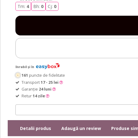
Tm:
4
Bh:
0
Cj:
0
livrabil și în
161
puncte de fidelitate
Transport
17 - 25 lei
Garanție
24 luni
Retur
14 zile
Detalii produs
Adaugă un review
Produse sim