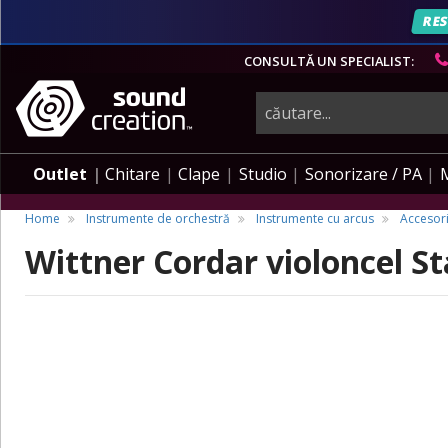
RES
CONSULTĂ UN SPECIALIST:
instrumente
muzicale,
Outlet
Chitare
Clape
Studio
Sonorizare / PA
echipamente
Home
Instrumente de orchestră
Instrumente cu arcus
Accesori
Wittner Cordar violoncel St
pro-
audio