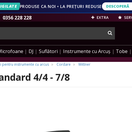
IGILATE
PRODUSE CA NOI • LA PREȚURI REDUSE
DESCOPERĂ
DESCOPERĂ
VEZI OFERT
0356 228 228
EXTRA
SERV
cauta
Microfoane
DJ
Suflători
Instrumente cu Arcuș
Tobe
i pentru instrumente cu arcus
Cordare
Wittner
andard 4/4 - 7/8