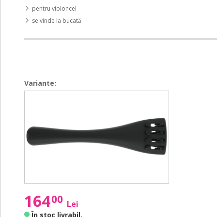
pentru violoncel
se vinde la bucată
Variante:
Cello
Cello
Tailpiece
Tailpiece
Standard
Standard
4/4
4/4
-
-
7/8
7/8
164
00
Lei
În stoc livrabil
.