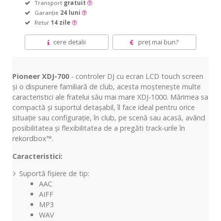
Transport
gratuit
Garanție
24 luni
Retur
14 zile
cere detalii
preț mai bun?
Pioneer XDJ-700
- controler DJ cu ecran LCD touch screen
și o dispunere familiară de club, acesta moștenește multe
caracteristici ale fratelui său mai mare XDJ-1000. Mărimea sa
compactă și suportul detașabil, îl face ideal pentru orice
situație sau configurație, în club, pe scenă sau acasă, având
posibilitatea și flexibilitatea de a pregăti track-urile în
rekordbox™.
Caracteristici:
Suportă fișiere de tip:
AAC
AIFF
MP3
WAV