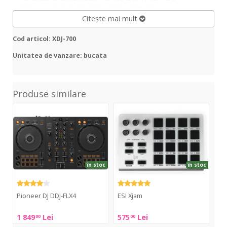
Dimensiuni (W/H/D): 238 x 106 x 308 mm
Citește mai mult
Greutate: 2 kg
Cod articol: XDJ-700
Unitatea de vanzare: bucata
Produse similare
DDJ-
Xjam
DDJ
FLX4
FLX
în stoc
în stoc
Pioneer DJ DDJ-FLX4
ESI Xjam
Pi
Pioneer
ESI
Pio
1 849
Lei
575
Lei
8 
00
00
DJ
Xjam
DJ