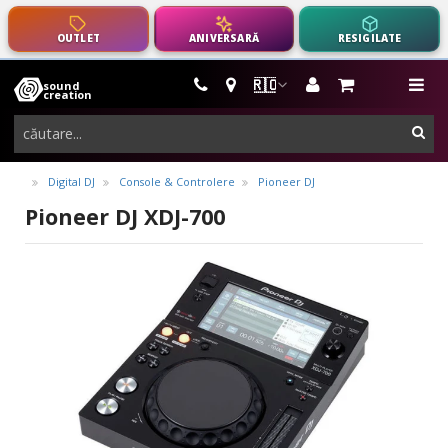
OUTLET
ANIVERSARĂ
RESIGILATE
🇷🇴
sound
instrumente
me
creation
muzicale,
cau
echipamente
pro-
Digital DJ
Console & Controlere
Pioneer DJ
audio
Pioneer DJ XDJ-700