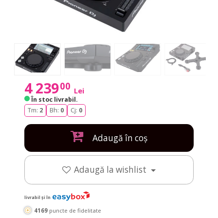
4 239
00
Lei
În stoc livrabil
.
Tm:
2
Bh:
0
Cj:
0
Adaugă în coș
Adaugă la wishlist
livrabil și în
4169
puncte de fidelitate