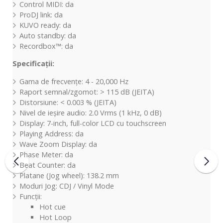
Control MIDI: da
ProDJ link: da
KUVO ready: da
Auto standby: da
Recordbox™: da
Specificații:
Gama de frecvențe: 4 - 20,000 Hz
Raport semnal/zgomot: > 115 dB (JEITA)
Distorsiune: < 0.003 % (JEITA)
Nivel de ieșire audio: 2.0 Vrms (1 kHz, 0 dB)
Display: 7-inch, full-color LCD cu touchscreen
Playing Address: da
Wave Zoom Display: da
Phase Meter: da
Beat Counter: da
Platane (Jog wheel): 138.2 mm
Moduri Jog: CDJ / Vinyl Mode
Funcții:
Hot cue
Hot Loop