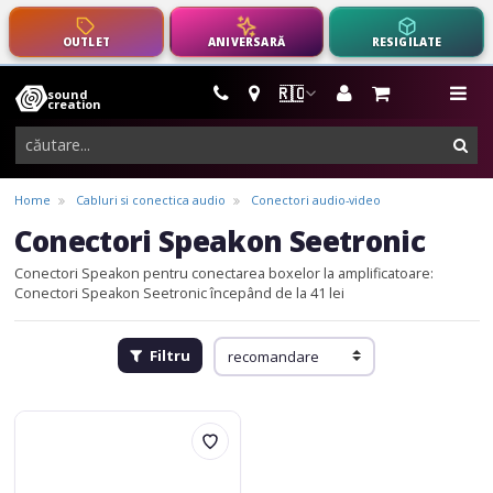
OUTLET
ANIVERSARĂ
RESIGILATE
🇷🇴
sound
instrumente
me
creation
muzicale,
cau
echipamente
pro-
Home
Cabluri si conectica audio
Conectori audio-video
audio
Conectori Speakon Seetronic
Conectori Speakon pentru conectarea boxelor la amplificatoare:
Conectori Speakon Seetronic începând de la 41 lei
Filtru
Seetronic
SAC3MPA02