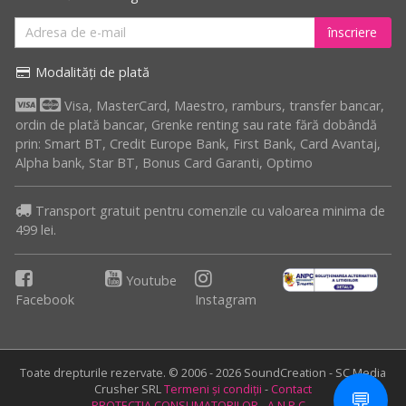
înscriere
Modalități de plată
Visa, MasterCard, Maestro, ramburs, transfer bancar,
ordin de plată bancar, Grenke renting sau rate fără dobândă
prin: Smart BT, Credit Europe Bank, First Bank, Card Avantaj,
Alpha bank, Star BT, Bonus Card Garanti, Optimo
Transport gratuit pentru comenzile cu valoarea minima de
499 lei.
Youtube
Facebook
Instagram
Toate drepturile rezervate. © 2006 - 2026 SoundCreation - SC Media
Crusher SRL
Termeni și condiții
-
Contact
💬
PROTECTIA CONSUMATORILOR - A.N.P.C.
-