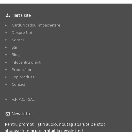
Harta site
Carduri cadou, împachetare
Despre Noi
Servicii
Știri
Blog
Infocentru clienți
Producători
Top produse
Contact
A.N.P.C. - SAL
Newsletter
Pentru promoții, știri audio, noutăți apărute pe stoc -
abonează-te acum gratuit la newsletter!