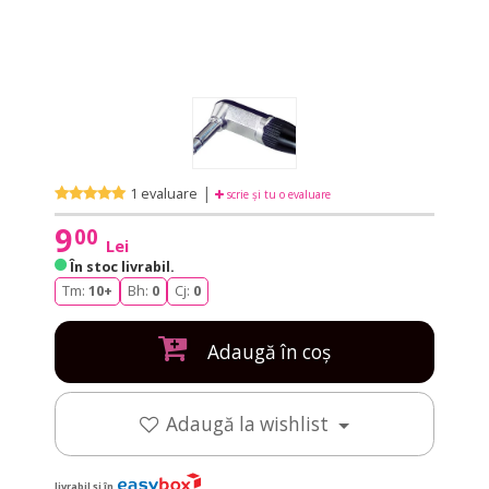
|
1 evaluare
scrie și tu o evaluare
9
00
Lei
În stoc livrabil
.
Tm:
10+
Bh:
0
Cj:
0
Adaugă în coș
Adaugă la wishlist
livrabil și în