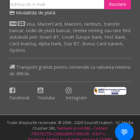
înscriere
Modalități de plată
Visa, MasterCard, Maestro, ramburs, transfer
bancar, ordin de plată bancar, Grenke renting sau rate fără
dobândă prin: Smart BT, Credit Europe Bank, First Bank,
Card Avantaj, Alpha bank, Star BT, Bonus Card Garanti,
Optimo
Transport gratuit pentru comenzile cu valoarea minima
de 499 lei.
Facebook
Youtube
Instagram
Toate drepturile rezervate. © 2006 - 2026 SoundCreation - SC Media
Crusher SRL
Termeni și condiții
-
Contact
💬
PROTECTIA CONSUMATORILOR - A.N.P.C.
-
Protecția datelor cu caracter personal (GDPR)