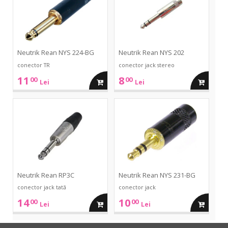
BG
Neutrik Rean NYS 224-BG
Neutrik Rean NYS 202
conector TR
conector jack stereo
11
8
00
00
adauga
adauga
Lei
Lei
in
in
RP3C
NYS
231-
BG
cos
cos
Neutrik Rean RP3C
Neutrik Rean NYS 231-BG
conector jack tată
conector jack
14
10
00
00
adauga
adauga
Lei
Lei
in
in