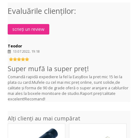
Straight
Plug
Evaluările clienţilor:
w/
Latching
Switch
scrieți un review
Teodor
13.07.2022, 19:18
Super mufă la super preț!
Comandă rapidă expediere la fel la EasyBox la pret mic 15 lei la
plata cu card.Mufele cu cel mai mic preț online, sunt solide,de
calitate și forma de 90 de grade oferă o super aranjare a cablurilor
mai ales la boxele monitoare de studio.Raport preț/calitate
excelent!Recomand!
Alți clienți au mai cumpărat
NYS
NYS
224-
202