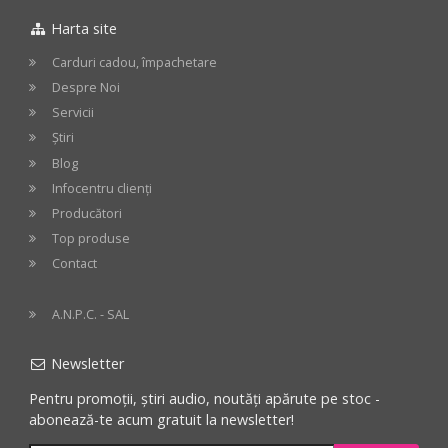
Harta site
cos
cos
Carduri cadou, împachetare
Despre Noi
Servicii
Știri
Blog
Infocentru clienți
Producători
Top produse
Contact
A.N.P.C. - SAL
Newsletter
Pentru promoții, știri audio, noutăți apărute pe stoc -
abonează-te acum gratuit la newsletter!