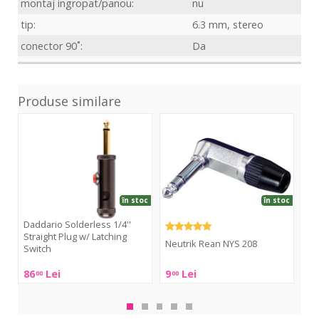
montaj ingropat/panou:
nu
tip:
6.3 mm, stereo
conector 90˚:
Da
Produse similare
Solderless
NYS
RP
1/4''
208
Straight
Plug
w/
Latching
în stoc
în stoc
Switch
Daddario Solderless 1/4''
Ne
Straight Plug w/ Latching
Neutrik Rean NYS 208
Switch
Neu
Rea
Neutrik
86
Lei
9
Lei
14
00
00
Daddario
RP
Rean
Solderless
NYS
1/4''
208