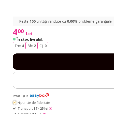
Peste
100
unități vândute cu
0.00%
probleme garanțiale.
4
00
Lei
În stoc livrabil
.
Tm:
4
Bh:
2
Cj:
0
livrabil și în
4
puncte de fidelitate
Transport
17 - 25 lei
Garanție
24 luni