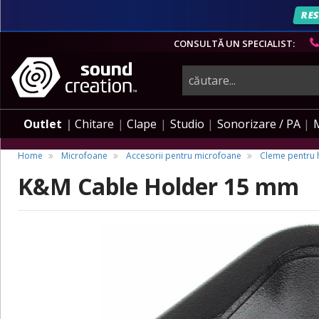
RES
CONSULTĂ UN SPECIALIST:
instrumente
muzicale,
Outlet
Chitare
Clape
Studio
Sonorizare / PA
echipamente
Home
Microfoane
Accesorii pentru microfoane
Cleme pentru h
K&M Cable Holder 15 mm
pro-
audio