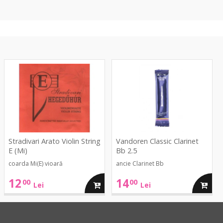
Violin
Classic
String
Clarinet
E
Bb
(Mi)
2.5
Stradivari Arato Violin String
Vandoren Classic Clarinet
E (Mi)
Bb 2.5
coarda Mi(E) vioară
ancie Clarinet Bb
12
14
00
00
ga
adauga
adaug
Lei
Lei
in
in