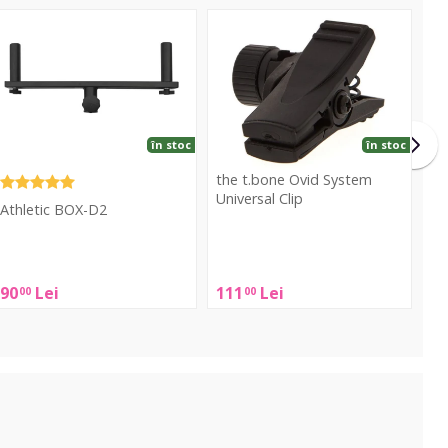
OX-
Ovid
D2
System
Universal
Clip
în stoc
în stoc
the t.bone Ovid System
Universal Clip
Athletic BOX-D2
the
thletic
t.bone
BOX-
Ovid
90
Lei
111
Lei
00
00
D2
System
Universal
Clip