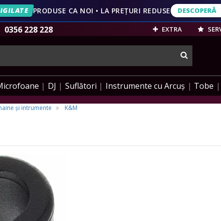
IGILATE
PRODUSE CA NOI • LA PREȚURI REDUSE
DESCOPERĂ
DESCOPERĂ
VEZI OFERT
0356 228 228
EXTRA
SERV
cauta
Microfoane
DJ
Suflători
Instrumente cu Arcuș
Tobe
aine și intrumente
K&M