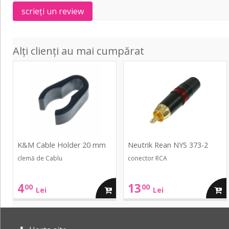
mm
scrieți un review
Alți clienți au mai cumpărat
Cable
NYS
Holder
373-
20
2
mm
K&M Cable Holder 20 mm
Neutrik Rean NYS 373-2
clemă de Cablu
conector RCA
4
13
00
00
adauga
adau
Lei
Lei
in
in