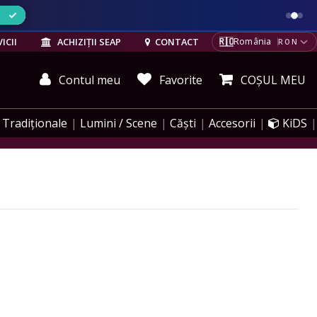
ELE
🇷🇴
ICII
ACHIZIȚII SEAP
CONTACT
România
RON
Contul meu
Favorite
COȘUL MEU
Tradiționale
Lumini / Scene
Căști
Accesorii
KiDS