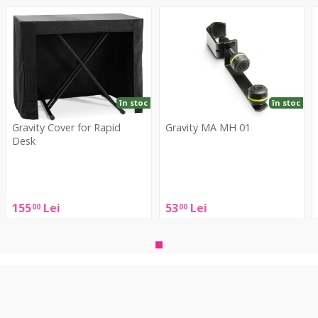
Cover
MA
B
for
MH
Rapid
01
Desk
în stoc
în stoc
Gravity Cover for Rapid
Gravity MA MH 01
Desk
Gravity
Gravity
MA
A
Cover
MH
for
155
Lei
53
Lei
00
00
01
Rapid
Desk