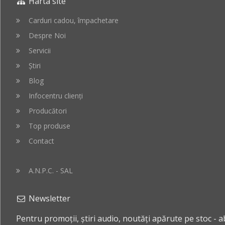
Harta site
cos
cos
Carduri cadou, împachetare
Despre Noi
Servicii
Știri
Blog
Infocentru clienți
Producători
Top produse
Contact
A.N.P.C. - SAL
Newsletter
Pentru promoții, știri audio, noutăți apărute pe stoc - 