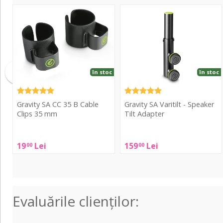
SA
SA
CC
Varitilt
35
-
B
Speaker
Cable
Tilt
Clips
Adapter
în stoc
în stoc
35
mm
Gravity SA CC 35 B Cable
Gravity SA Varitilt - Speaker
Clips 35 mm
Tilt Adapter
Gravity
Gravity
19
Lei
159
Lei
00
00
SA
SA
CC
Varitilt
35
-
B
Speaker
Cable
Tilt
Evaluările clienţilor:
Clips
Adapter
35